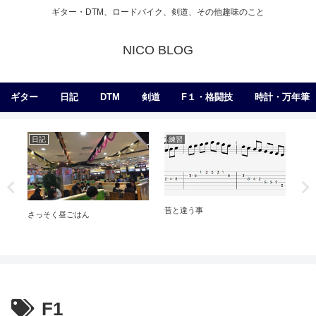
ギター・DTM、ロードバイク、剣道、その他趣味のこと
NICO BLOG
ギター
日記
DTM
剣道
F１・格闘技
時計・万年筆
日記
練習
D
同じ
い
昔と違う事
モを
さっそく昼ごはん
F1