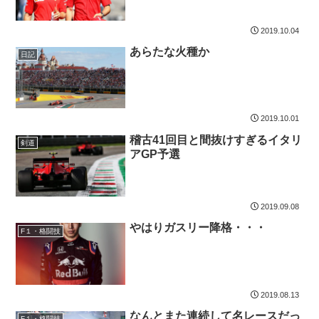
2019.10.04
あらたな火種か
日記
2019.10.01
稽古41回目と間抜けすぎるイタリ
剣道
アGP予選
2019.09.08
やはりガスリー降格・・・
F１・格闘技
2019.08.13
なんとまた連続して名レースだっ
F１・格闘技