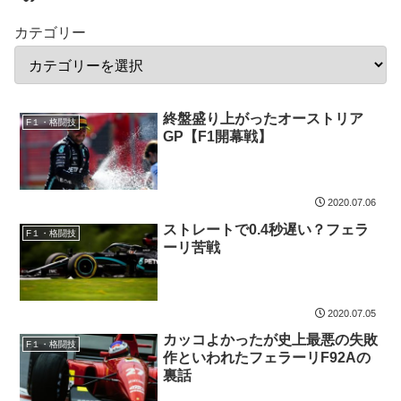
カテゴリー
終盤盛り上がったオーストリア
F１・格闘技
GP【F1開幕戦】
2020.07.06
ストレートで0.4秒遅い？フェラ
F１・格闘技
ーリ苦戦
2020.07.05
カッコよかったが史上最悪の失敗
F１・格闘技
作といわれたフェラーリF92Aの
裏話