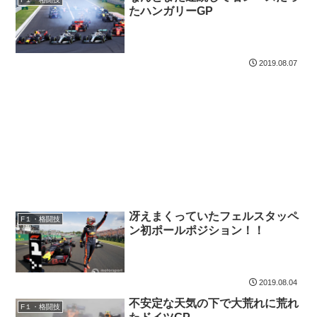
たハンガリーGP
2019.08.07
冴えまくっていたフェルスタッペ
F１・格闘技
ン初ポールポジション！！
2019.08.04
不安定な天気の下で大荒れに荒れ
F１・格闘技