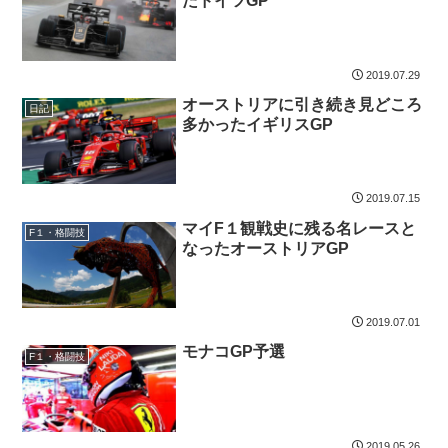
たドイツGP
2019.07.29
オーストリアに引き続き見どころ
日記
多かったイギリスGP
2019.07.15
マイF１観戦史に残る名レースと
F１・格闘技
なったオーストリアGP
2019.07.01
モナコGP予選
F１・格闘技
2019.05.26