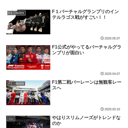
F１バーチャルグランプリのイン
F１・格闘技
テルラゴス戦がすごい！！
2020.05.07
F1公式がやってるバーチャルグラ
日記
ンプリが面白い
2020.04.07
F1第二戦バーレーンは無観客レー
F１・格闘技
スへ
2020.03.10
やはりスリムノーズがトレンドな
日記
のか