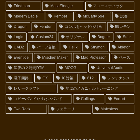
Friedman
Mesa/Boogie
アコースティック
Modern Eagle
Kemper
McCarty 594
試奏
Dragon
Fender
コンボをヘッド化計画
99レモン
Logic
Custom24
オリジナル
Bogner
Suhr
UAD2
パーツ交換
Helix
Strymon
Ableton
Eventide
Mischief Maker
Mad Professor
ベース
深夜の２時間DTM
MOOG
Universal Audio
電子回路
OX
JC対策
812
メンテナンス
レザークラフト
地獄のメカニカルトレーニング
コピーバンドやりたいバンド
Collings
Ferrari
Two Rock
フェラーリ
Matchless