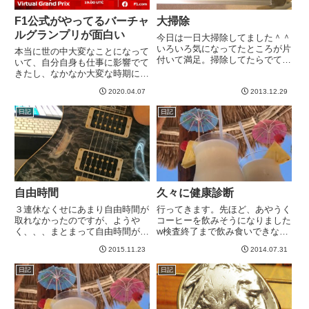
F1公式がやってるバーチャ
大掃除
ルグランプリが面白い
今日は一日大掃除してました＾＾
いろいろ気になってたところが片
本当に世の中大変なことになって
付いて満足。掃除してたらでてき
いて、自分自身も仕事に影響でて
たシールをぺたり。これ、前のボ
きたし、なかなか大変な時期にな
ードにも貼ってましたw取手の面
ってきました^^;F1も当然開催な
に貼ったので、間違えにくくなっ
2020.04.07
2013.12.29
どできないのですが、その代わり
たと思います^^-----
に面白い試みをしています。本物
日記
日記
のレースの代わりに、eSportsで
バーチャルレースを開...
自由時間
久々に健康診断
３連休なくせにあまり自由時間が
行ってきます。先ほど、あやうく
取れなかったのですが、ようや
コーヒーを飲みそうになりました
く、、、まとまって自由時間が！
w検査終了まで飲み食いできない
何しようか楽しみ...^^最近、練習
ってのを、つい忘れそうになりま
2015.11.23
2014.07.31
はずっとPRSです。使うギター
すw-----
はある程度バイオリズムみたいな
日記
日記
のがありますが、ここ１ヶ月以上
は完全ワシノスリ期間に入っ...