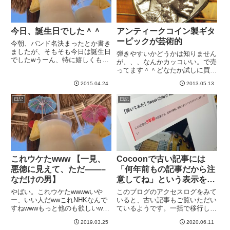
今日、誕生日でした＾＾
アンティークコイン製ギタ
ーピックが芸術的
今朝、バンド名決まったとか書き
ましたが、そもそも今日は誕生日
弾きやすいかどうかは知りません
でしたwうーん、特に嬉しくも悲
が、、、なんかカッコいい。で売
しくもないかな。。。普通？w今
ってます＾＾どなたか試しに買っ
年はいわゆる厄年ってやつでし
てみませんか？元ネタの記事はこ
て、そのせいってこともないでし
2015.04.24
2013.05.13
れ。このサイト、初めて見るネタ
ょうけれども、年初から母が具合
サイトなんですが、音楽系が多く
日記
日記
悪く、意識混濁するくらいの重体
え？！というのが多くて楽しい。
に...
例えば、（タイトルは私がつけ
た...
これウケたwww 【一見、
Cocoonで古い記事には
悪徳に見えて、ただ——–
「何年前もの記事だから注
なだけの男】
意してね」という表示を自
動的にだすカスタマイズ
やばい。これウケたwwwwいや
このブログのアクセスログをみて
ー、いい人だwwこれNHKなんで
いると、古い記事もご覧いただい
すねwwwもっと他のも欲しいw----
ているようです。一括で移行した
-
結果、携帯で見ると画像のアスペ
2019.03.25
2020.06.11
クトが変になってるのが結構ある