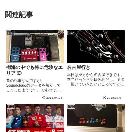
関連記事
日記
日記
樹海の中でも特に危険なエ
名古屋行き
リア ②
本日は夕方から名古屋行きです。
本当だったら明日休みだし、ギタ
昔の記事なんですが、
ー担いでいきたいところですが、
Soundcloudのデータを無くして
テニス肘、いや！ギター肘により
しまったようです。ですので、録
断念。本来であれば、モカたん
音した音というのが一切なくなっ
⭐︎ をキャノッサさんに抱っこし
2013.04.03
2015.08.07
てしまいました。すいません^^;
てもらいたいところでした
前回の続きです。今回は録音した
日記
日記
が。。。 -----
サンプルをせっかくなので出した
いと思います。自宅でアンプ前
に...