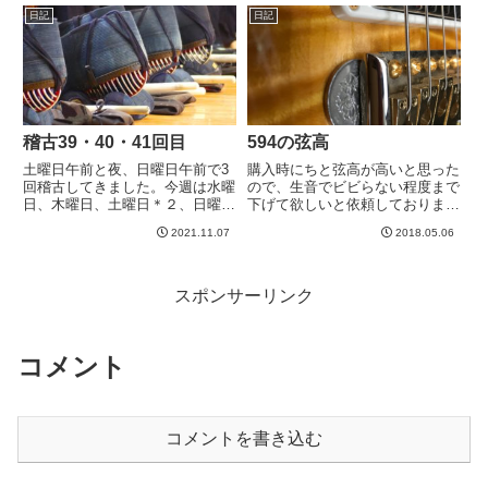
んですよね。編集しようとする
日記
日記
と、移行記事はすべてエディタが
「クラシック」というものになっ
て...
稽古39・40・41回目
594の弦高
土曜日午前と夜、日曜日午前で3
購入時にちと弦高が高いと思った
回稽古してきました。今週は水曜
ので、生音でビビらない程度まで
日、木曜日、土曜日＊２、日曜日
下げて欲しいと依頼しておりまし
と5回も稽古行った。いやー、よ
た。が、引取りの際に特に確認は
2021.11.07
2018.05.06
くやりました。水曜日の模擬審査
しなかった。もうほんのちょっと
がダメダメでしたが、そこから
低い方が弾きやすいかなあ？特に
20日審査当日までにもう一回し
B’z練習中で速いパッセージだと
っかり気持ちも身体もあげていか
もうちょい低い方が安定するか...
スポンサーリンク
ね...
コメント
コメントを書き込む