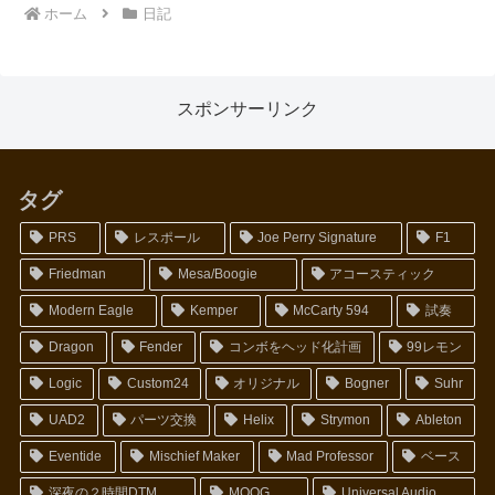
ホーム
日記
スポンサーリンク
タグ
PRS
レスポール
Joe Perry Signature
F1
Friedman
Mesa/Boogie
アコースティック
Modern Eagle
Kemper
McCarty 594
試奏
Dragon
Fender
コンボをヘッド化計画
99レモン
Logic
Custom24
オリジナル
Bogner
Suhr
UAD2
パーツ交換
Helix
Strymon
Ableton
Eventide
Mischief Maker
Mad Professor
ベース
深夜の２時間DTM
MOOG
Universal Audio