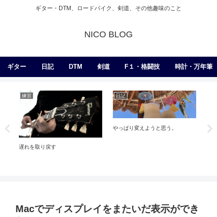
ギター・DTM、ロードバイク、剣道、その他趣味のこと
NICO BLOG
ギター
日記
DTM
剣道
F１・格闘技
時計・万年筆
練習
日記
ア
やっぱり変えようと思う。
遅れを取り戻す
Hea
】
を
Macでディスプレイをまたいだ表示ができ