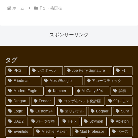
ホーム
F１・格闘技
スポンサーリンク
タグ
PRS
レスポール
Joe Perry Signature
F1
Friedman
Mesa/Boogie
アコースティック
Modern Eagle
Kemper
McCarty 594
試奏
Dragon
Fender
コンボをヘッド化計画
99レモン
Logic
Custom24
オリジナル
Bogner
Suhr
UAD2
パーツ交換
Helix
Strymon
Ableton
Eventide
Mischief Maker
Mad Professor
ベース