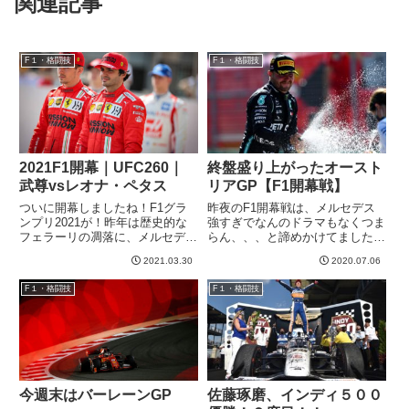
関連記事
F１・格闘技
F１・格闘技
2021F1開幕｜UFC260｜
終盤盛り上がったオースト
武尊vsレオナ・ペタス
リアGP【F1開幕戦】
ついに開幕しましたね！F1グラ
昨夜のF1開幕戦は、メルセデス
ンプリ2021が！昨年は歴史的な
強すぎでなんのドラマもなくつま
フェラーリの凋落に、メルセデス
らん、、、と諦めかけてました
無双に磨きがかかり、個別のレー
が、後半盛り上がりましたねーー
2021.03.30
2020.07.06
スでは面白いのあったけどシーズ
ー。トラブルでペースをあげられ
ン通しては個人的に凹んだシーズ
ないメルセデス２台にニュータイ
F１・格闘技
F１・格闘技
ンでした^^;今年もどうなること
ヤを装着した若手が挑みかかり、
かと思いましたが、見どころ...
表彰台をかけた戦いが熱かったで
す...
今週末はバーレーンGP
佐藤琢磨、インディ５００