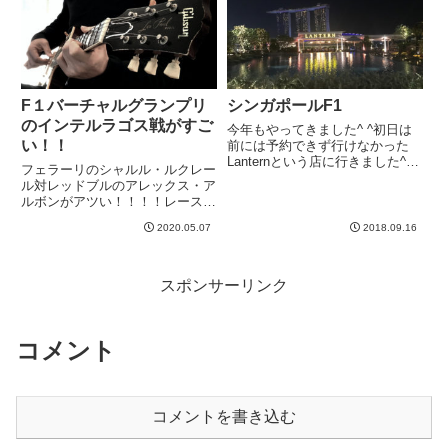
ならひょっとして極めち...
記録だそうです。アデ...
F１バーチャルグランプリ
シンガポールF1
のインテルラゴス戦がすご
今年もやってきました^ ^初日は
い！！
前には予約できず行けなかった
Lanternという店に行きました^ ^
フェラーリのシャルル・ルクレー
雰囲気は最高だけど、ご飯は大し
ル対レッドブルのアレックス・ア
て美味くないwここはバーとして
ルボンがアツい！！！！レースを
飲みにくるべしと個人的には思っ
通じてずっと優勝を争い何度順位
た。リトルインディアの寺院とフ
2020.05.07
2018.09.16
を入れ替えたことか。本物のレー
ィッシュヘッドカレー...
スでこんなバトルがあったら間違
いなくF1の歴史に残るでしょう
ねー。ゲームだからこその接近
スポンサーリンク
戦...
コメント
コメントを書き込む