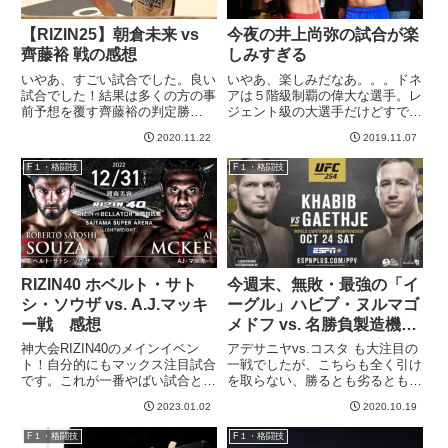
【RIZIN25】朝倉未来 vs
今夜の井上尚弥の試合が楽
齊藤裕 戦の感想
しみすぎる
いやあ、すごい試合でした。良い
いやあ、楽しみだなあ。。。ドネ
試合でした！結果は多くの方の事
アは５階級制覇の偉大な選手。レ
前予想を覆す齊藤裕の判定勝
ジェント級の大選手だけどすでに
利！！私自身は、与えたダメージ
３６歳。強力な左フックが当たれ
2020.11.22
2019.11.07
量で朝倉未来の判定勝利と見えた
ば井上といえどKOされると思う
のですが、実際は意外なことに３
けど、正直当たらないだろうな
F１・格闘技
F１・格闘技
−０で齊藤。しかし斎藤勝利だと
あ。。。今の井上と互角の勝負が
おかしいということはなく、どの
できる選手なんてこの世にいるん
ポイ...
だ...
RIZIN40 ホベルト・サト
今週末、無敗・最強の「イ
シ・ソウザ vs. A.J.マッキ
ーグル」ハビブ・ヌルマゴ
ー戦 感想
メドフ vs. 名勝負製造機ジ
ャスティン・ゲイジー
神大会RIZIN40のメインイベン
アデサニヤvs.コスタ も大注目の
【UFC254】
ト！自分的にもマックス注目試合
一戦でしたが、こちらも全く引け
です。これが一番やばい試合と思
を取らない、勝るとも劣るとも言
ってました。A.J.マッキーの強さ
えない一戦です！！個人的にはこ
2023.01.02
2020.10.19
は十分わかってます。このブログ
っちの方がより楽しみにしていま
にも過去何度か記事を書いていま
す＾＾ヌルマゴメドフは28戦28
F１・格闘技
F１・格闘技
す。しかし！サトシなら！サトシ
勝。wikiによるとMMA史上最長