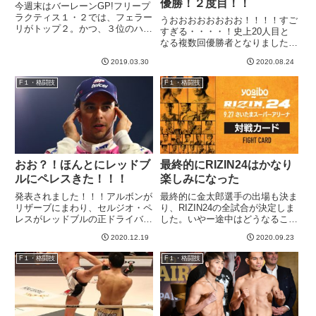
優勝！２度目！！
今週末はバーレーンGP!フリープ
ラクティス１・２では、フェラー
うおおおおおおおお！！！！すご
リがトップ２。かつ、３位のハミ
すぎる・・・・！史上20人目と
ルトンに0.6秒差をつけるという
なる複数回優勝者となりました！
ことで、非常に好調にみえます
日本人初優勝となった2017年。3
ね。といっても、所詮、金曜日の
2019.03.30
2020.08.24
年ぶり２度目の優勝。ほんとにす
FPなので、予選はフタを開ける
ごい！！うろ覚えなんですが、佐
F１・格闘技
F１・格闘技
までわからない。とはいえ、良...
藤琢磨選手は、高校生まで自転車
かなんかやってたと聞いたよ...
おお？！ほんとにレッドブ
最終的にRIZIN24はかなり
ルにペレスきた！！！
楽しみになった
発表されました！！！アルボンが
最終的に金太郎選手の出場も決ま
リザーブにまわり、セルジオ・ペ
り、RIZIN24の全試合が決定しま
レスがレッドブルの正ドライバー
した。いやー途中はどうなること
に起用されました！ペレスは長年
かと思いましたが、楽しみな感じ
2020.12.19
2020.09.23
の努力や献身が報われましたね。
になってきました！朝倉未来の欠
旧フォースインディアのごたごた
場が決定し、他の試合もいまひと
F１・格闘技
F１・格闘技
でも、誠実でありながらしっかり
つぱっとしない印象だった
スタンスとってきた振る舞い
RIZIN24でしたが、起用の...
は、...