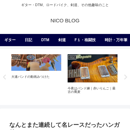
ギター・DTM、ロードバイク、剣道、その他趣味のこと
NICO BLOG
ギター
日記
DTM
剣道
F１・格闘技
時計・万年筆
日記
日記
練
大連バンドの動画みつけた
今夜はバンド練｜赤いりんご｜最
St
古の蕎麦
なんとまた連続して名レースだったハンガ