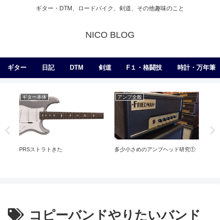
ギター・DTM、ロードバイク、剣道、その他趣味のこと
NICO BLOG
ギター
日記
DTM
剣道
F１・格闘技
時計・万年筆
ギター本体
アンプ全般
日
PRSストラトきた
多少小さめのアンプヘッド研究①
最新
コピーバンドやりたいバンド