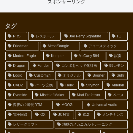
スポンサーリンク
タグ
PRS
レスポール
Joe Perry Signature
F1
Friedman
Mesa/Boogie
アコースティック
Modern Eagle
Kemper
McCarty 594
試奏
Dragon
Fender
コンボをヘッド化計画
99レモン
Logic
Custom24
オリジナル
Bogner
Suhr
UAD2
パーツ交換
Helix
Strymon
Ableton
Eventide
Mischief Maker
Mad Professor
ベース
深夜の２時間DTM
MOOG
Universal Audio
電子回路
OX
JC対策
812
メンテナンス
レザークラフト
地獄のメカニカルトレーニング