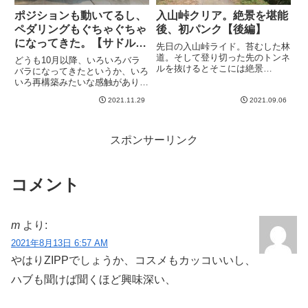
ポジションも動いてるし、
入山峠クリア。絶景を堪能
ペダリングもぐちゃぐちゃ
後、初パンク【後編】
になってきた。【サドル前
先日の入山峠ライド。苔むした林
後位置大幅調整】
道。そして登り切った先のトンネ
どうも10月以降、いろいろバラ
ルを抜けるとそこには絶景
バラになってきたというか、いろ
が、、、というなんとも冒険心を
いろ再構築みたいな感触がありま
刺激してくれる楽しい峠でした。
す。特にペダリングをいろいろ自
まあ、ヒルクライム苦手なので登
2021.11.29
2021.09.06
分なりに考えてやってるのです
り切ると瀕死ですが。。。八王子
が、やればやるほど悪くなってる
側から登ってきたのですが、反対
疑惑がwwなんとなくハンドル幅
側は、...
を１段階広くしたいような？前傾
スポンサーリンク
を...
コメント
m
より:
2021年8月13日 6:57 AM
やはりZIPPでしょうか、コスメもカッコいいし、
ハブも聞けば聞くほど興味深い、