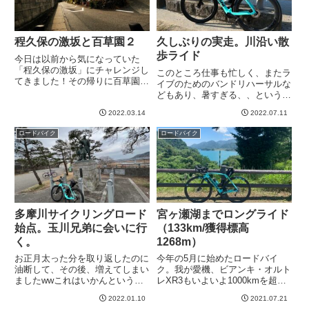
程久保の激坂と百草園２
久しぶりの実走。川沿い散
歩ライド
今日は以前から気になっていた
「程久保の激坂」にチャレンジし
このところ仕事も忙しく、またラ
てきました！その帰りに百草園2
イブのためのバンドリハーサルな
回目も。オルトレXR4にしてから
どもあり、暑すぎる、、というの
ギアが11-30Tから11-34Tになっ
もあり、とにかく自転車乗れてま
ています。これほどの激坂ならそ
2022.03.14
2022.07.11
せんでした。いい加減、運動不足
の効果もわかりやすいかな、と。
だし自転車乗ってなさすぎなので
ロードバイク
ロードバイク
程久保の激坂場所がな...
日曜日の夕方、いつものコースに
でかけました。なんと富士ヒル
以...
多摩川サイクリングロード
宮ヶ瀬湖までロングライド
始点。玉川兄弟に会いに行
（133km/獲得標高
く。
1268m）
お正月太った分を取り返したのに
今年の5月に始めたロードバイ
油断して、その後、増えてしまい
ク。我が愛機、ビアンキ・オルト
ましたwwこれはいかんというこ
レXR3もいよいよ1000kmを超え
とで、三連休最後、ちょっとカロ
ました！つまり自分もロードバイ
2022.01.10
2021.07.21
リー消費するために100km以上の
ク走行距離1000kmになったとい