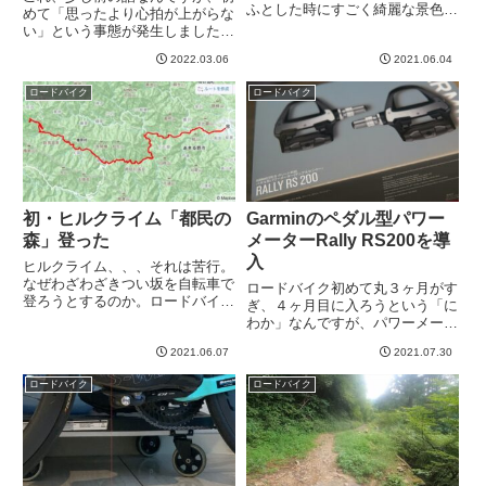
ふとした時にすごく綺麗な景色が
めて「思ったより心拍が上がらな
あって、おお！と思ったところを
い」という事態が発生しました。
写真や動画に撮りたい、と。しか
ZWIFTのトレーニングメニュー
し背中のポケットから携帯を取り
2022.03.06
2021.06.04
「FTP BUILDER」というメニュ
出し、写真起動して撮影す
ーの３週目に突入してるわけなん
ロードバイク
ロードバイク
る、、、というのは結構大変。
ですが、テンポ走のメニューをや
iPhon...
っていた時のことです...
初・ヒルクライム「都民の
Garminのペダル型パワー
森」登った
メーターRally RS200を導
入
ヒルクライム、、、それは苦行。
なぜわざわざきつい坂を自転車で
ロードバイク初めて丸３ヶ月がす
登ろうとするのか。ロードバイク
ぎ、４ヶ月目に入ろうという「に
に乗る前はまじで意味不明でし
わか」なんですが、パワーメータ
た。しかし不思議ですね。なんか
ーはすごく気になっていた機材
挑戦したい欲が抑えられませんw
2021.06.07
2021.07.30
で、なるべく早めに導入しようと
というわけで、初心者でもいけ
思っていました。まだもうちょっ
ロードバイク
ロードバイク
る、と聞いた「都民の森」にチャ
と先かなな、、、なんて思ってた
レン...
ある日、現在社会のストレスのせ
い...