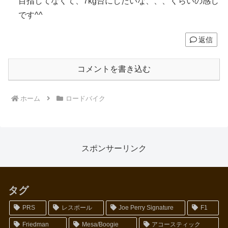
目指してなくて、7kg台にしたいな、、、くらいの感じ
です^^
返信
コメントを書き込む
ホーム
ロードバイク
スポンサーリンク
タグ
PRS
レスポール
Joe Perry Signature
F1
Friedman
Mesa/Boogie
アコースティック