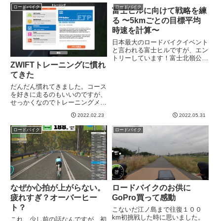
距離を走りたいなあと思いまし
うこと。1000kmか。。。まさか
ロードバイク
ロードバイク
富士ヒルに向けて戦略を練
た。ただ、やっぱり自分の装備だ
そんなに自転車で走るとは思わな
と手と足が寒すぎて、ちょっと...
かった。1000k...
る 〜5kmごとの目標平均
時速を計算〜
日本最大のロードバイクイベント
と言われる富士ヒルですが、エン
トリーしています！富士北嶺公園
ZWIFTトレーニングに慣れ
からスタートして五合目までを自
転車で登るという、ロードバイク
てきた
やってない人には意味不明なイベ
だんだん慣れてきました。コース
ントです！想像するだけでキツ
を好きに走るのもいいのですが、
い、、、感じですが、意外なこと
せっかくなのでトレーニングメニ
に...
ューみたいなものをこなしてみよ
2022.02.23
2022.05.31
うと思いまして、試してみまし
た。数週間のトレーニングプラン
ロードバイク
ロードバイク
がたくさん用意されている単発の
トレーニングメニューもあるので
す...
なぜか心拍が上がらない。
ロードバイクのお供に
疲れすぎ？オーバーヒー
GoPro買って感動
ト？
こないだ江ノ島まで往復１００
km初挑戦した時に思いました。
これ、少し前の話なんですが、初