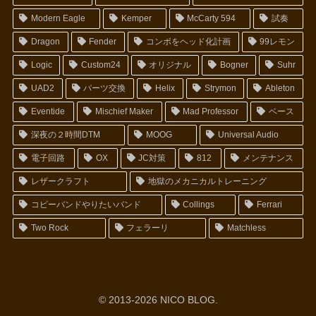
Modern Eagle
Kemper
McCarty 594
試奏
Dragon
Fender
コンボをヘッド化計画
99レモン
Logic
Custom24
オリジナル
Bogner
Suhr
UAD2
パーツ交換
Helix
Strymon
Ableton
Eventide
Mischief Maker
Mad Professor
ベース
深夜の２時間DTM
MOOG
Universal Audio
電子回路
OX
JC対策
812
メンテナンス
レザークラフト
地獄のメカニカルトレーニング
コピーバンドやりたいバンド
Collings
Ferrari
Two Rock
フェラーリ
Matchless
© 2013-2026 NICO BLOG.