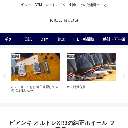
ギター・DTM、ロードバイク、剣道、その他趣味のこと
NICO BLOG
ギター
日記
DTM
剣道
F１・格闘技
時計・万年筆
練習
練習
剣
ば
バンド練 〜ほぼ毎日練習してる
大人剣道合宿
朝
のに退化した〜
ビアンキ オルトレXR3の純正ホイール フ