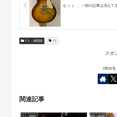
むぅぅ、、一部の記事は消えて
F１・格闘技
F1
スポ
nic
関連記事
F１・格闘技
F１・格闘技