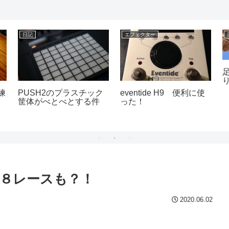
日記
エフェクター
練
PUSH2のプラスチック
eventide H9 便利に使
筐体がべとべとする件
った！
１８レースも？！
2020.06.02