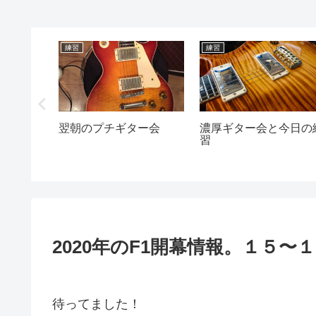
練習
練習
ドトップの
翌朝のプチギター会
濃厚ギター会と今日の
発表前に
習
2020年のF1開幕情報。１５〜
待ってました！