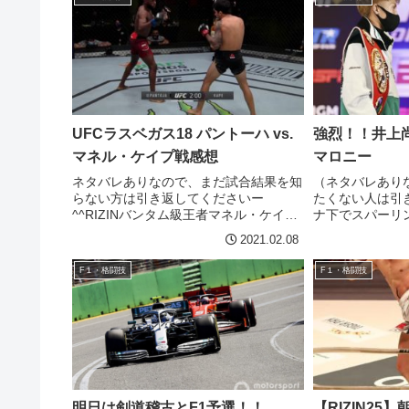
UFCラスベガス18 パントーハ vs.
強烈！！井上尚
マネル・ケイプ戦感想
マロニー
ネタバレありなので、まだ試合結果を知
（ネタバレあり
らない方は引き返してくださいー
たくない人は引
^^RIZINバンタム級王者マネル・ケイプ
ナ下でスパーリ
のUFCデビュー戦！朝倉海を衝撃KOし
い、練習も不自
2021.02.08
てRIZINバンタム級チャンピオンとなっ
ャオのような真
たマネル・ケイプ。いよいよUFCデビュ
たなスタートと
F１・格闘技
F１・格闘技
ー戦です！自身の...
背負いながらの聖
明日は剣道稽古とF1予選！！
【RIZIN25】