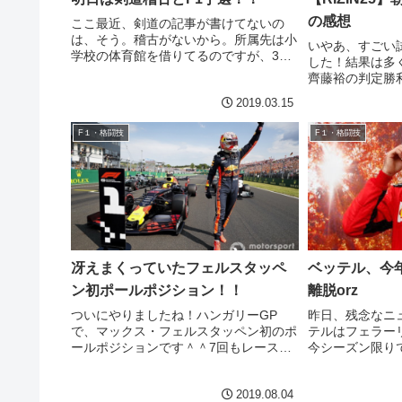
の感想
ここ最近、剣道の記事が書けてないの
は、そう。稽古がないから。所属先は小
いやあ、すごい
学校の体育館を借りてるのですが、3月4
した！結果は多
月は学校のイベントの関係で、体育館を
齊藤裕の判定勝
思うように借りられず、少ない稽古数な
ダメージ量で朝
2019.03.15
のです。というわけで、区の稽古や他の
たのですが、実
稽古先を求めてみようとお...
で齊藤。しかし
F１・格闘技
F１・格闘技
いうことはなく、
冴えまくっていたフェルスタッペ
ベッテル、今
ン初ポールポジション！！
離脱orz
ついにやりましたね！ハンガリーGP
昨日、残念なニ
で、マックス・フェルスタッペン初のポ
テルはフェラー
ールポジションです＾＾7回もレース優
今シーズン限り
勝があり、速さに定評がありながらも実
テルならばフェ
はポールがなかったマックス。F1で１
るかも、、、と
2019.08.04
００人めのポールシッターだそうです。
すが、残念なが