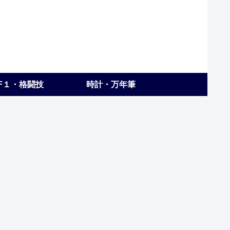
F１・格闘技
時計・万年筆