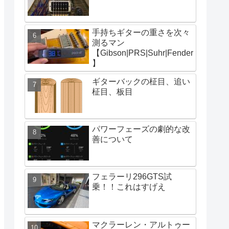
手持ちギターの重さを次々
測るマン
【Gibson|PRS|Suhr|Fender
】
ギターバックの柾目、追い
柾目、板目
パワーフェーズの劇的な改
善について
フェラーリ296GTS試
乗！！これはすげえ
マクラーレン・アルトゥー