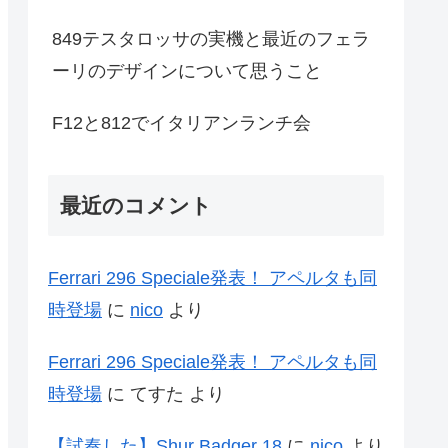
849テスタロッサの実機と最近のフェラ
ーリのデザインについて思うこと
F12と812でイタリアンランチ会
最近のコメント
Ferrari 296 Speciale発表！ アペルタも同
時登場
に
nico
より
Ferrari 296 Speciale発表！ アペルタも同
時登場
に
てすた
より
【試奏した】Shur Badger 18
に
nico
より