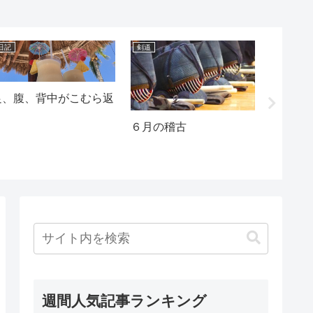
日記
剣道
ギター本体
足、腹、背中がこむら返
り
６月の稽古
経験値
ベルが
週間人気記事ランキング