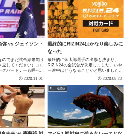
弥 vs ジェイソン・
最終的にRIZIN24はかなり楽しみに
なった
なのでまだ試合結果知り
最終的に金太郎選手の出場も決まり、
き返してください）コロ
RIZIN24の全試合が決定しました。いや
ングパートナーも呼べな
ー途中はどうなることかと思いました
由、海外の試合、パッキ
が、楽しみな感じになってきました！朝
2020.11.01
2020.09.23
のスーパースターへの新
倉未来の欠場が決定し、他の試合もいま
して周囲の巨大な期待を
ひとつぱっとしない印象だったRIZIN24
F１・格闘技
地ラスベ...
でしたが、起用の...
朝倉未来 vs 齊藤裕 戦
マイF１観戦史に残る名レースとな