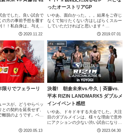
ったオーストリアGP
試合でした。良い試合で
いやあ、面白かった。。。結果をご存じ
くの方の事前予想を覆す
なくて知りたくない方はしばらくスルー
利！！私自身は、与えた
していただければと思います＾
倉未来の判定勝利と見え
＾・・・・・・・・・・・・・・・レッ
2020.11.22
2019.07.01
際は意外なことに３−０
ドブル・ホンダのマックスフェルスタッ
斎藤勝利だとおかしいと
ペン優勝！いやーすごかったです。PP
F１・格闘技
どのポイ...
のルクレールとマックスの戦いを期...
年限りでフェラーリ
決着! 朝倉未来vs.牛久｜斉藤vs.
平本 RIZIN LANDMARK5 ダブルメ
インイベント感想
ュースが。どうやらベッ
リとの契約を延長せず、
いやあ、ドキドキする大会でした。大注
で離脱のようです。ベッ
目のダブルメインは、様々な理由で意外
ラーリを再度王者にでき
にアクションの少ない渋い試合になりま
いう期待感はあったので
した。それでも試合前の盛り上がりから
2020.05.13
2023.04.30
らベッテルの５年間は、