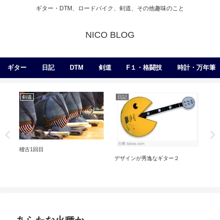
ギター・DTM、ロードバイク、剣道、その他趣味のこと
NICO BLOG
ギター
日記
DTM
剣道
F１・格闘技
時計・万年筆
剣道
日記
ギ
稽古1回目
エ
デザインが秀逸なギター２