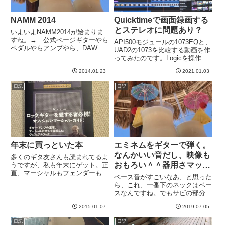
NAMM 2014
Quicktimeで画面録画する
とステレオに問題あり？
いよいよNAMM2014が始まりま
すね。→ 公式ページギターやら
API500モジュールの1073EQと、
ペダルやらアンプやら、DAW関
UAD2の1073を比較する動画を作
連でもまたいろいろ出てきちゃう
ってみたのです。Logicを操作し
んだろうなあ。。。楽しみなよう
ながら実機とプラグインでつまみ
な、もういいようなw-----
2014.01.23
2021.01.03
を同じように動かしてみて、変化
の具合とかを比較してました。耳
日記
日記
で聴いた感じ、かなり似ている部
分もあり、...
年末に買っといた本
エミネムをギターで弾く。
なんかいい音だし、映像も
多くのギタ友さんも読まれてるよ
おもろい＾＾器用さマック
うですが、私も年末にゲット。正
直、マーシャルもフェンダーもそ
ス。
ベース音がすごいなあ、と思った
れぞれのモデルについてあんまよ
ら、これ、一番下のネックはベー
くわかってないです^^;マーシャ
スなんですね。でもサビの部分の
ルでわかるのは、スタジオによく
ベース音は一番上のネックでだし
置いてあるやつだけなので、
2015.01.07
2019.07.05
てるのか。ともかく、すごいで
JCM900、DSLシリーズ、J...
す。はい、もうすごい。きっとこ
日記
日記