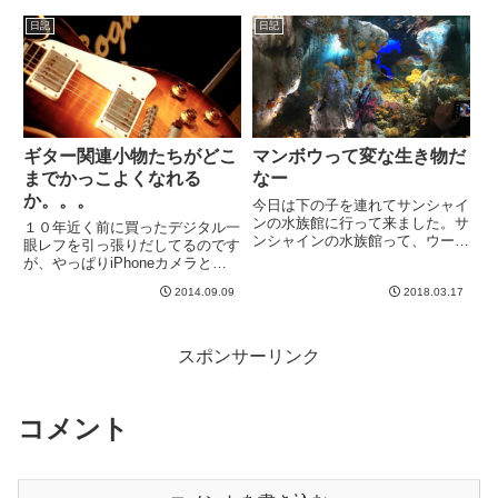
の一つに、音楽のジャンル別のバ
日記
日記
ッキングネタ帳みたいな本があり
まして、それを２〜３日前から
ち...
ギター関連小物たちがどこ
マンボウって変な生き物だ
までかっこよくなれる
なー
か。。。
今日は下の子を連れてサンシャイ
ンの水族館に行って来ました。サ
１０年近く前に買ったデジタル一
ンシャインの水族館って、ウーパ
眼レフを引っ張りだしてるのです
ールーパーかエリマキトカゲ以来
が、やっぱりiPhoneカメラとは
かもしれないw いつだ？wwなん
違います。アップにして背景さえ
かいい感じの施設になってました
2014.09.09
2018.03.17
ぼかせば、どんなものでもかっこ
^^このウーシャンフェイ・ドラゴ
良く見えてきますwギターは、そ
ン（名前は違う）という中国...
もそもモノとしてカッコいいの
で、かっこ良く写るのはある意...
スポンサーリンク
コメント