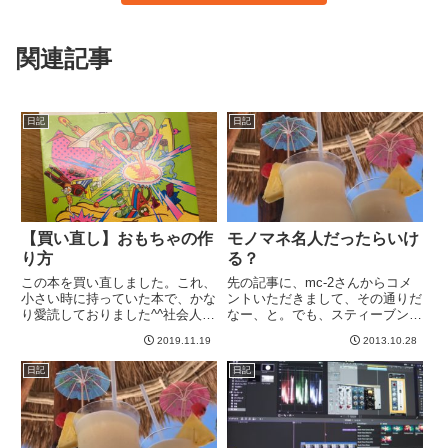
関連記事
日記
日記
【買い直し】おもちゃの作
モノマネ名人だったらいけ
り方
る？
この本を買い直しました。これ、
先の記事に、mc-2さんからコメ
小さい時に持っていた本で、かな
ントいただきまして、その通りだ
り愛読しておりました^^社会人に
なー、と。でも、スティーブン・
なってからも持っていて、そのう
タイラーやフレディ・マーキュリ
2019.11.19
2013.10.28
ち子供に作ってあげることもある
ーだけじゃなく、世界的なバンド
かもしれない、、、とおもってと
にはそれぞれOne & Onlyの魅力
日記
日記
っておいたのですが、さあそろそ
があるはず。なかなか真似できる
ろ出そうと思ったら見つからな...
もんではないですよね...