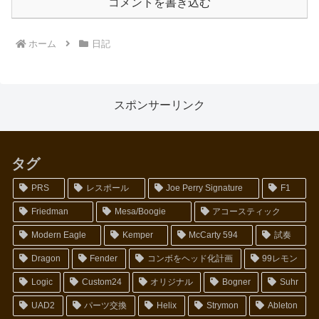
コメントを書き込む
ホーム
日記
スポンサーリンク
タグ
PRS
レスポール
Joe Perry Signature
F1
Friedman
Mesa/Boogie
アコースティック
Modern Eagle
Kemper
McCarty 594
試奏
Dragon
Fender
コンボをヘッド化計画
99レモン
Logic
Custom24
オリジナル
Bogner
Suhr
UAD2
パーツ交換
Helix
Strymon
Ableton