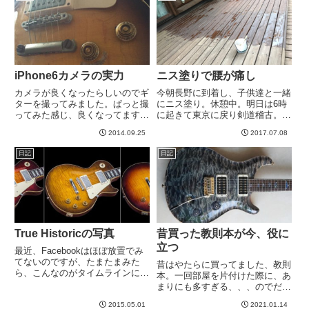
の人のチャンネルには他にすごい
のもあると思ってちょっとだけ見
た...
iPhone6カメラの実力
ニス塗りで腰が痛し
カメラが良くなったらしいのでギ
今朝長野に到着し、子供達と一緒
ターを撮ってみました。ぱっと撮
にニス塗り。休憩中。明日は6時
ってみた感じ、良くなってます。
に起きて東京に戻り剣道稽古。な
５のときも大分良くなったと思い
かなかハード^_^-----
2014.09.25
2017.07.08
ましたが、６でも着実に良くなっ
てる感じがします。向かって左側
日記
日記
のトップ表面がぼこぼこ傷ついて
いますが、これまででもっとも
ボ...
True Historicの写真
昔買った教則本が今、役に
立つ
最近、Facebookはほぼ放置でみ
てないのですが、たまたまみた
昔はやたらに買ってました、教則
ら、こんなのがタイムラインに載
本。一回部屋を片付けた際に、あ
ってました。True Historic
まりにも多すぎる、、、のでだい
finishes (L to R): Vintage Cherry
ぶブックオフ行きになったのです
Sunburst, Vintage L...
2015.05.01
2021.01.14
が、まあまだ残ってます。その中