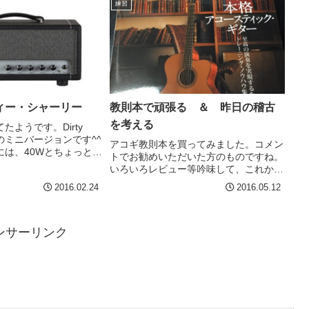
練習
ィー・シャーリー
教則本で頑張る ＆ 昨日の稽古
を考える
たようです。Dirty
０Wのミニバージョンです^^
アコギ教則本を買ってみました。コメン
には、40Wとちょっと歪
トでお勧めいただいた方のものですね。
と感じました。音色は似
いろいろレビュー等吟味して、これか
、、まあ、違って当たり
な、、、と思い買ってみました。数年ほ
2016.02.24
2016.05.12
。しかし、動画が進むに
ど推奨年齢を超えていますが、そこは気
合で。これは、、、良書！！！！エレキ
はある程度弾けて、これから...
ンサーリンク