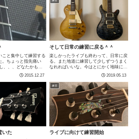
練習
＾
そして日常の練習に戻る＾＾
いこと集中して練習する
楽しかったライブも終わって、日常に戻
た。ちょっと指先痛い
る。また地道に練習して少しずつうまく
かし、、、どなたかも記
なれればいいな。今はとにかく地味に指
ましたが、、、練習楽し
を動かす練習して、速く弾けるような指
2015.12.27
2019.05.13
きることが増えてる感じ
筋をてにいれることと、あと、左手と右
それに、弾く力につい
手のシンクロ率を高めてエヴァンゲリオ
練習
に達したと...
ンが起動できるくらいにな...
驚いた
ライブに向けて練習開始