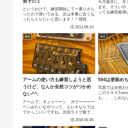
習その１
今月後半に、月
ます。そういや
というわけで、練習開始して一通りさら
ってる練習曲弾
ったので弾いてみる。次は本番に近くな
昨夜ちょっと一
ったらとりたいと思います＾＾現状、ま
おもってやって
だ弾き慣れてないのでもたったり走った
2013.08.10
上忘れてたww
りしますね。あと、切れの悪いところが
まあ、でもバンド
あるので、その辺を気をつける、、、
練習
練習
と。ただ、覚える事少なくお...
アームの使い方も練習しようと思
594は塗装め
うけど、なんか全然コツがつかめ
写真では全然わ
この５９４Tre
ない^^;
も、、、しれな
アームで、ギュゥーーン ガウーーーー
そって木材の凹
ーンみたいなやつって、エレキならでは
感じるくらいな
でかっこいいですね。次回ライブ曲でも
いかどうかはと
いくつかアーミングがあるのですが、全
ですwでもこれはラ
2018.06.06
然、感じが出ない。以前に、低音弦が、
ガウーーーーーーーーンみたいに下降し