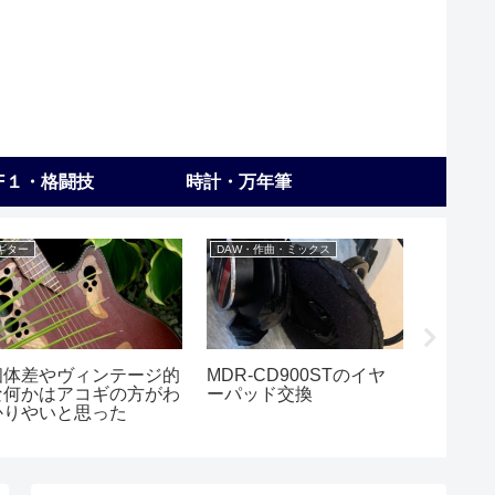
F１・格闘技
時計・万年筆
ギター
DAW・作曲・ミックス
弾いてみた
個体差やヴィンテージ的
MDR-CD900STのイヤ
【弾い
な何かはアコギの方がわ
ーパッド交換
度でも
かりやいと思った