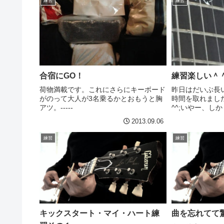
練習
練習
合宿にGO！
練習楽しい＾
荷物満載です。これにさらにキーボード
昨日はだいぶ長
がのって大人が3名乗るかとおもうと胸
時間を取れまし
アツ。-----
^^;いやー、し
事に書いており
2013.09.06
い！！着実にで
がしています。
練習
練習
て、一定のレベル
キックスタート・マイ・ハート練
曲を忘れてて