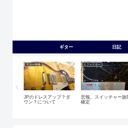
ギター
日記
ギター本体
エフェクター
す
JPのドレスアップ？ダ
悲報。スイッチャー故
ウン？について
確定