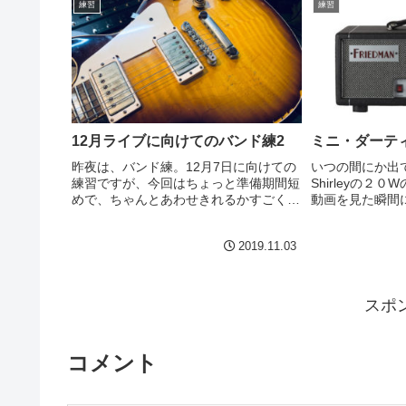
練習
練習
て行くようなやつは練習し...
12月ライブに向けてのバンド練2
ミニ・ダーテ
昨夜は、バンド練。12月7日に向けての
いつの間にか出て
練習ですが、今回はちょっと準備期間短
Shirleyの２
めで、ちゃんとあわせきれるかすごく心
動画を見た瞬間
配。。。なのです。実は。自分も先週は
みの質が違う、
忙しくて全曲さらうことができるか微妙
てるけど違う、
2019.11.03
だったのですが、なんとかなった。他の
前なんですけが
メンバーも全曲やってき...
つれ、似...
スポ
コメント