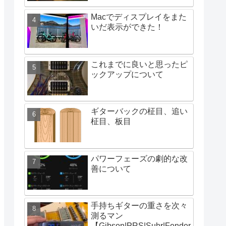
Macでディスプレイをまた
いだ表示ができた！
これまでに良いと思ったピ
ックアップについて
ギターバックの柾目、追い
柾目、板目
パワーフェーズの劇的な改
善について
手持ちギターの重さを次々
測るマン
【Gibson|PRS|Suhr|Fender