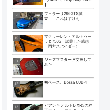
】
フェラーリ296GTS試
乗！！これはすげえ
マクラーレン・アルトゥー
ラ＆750S 試乗した感想
（両方スパイダー）
ジャズマスター弦交換して
みた
初ベース。Bossa UJB-4
ビアンキ オルトレXR3の純