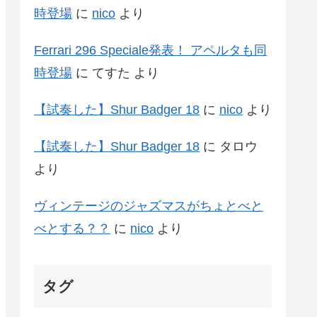
時登場
に
nico
より
Ferrari 296 Speciale発表！ アペルタも同
時登場
に
てすた
より
【試奏した】Shur Badger 18
に
nico
より
【試奏した】Shur Badger 18
に
タロウ
より
ヴィンテージのジャズマスがちょとべと
べとする？？
に
nico
より
タグ