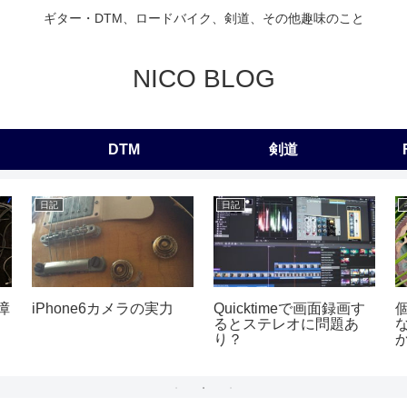
ギター・DTM、ロードバイク、剣道、その他趣味のこと
NICO BLOG
DTM
剣道
日記
日記
障
iPhone6カメラの実力
Quicktimeで画面録画す
るとステレオに問題あ
り？