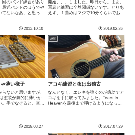
１回のバンド練習があり
開始、、、しました。昨日から。まあ、
、最近バンドのほうでや
写真と練習は全然関係ないです。とりあ
いてないなあ、と思って
えず、１曲めはマジで10分くらいでおぼ
回ずつ弾いて寝るか、と
えおわりましたwwだって、３つしかフ
みたら。笑った。半分以
レーズないから。。。新曲４つ覚えなけ
2013.10.10
2019.02.26
wいやー、ヤバいですね。
ればならないのに、これは大きい。非常
のほう...
に気が楽になりました。...
練習
ちゃ薄い様子
アコギ練習と夜は出稽古
からないと思いますが、
なんとなく、エレキを弾くのが億劫でア
mは塗装が劇的に薄いか
コギを手に取ってみました。Tears In
い。手でなぞると、杢に
Heavenを最後まで弾けるようになって
凸というか、杢の凹凸を
おくと、ふとギター弾いてと言われたと
んですけど。。。そのせ
きに役立つかなとか邪なことを考えつ
もかく、傷もつきやすい
つ。途中のブリッジのところがなかなか
ッカ...
覚えられません...
2019.03.27
2017.07.29