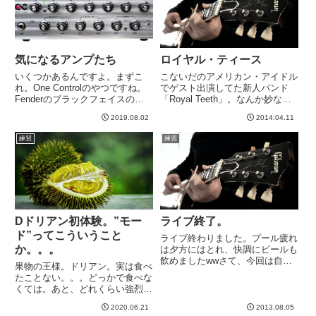
ブ...
気になるアンプたち
ロイヤル・ティース
いくつかあるんですよ。まずこ
こないだのアメリカン・アイドル
れ。One Controlのやつですね。
でゲスト出演してた新人バンド
Fenderのブラックフェイスのよ
「Royal Teeth」。なんか妙なス
うなサウンドがでるってやつで
テージで、どっか心に引っ掛かっ
2019.08.02
2014.04.11
す。ソリッドステートなんです
てまして。。。というわけで、
が、JCのように硬い感じではな
YoutubeでPV探してみました＾＾
練習
練習
さそうで、いろんな動画みてると
単にこなれてないともいいきれな
すごい良さそうなんです...
い、絶妙なアンバ...
Dドリアン初体験。”モー
ライブ終了。
ド”ってこういうこと
ライブ終わりました。プール疲れ
か。。。
は夕方にはとれ、快調にビールも
飲めましたwwさて、今回は自分
果物の王様。ドリアン。実は食べ
的には、、、あかんかった。。。
たことない。。。どっかで食べな
orzパープルヘイズは、まあ無難
くては。あと、どれくらい強烈な
にいけました。自分のアドリブの
オイニーなのか体験する必要があ
ソロの構成が気に入らなかったこ
2020.06.21
2013.08.05
りますね、人生的に。さて、ギタ