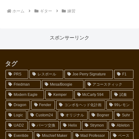
ホーム
ギター
練習
スポンサーリンク
タグ
PRS
レスポール
Joe Perry Signature
F1
Friedman
Mesa/Boogie
アコースティック
Modern Eagle
Kemper
McCarty 594
試奏
Dragon
Fender
コンボをヘッド化計画
99レモン
Logic
Custom24
オリジナル
Bogner
Suhr
UAD2
パーツ交換
Helix
Strymon
Ableton
Eventide
Mischief Maker
Mad Professor
ベース