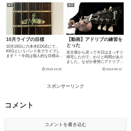
とをのぞけば、特に問題はなか...
ーの話で、スケールの話で「ドリ
練習
練習
アン」とか「リディアン」とか
「エオリアン」とかたまにそのワ
ー...
10月ライブの目標
【動画】アドリブの練習を
とった
10月19日に六本木EDGEにて、
KKGというバンド名でライブし
名古屋から戻って今日はまっすぐ
ます＾＾今回は個人的な目標みた
帰宅したので、わりと時間があり
いなものがありまして、それは、
ました。なぜか唐突にアドリブの
「ちゃんと弾く」ということであ
練習でもしてみるかと思い、
りますwビブラートとかチョーキ
2019.10.02
2014.06.12
Logicでオケを作ってみる。ドラ
ングとかリズムとか１音１音の発
ムパターンは、Addictive Drumと
音とかそういうものを、もっ...
いうのに付いているMIDIパター
ンをはりつけて...
スポンサーリンク
コメント
コメントを書き込む