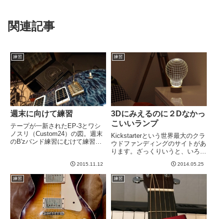
関連記事
練習
練習
週末に向けて練習
3Dにみえるのに２Dなかっ
こいいランプ
テープが一新されたEP-3とワシ
ノスリ（Custom24）の図。週末
Kickstarterという世界最大のクラ
のB'zバンド練習にむけて練習し
ウドファンディングのサイトがあ
てます。とりあえずバンド練習の
ります。ざっくりいうと、いろん
流れを阻害しない程度にはできる
なサービスや製品を作りたいけ
ようになった。ソロは新しく手を
2015.11.12
2014.05.25
ど、資金がないという起業家が
つけた１曲が、原曲テンポだとま
Kickstarterにプロジェクトを登
練習
練習
だ弾けない。９０％ス...
録。それを見たユーザーが面白そ
うだと思えば...