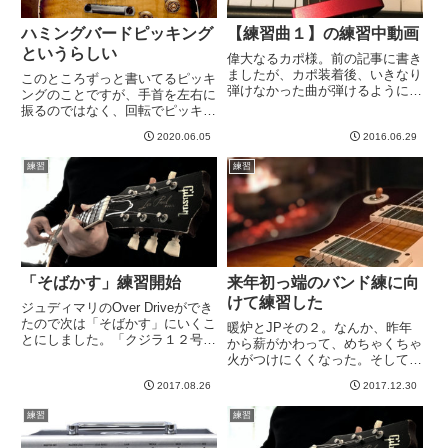
ハミングバードピッキング
【練習曲１】の練習中動画
というらしい
偉大なるカポ様。前の記事に書き
ましたが、カポ装着後、いきなり
このところずっと書いてるピッキ
弾けなかった曲が弾けるようにな
ングのことですが、手首を左右に
るというサプライズがありまし
振るのではなく、回転でピッキン
た。ので、さっそくiPhone撮影
グするようにしたいということ
しました。弾けるようになったと
2020.06.05
2016.06.29
で、いろいろ教えてくれる動画な
いうのは、比較の問題で、まだマ
いかなとおもって探したらこんな
練習
練習
スターできてません。というわ...
のを見つけました。あー、これで
すこれです。私が今悩んでて、こ
う...
「そばかす」練習開始
来年初っ端のバンド練に向
けて練習した
ジュディマリのOver Driveができ
たので次は「そばかす」にいくこ
暖炉とJPその２。なんか、昨年
とにしました。「クジラ１２号」
から薪がかわって、めちゃくちゃ
か「小さな頃から」にしようかと
火がつけにくくなった。そして今
思いましたが、なんかそばかすの
年は随分気温が低くてめっちゃ寒
ほうが弾けた時が楽しそうかな、
2017.08.26
2017.12.30
い。でも天気は良いので雪が降ら
と思って。。。というわけでAメ
ず、スキー場もけっこうハゲてて
練習
練習
ロを反復練習！反復！...
やや寂しいですね。昨年よりマシ
だけど。この2月２４日のライ