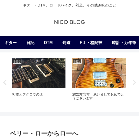
ギター・DTM、ロードバイク、剣道、その他趣味のこと
NICO BLOG
ギター
日記
DTM
剣道
F１・格闘技
時計・万年筆
日記
日記
日
相撲とフクロウの店
2022年寅年 あけましておめでと
な
うございます
ベリー・ローからローへ