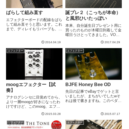
ばらして組み直す
誕プレ２（こっちが本命）
と風邪ひいたっぽい
エフェクターボードの配線をばら
して組み直そうと思います。これ
本来、自分誕生日プレゼント用に
まで、ディレイもリバーブも、全
買ったのものが木曜日到着して金
部直列につないでいました。
曜日うけとってきました。VOX
Mark Vでは割ときれいにかかっ
のMV-50はどちらかというと、衝
ていたのですが、今日、エクスタ
2014.04.19
2017.04.29
動買いに近いものでして、楽器屋
シーで試したらまあひどい。リバ
さんにふとよったら、あれ、もう
エフェクター
エフェクター
ーブとか濁っちゃって、聞くに
売ってるやんけ！みたいな？それ
た...
はともかくこれが本命。揚男...
moogエフェクター【試
BJFE Honey Bee OD
奏】
先日の記事でeBayでゲットと言
いましたが、まちがいでしたwそ
アナログシンセに目覚めてから、
れは後で書きますね。このペダル
より一層moogが好きになったわ
は、普通に楽器屋さんでゲットし
けですけど、このmoog、エフェ
ました。生前の父のお見舞いで、
クターも出しています。渋谷のア
この２ヶ月、実家のほうによく行
2015.03.28
2015.07.17
ンプステーションで見かけてい
っていました。そこで、ふと目に
て、ものすごい本格的かつマニア
エフェクター
エフェクター
止まった見知らぬ、こう言って...
ックそうな商品だなと思っていま