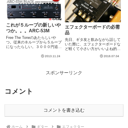
した。質感は最高だけど、でか...
これが５ループの新しいや
エフェクターボードの必需
つか。。。ARC-53M
品
Free The Toneのあたらしいや
先日、ギタ友と飲みながら話して
つ。従来の８ループから５ループ
いた際に、エフェクターボードな
になったらしい。３０００円追加
ど軽くて小さい方がいいよね的会
でブラックに。普通のメタルっぽ
話になったわけです。それはそう
いのもカッコいいけど。しかし、
2013.11.24
2016.07.04
なのです。否定しません。私もか
あれですね。。。廉価版って値段
つては、小ささと軽さを追い求め
じゃないですね。廉価版ではな
たものです。。。しかし、一度、
く、単にすこしコンパク...
思い切って馬鹿でかい＆馬鹿重
スポンサーリンク
い...
コメント
コメントを書き込む
ホーム
ギター
エフェクター