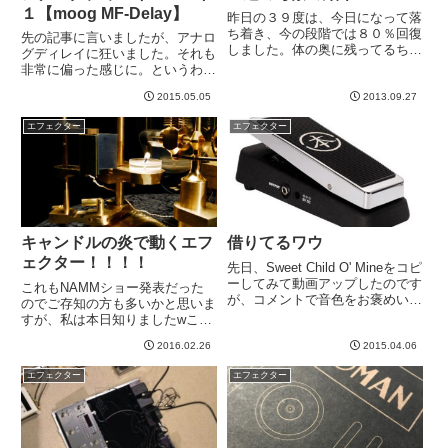
１【moog MF-Delay】
昨日の３９度は、今日になって落
ち着き、今の段階では８０％回復
先の記事に言いましたが、アナロ
しました。体の奥に残ってるちょ
グディレイに狂いました。それも
っとした熱っぽさみたいなのがと
非常に偏った感じに。というわけ
れれば１００％かな。明日にはき
で事の発端である第一弾から。
っと治ってるでしょう＾＾さて、
2015.05.05
2013.09.27
moogのMF Delayです。moogと
ギターペダルをDAWの外部エフ
いえば、アナログシンセサイザー
エフェクター
エフェクター
ェクトとしてつかう一連の実験
の名機を生み出した偉大なるメー
を...
カーです。そのmoo...
キャンドルの炎で動くエフ
借りてるワウ
ェクター！！！！
先日、Sweet Child O' Mineをコピ
ーしてみて動画アップしたのです
これもNAMMショー発表だった
が、コメントで音色をお褒めいた
のでご存知の方も多いかと思いま
だくことが多かったので、気を良
すが、私は本日知りましたwこれ
くしておりますw音色は好みです
はすごい！！！！Z.Vex の
から、良い悪いというか、好き・
2016.02.26
2015.04.06
Candela Vibrophaseです！ふおお
嫌いだと思いますが。さて、この
おおおおおお。。。。これがギタ
エフェクター
エフェクター
音色は下記...
ーのエフェクトペダルと
は。。。。興奮して書...