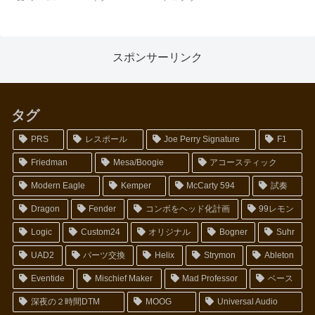
スポンサーリンク
タグ
PRS
レスポール
Joe Perry Signature
F1
Friedman
Mesa/Boogie
アコースティック
Modern Eagle
Kemper
McCarty 594
試奏
Dragon
Fender
コンボをヘッド化計画
99レモン
Logic
Custom24
オリジナル
Bogner
Suhr
UAD2
パーツ交換
Helix
Strymon
Ableton
Eventide
Mischief Maker
Mad Professor
ベース
深夜の２時間DTM
MOOG
Universal Audio