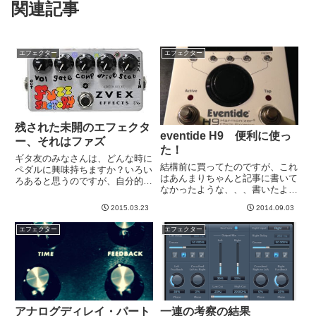
関連記事
エフェクター
エフェクター
残された未開のエフェクタ
eventide H9 便利に使っ
ー、それはファズ
た！
ギタ友のみなさんは、どんな時に
結構前に買ってたのですが、これ
ペダルに興味持ちますか？いろい
はあんまりちゃんと記事に書いて
ろあると思うのですが、自分的に
なかったような、、、書いたよう
最強のタイミングがありますwそ
な、、、wwこのH9というペダル
れは、コピーバンドやってて、曲
2015.03.23
2014.09.03
は、モジュレーション、ディレ
中でそのエフェクターが必要な
イ、リバーブ等のコンパクトマル
時！これが発生すると、一気に興
エフェクター
エフェクター
チ、とでも言うのでしょうか。こ
味がでてきて、ぐわーーっと調べ
れ一台で、コーラスにも、フェ
て...
イ...
アナログディレイ・パート
一連の考察の結果