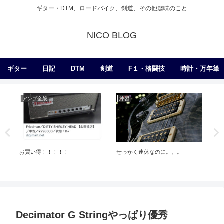
ギター・DTM、ロードバイク、剣道、その他趣味のこと
NICO BLOG
ギター
日記
DTM
剣道
F１・格闘技
時計・万年筆
アンプ全般
練習
練
お買い得！！！！！
せっかく連休なのに。。。
バ
Decimator G Stringやっぱり優秀