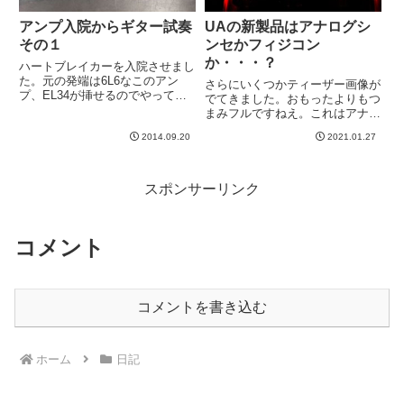
アンプ入院からギター試奏
UAの新製品はアナログシ
その１
ンセかフィジコン
か・・・？
ハートブレイカーを入院させまし
た。元の発端は6L6なこのアン
さらにいくつかティーザー画像が
プ、EL34が挿せるのでやってみ
でてきました。おもったよりもつ
たい、、とふと思いついたのが発
まみフルですねえ。これはアナロ
端です。→ 以前の記事すでにメ
グシンセか・・・？あるいは先の
サブギーのホームページにも、真
2014.09.20
2021.01.27
記事で予測したように、フィジコ
空管のマッチング表から微妙に記
ンだろうか。単純なフィジコンで
載が漏れはじめているこのアン...
はなく、大量のつまみによりアナ
ログミキサーライクにつかえる
スポンサーリンク
パ...
コメント
コメントを書き込む
ホーム
日記