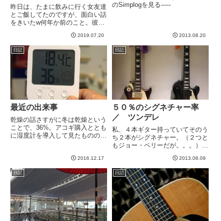
のSimplogを見る-----
昨日は、たまに飲みに行く女友達
とご飯してたのですが、面白い話
をきいたw何年か前のこと。彼女
が、源氏物語の時代の言葉が綺麗
2019.07.20
2013.08.20
で好きだなあと思ったからがんば
って原文で1回読んでみたんだよ
日記
日記
ね、という話をしたところ、すご
く食いついてきた男の人がい
た、...
最近の出来事
５０％のシグネチャー率
／ ツンデレ
乾燥の話さすがに冬は乾燥という
ことで、36%。アコギ購入ととも
私、４本ギター持っていてそのう
に湿度計を導入して見たものの、
ち２本がシグネチャー。（２つと
数字を見て何かをするということ
もジョー・ペリーだが。。。）シ
はない。ですので、湿度が７０％
グネチャーモデル好きなんだな、
だろうが２０％だろうが、我が家
2016.12.17
2013.08.09
この人、と普通思われるだろう。
のギターの待遇が変わるわけでは
それに対して思う。いや、特にそ
日記
日記
ない。「ああ、６８％か」「あ...
ういうわけではないんですよ
ね。。。と。あくまでルックスが
気に...