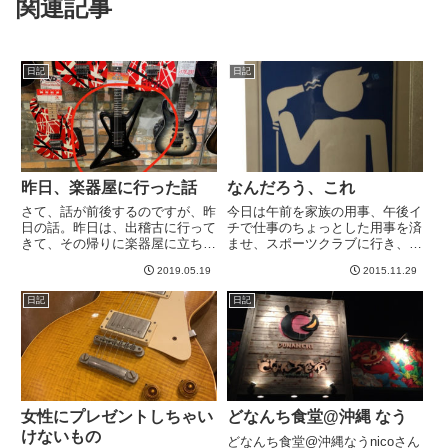
関連記事
日記
日記
昨日、楽器屋に行った話
なんだろう、これ
さて、話が前後するのですが、昨
今日は午前を家族の用事、午後イ
日の話。昨日は、出稽古に行って
チで仕事のちょっとした用事を済
きて、その帰りに楽器屋に立ち寄
ませ、スポーツクラブに行き、こ
ったのです。お目当てはアコ
れからB'zバンド練習。そのスポ
2019.05.19
2015.11.29
ギ、、、なんですが、最初に見に
ーツクラブでこれを発見。誰かが
行くのはなんかエレキコーナー。
髪の毛以外で利用したのだろう。
日記
日記
いろいろいいのがあったのです
どういう意味なんだろうか。。。
が、その中で、おおっと思ったの
小学生くらいならふざけて熱風...
がこれ...
女性にプレゼントしちゃい
どなんち食堂@沖縄 なう
けないもの
どなんち食堂@沖縄なうnicoさん