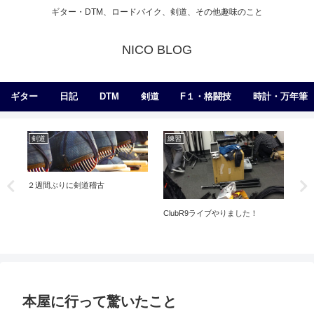
ギター・DTM、ロードバイク、剣道、その他趣味のこと
NICO BLOG
ギター
日記
DTM
剣道
F１・格闘技
時計・万年筆
剣道
練習
ア
２週間ぶりに剣道稽古
ClubR9ライブやりました！
Mar
本屋に行って驚いたこと