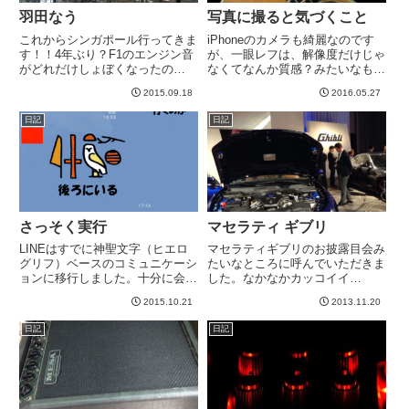
羽田なう
写真に撮ると気づくこと
これからシンガポール行ってきま
iPhoneのカメラも綺麗なのです
す！！4年ぶり？F1のエンジン音
が、一眼レフは、解像度だけじゃ
がどれだけしょぼくなったの
なくてなんか質感？みたいなもの
か、、、まったく。。。とかいい
がよく撮れる気がします。ちなみ
2015.09.18
2016.05.27
つつ超楽しみw-----
にカメラは詳しくないです。長男
誕生時に、綺麗な写真が撮ってみ
日記
日記
たい＆どうしても背景をぼかした
いという理由で購入したので...
さっそく実行
マセラティ ギブリ
LINEはすでに神聖文字（ヒエロ
マセラティギブリのお披露目会み
グリフ）ベースのコミュニケーシ
たいなところに呼んでいただきま
ョンに移行しました。十分に会話
した。なかなかカッコイイ
可能ですwww-----
^_^nicoさんのSimplogを見る-----
2015.10.21
2013.11.20
日記
日記