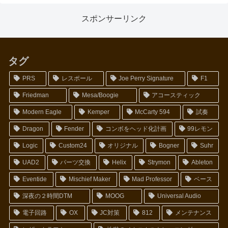
スポンサーリンク
タグ
PRS
レスポール
Joe Perry Signature
F1
Friedman
Mesa/Boogie
アコースティック
Modern Eagle
Kemper
McCarty 594
試奏
Dragon
Fender
コンボをヘッド化計画
99レモン
Logic
Custom24
オリジナル
Bogner
Suhr
UAD2
パーツ交換
Helix
Strymon
Ableton
Eventide
Mischief Maker
Mad Professor
ベース
深夜の２時間DTM
MOOG
Universal Audio
電子回路
OX
JC対策
812
メンテナンス