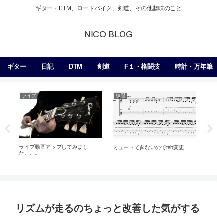
ギター・DTM、ロードバイク、剣道、その他趣味のこと
NICO BLOG
ギター
日記
DTM
剣道
F１・格闘技
時計・万年筆
ライブ
練習
日
い
ライブ動画アップしてみまし
ミュートできないのでtab変更
た。。。
リズムが走るのちょっと改善した気がする