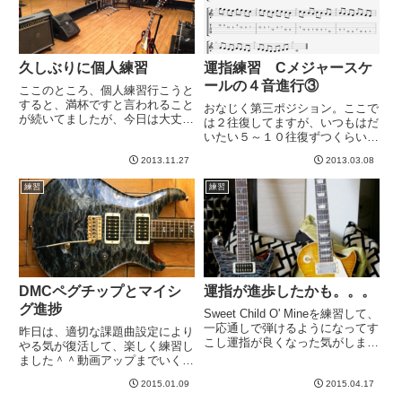
久しぶりに個人練習
運指練習 Cメジャースケ
ールの４音進行③
ここのところ、個人練習行こうと
すると、満杯ですと言われること
おなじく第三ポジション。ここで
が続いてましたが、今日は大丈夫
は２往復してますが、いつもはだ
だった＾＾しかし、「２０畳なら
いたい５～１０往復ずつくらいや
空いてます」と言われて、一瞬う
ってるのかな。ところどころリズ
っとなったが、練習したかったの
2013.11.27
2013.03.08
ムがよれる＾＾；あと、やっぱり
で良しとします。広々。今日は身
１～２弦あたりで、どーしても力
練習
練習
軽にギターだけ持っていって、
入るのか、強くピッキングしてし
ペ...
まったりぺにょっとなったり、
粒...
DMCペグチップとマイシ
運指が進歩したかも。。。
グ進捗
Sweet Child O' Mineを練習して、
一応通しで弾けるようになってす
昨日は、適切な課題曲設定により
こし運指が良くなった気がしま
やる気が復活して、楽しく練習し
す。イントロは、安定して滑らか
ました＾＾動画アップまでいくに
に弾くには、結構指がぐにぐに動
は、ちょっと時間かかりそうです
く必要があります。最初は全然動
2015.01.09
2015.04.17
が、なんとか弾けそうな予感がし
かなかったのですが、徐々に動く