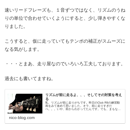
速いリードフレーズも、１音ずつではなく、リズムのうね
りの単位で合わせていくようにすると、少し弾きやすくな
りました。
こうすると、仮に走っていてもテンポの補正がスムーズに
なる気がします。
・・・とまあ、走り屋なのでいろいろ工夫しております。
過去にも書いてますね。
リズムが前に走るよ、、、そしてその対策を考え
る
私、リズムが前に走りがちです。昨日のClub R9の練習動
画をみて改めて思いました。オラ、前に走りすぎだ
べ。。。いや、前からわかってたんです。でも、まもなく
２年くらいですかね。この第二ギター期では、メトロノー
ムを使った運指練習などで、だいぶ...
nico-blog.com