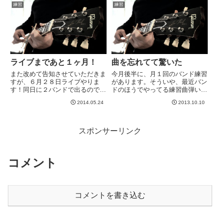
て嬉しいです＾＾さて、昨日は、
練習
練習
ようになり、...
仕事の合間をぬって楽器屋さんに
行ってきました。目的は２つあ
り...
ライブまであと１ヶ月！
曲を忘れてて驚いた
また改めて告知させていただきま
今月後半に、月１回のバンド練習
すが、６月２８日ライブやりま
があります。そういや、最近バン
す！同日に２バンドで出るので、
ドのほうでやってる練習曲弾いて
リハが大変です。。。１つ目は、
ないなあ、と思って昨夜ちょっと
2014.05.24
2013.10.10
何度もかかせていただいているエ
一回ずつ弾いて寝るか、とおもっ
アロスミスのコピーバンド。秋葉
てやってみたら。笑った。半分以
原で練習してるので、その名
上忘れてたwwwいやー、ヤバい
も、、、AKIBASMITHwww時...
ですね。まあ、でもバンドのほ
スポンサーリンク
う...
コメント
コメントを書き込む