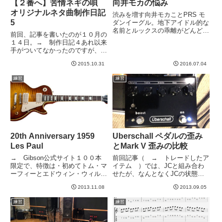
【２番へ】苦情ネギの唄
向井モカの悩み
オリジナルネタ曲制作日記
渋みを増す向井モカことPRS モ
5
ダンイーグル。地下アイドル的な
名前とルックスの乖離がどんどん
前回、記事を書いたのが１０月の
ひどくなってくる。。。ピックア
１４日。→ 制作日記４あれ以来
ップ側面の汚れは埃ではなく、酸
手がついてなかったのですが、今
化しています。素材的に、PRS
日、ちょっと進みました。もとも
のこのピックアップカバー。劣化
2015.10.31
2016.07.04
とはプチ・デモ曲のつもりだった
しやすいような気がする。この...
ので、イントロもなにもなく、１
練習
練習
番だけ作ったら終わりのつもりだ
ったのですが、なんとなくもっ
た...
20th Anniversary 1959
Uberschall ペダルの歪み
Les Paul
とMark V 歪みの比較
→ Gibson公式サイト１００本
前回記事（ → トレードしたア
限定で、特徴は・初めてトム・マ
イテム ）では、JCと組み合わ
ーフィーとエドウィン・ウィルソ
せたが、なんとなくJCの状態が
ンが連携とってトップ材を選んだ
悪いんじゃないか疑惑がありまし
2013.11.08
2013.09.05
よ。・トム・マーフィーが、93
たが、自宅でMark Vと組み合わ
年のヒスコレ開始時のように１本
せてみると、、、これがなかなか
練習
練習
ずつ塗装やるよ。とあります。と
いけるんじゃないか、と。Mark
もかく、杢目がすごそうな１...
Vも歪みますが、ちょっ...