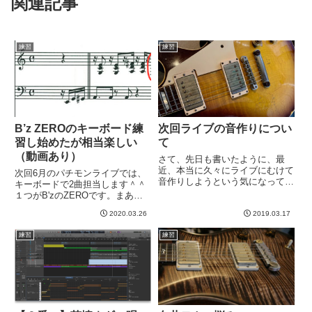
関連記事
練習
練習
B’z ZEROのキーボード練
次回ライブの音作りについ
習し始めたが相当楽しい
て
（動画あり）
さて、先日も書いたように、最
近、本当に久々にライブにむけて
次回6月のパチモンライブでは、
音作りしようという気になってい
キーボードで2曲担当します＾＾
るわけです。といっても、「そっ
１つがB'zのZEROです。まあも
くりにしたい」というのとも違う
う一曲もB'zなんですが。ZERO
のですが。とはいえ、コピーでや
2020.03.26
2019.03.17
といえば、イントロのピアノリフ
る以上、その楽曲のサウンドはフ
が印象的であり、曲全体を通して
練習
練習
レーズと同じようにその楽曲を構
いろんなキーボードの音が鳴って
成...
ますね。特にイントロの...