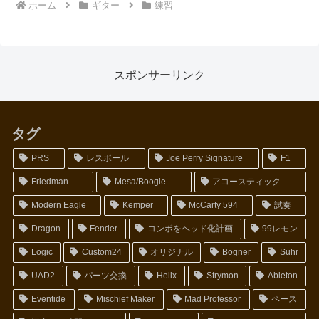
ホーム
ギター
練習
スポンサーリンク
タグ
PRS
レスポール
Joe Perry Signature
F1
Friedman
Mesa/Boogie
アコースティック
Modern Eagle
Kemper
McCarty 594
試奏
Dragon
Fender
コンボをヘッド化計画
99レモン
Logic
Custom24
オリジナル
Bogner
Suhr
UAD2
パーツ交換
Helix
Strymon
Ableton
Eventide
Mischief Maker
Mad Professor
ベース