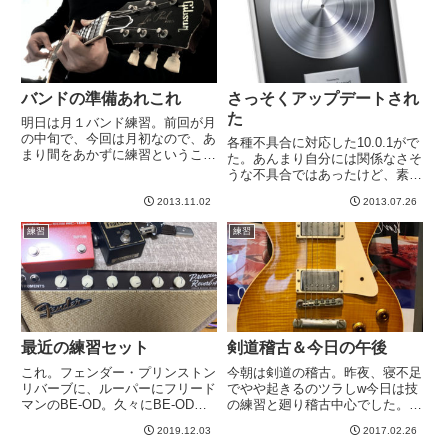
た。...
ると、全体的に角が取れ...
バンドの準備あれこれ
さっそくアップデートされ
た
明日は月１バンド練習。前回が月
の中旬で、今回は月初なので、あ
各種不具合に対応した10.0.1がで
まり間をあかずに練習ということ
た。あんまり自分には関係なさそ
で、なんもやってないwwアヴリ
うな不具合ではあったけど、素早
ル・ラヴィーンのComplicatedを
いアップデートは頼もしい＾＾---
やろうか、ということなんです
2013.11.02
2013.07.26
--
が、なんもやってないので、今夜
練習
練習
一夜漬けでコード進行く...
最近の練習セット
剣道稽古＆今日の午後
これ。フェンダー・プリンストン
今朝は剣道の稽古。昨夜、寝不足
リバーブに、ルーパーにフリード
でやや起きるのツラしw今日は技
マンのBE-OD。久々にBE-OD取
の練習と廻り稽古中心でした。前
り出してみたんですが。いや、こ
回といい今回といい、わりと調子
2019.12.03
2017.02.26
れいいなあ。ハイゲイン系といっ
良い。館長先生とやるときだけ、