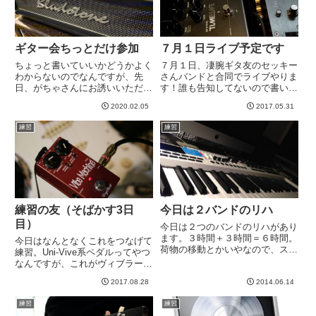
ギター会ちっとだけ参加
７月１日ライブ予定です
ちょっと書いていいかどうかよく
７月１日、凄腕ギタ友のセッキー
わからないのでなんですが、先
さんバンドと合同でライブやりま
日、がちゃさんにお誘いいただき
す！誰も告知してないので書いて
ギター会に参加＾＾ だいたい似
見ました^^アジカンバンドは８月
2020.02.05
2017.05.31
た時期にブルードトーンを購入さ
くらいに予定していたのですが、
れた方が二人いて、それのお試し
ベース氏がその日都合がつかない
練習
練習
ということで＾＾ かこい
ということで出場機会を探してい
い。。。 ダンブル系...
ました。そんな中、セッキーさ...
練習の友（そばかす3日
今日は２バンドのリハ
目）
今日は２つのバンドのリハがあり
ます。３時間＋３時間＝６時間。
今日はなんとなくこれをつなげて
荷物の移動とかいやなので、スタ
練習。Uni-Vive系ペダルってやつ
ジオは連続でとっています。つま
なんですが、これがヴィブラート
り、休憩無しwギターとキーボー
と、コーラスモードが切り替えら
ド持ち込みなので荷物も大変です
2017.08.28
2014.06.14
れるのでコーラスモードで使用。
＾＾；昨夜は、直前という事で、
薄くかけたのでコーラス感はほぼ
練習
練習
キーボードの練習をしてまし
ないのですが、このペダルかませ