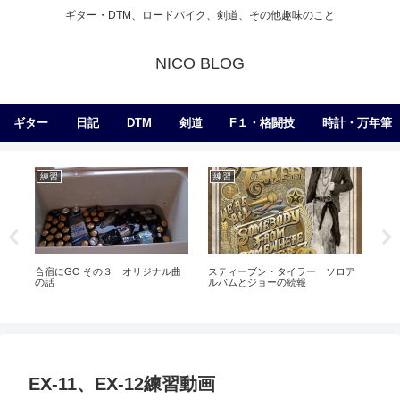
ギター・DTM、ロードバイク、剣道、その他趣味のこと
NICO BLOG
ギター
日記
DTM
剣道
F１・格闘技
時計・万年筆
練習
練習
ギ
ア
い。
較ト
合宿にGO その３ オリジナル曲
スティーブン・タイラー ソロア
の話
ルバムとジョーの続報
EX-11、EX-12練習動画