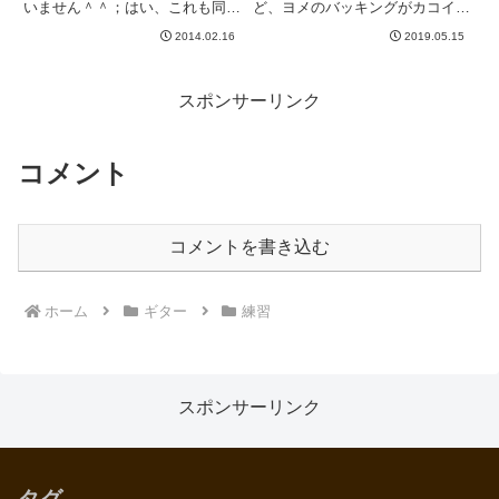
いません＾＾；はい、これも同じ
ど、ヨメのバッキングがカコイ
ような写真ですwww今日は機材
イ。。。スラム奏法かっこいい。
2014.02.16
2019.05.15
トラブルがありました。新ボード
押尾コータローとかだと、手品を
を持ち込んだのですが、アンプの
見てるようでピンとこなかったの
チャンネル切り替えをするための
ですが、普通にストロークするよ
ケーブルが断線なのかどうか...
りこれはカコイイ。これ、やり...
スポンサーリンク
コメント
コメントを書き込む
ホーム
ギター
練習
スポンサーリンク