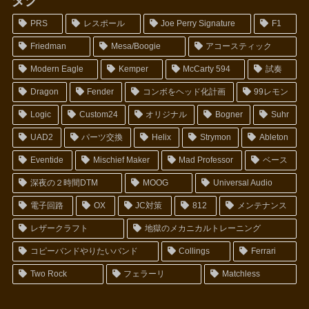
タグ
PRS
レスポール
Joe Perry Signature
F1
Friedman
Mesa/Boogie
アコースティック
Modern Eagle
Kemper
McCarty 594
試奏
Dragon
Fender
コンボをヘッド化計画
99レモン
Logic
Custom24
オリジナル
Bogner
Suhr
UAD2
パーツ交換
Helix
Strymon
Ableton
Eventide
Mischief Maker
Mad Professor
ベース
深夜の２時間DTM
MOOG
Universal Audio
電子回路
OX
JC対策
812
メンテナンス
レザークラフト
地獄のメカニカルトレーニング
コピーバンドやりたいバンド
Collings
Ferrari
Two Rock
フェラーリ
Matchless