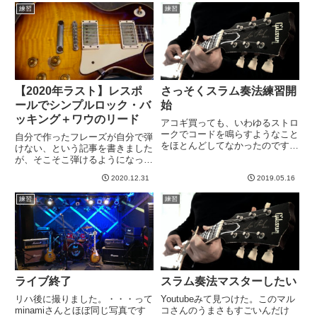
てもメタル的硬質な歪みではな
どうも気合が空回りして身体が硬
練習
練習
く、強オーバードライブという
くなってしまうのですが、それ以
か。タイトつまみを左にしてい...
外はわりといい感じに。以前よ
り...
【2020年ラスト】レスポ
さっそくスラム奏法練習開
ールでシンプルロック・バ
始
ッキング＋ワウのリード
アコギ買っても、いわゆるストロ
ークでコードを鳴らすようなこと
自分で作ったフレーズが自分で弾
をほとんどしてなかったのです
けない、という記事を書きました
が、前回記事を見てからは、ア
が、そこそこ弾けるようになった
レ・ヤリタイ モードに入りまし
ので、きりよく2020年ラスト動
た。というわけで、Youtubeでい
2020.12.31
2019.05.16
画にすることができました。短い
くつか見ながら１時間くらい練習
動画なので見ていただけたら嬉し
練習
練習
してなう。基本パターン１基本...
いです＾＾2020年の練習の成果
は、こういう短いちょっとし...
ライブ終了
スラム奏法マスターしたい
リハ後に撮りました。・・・って
Youtubeみて見つけた。このマル
minamiさんとほぼ同じ写真です
コさんのうまさもすごいんだけ