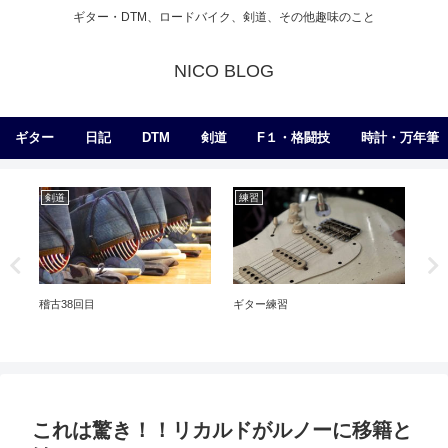
ギター・DTM、ロードバイク、剣道、その他趣味のこと
NICO BLOG
ギター
日記
DTM
剣道
F１・格闘技
時計・万年筆
剣道
練習
ギ
稽古38回目
ギター練習
Cus
これは驚き！！リカルドがルノーに移籍と