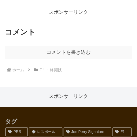
いい。ドネアも結構当ててくるけ
どこの感じならやはり５〜６ラウ
ンドで井上のKOかな、、、...
スポンサーリンク
コメント
コメントを書き込む
ホーム
F１・格闘技
スポンサーリンク
タグ
PRS
レスポール
Joe Perry Signature
F1