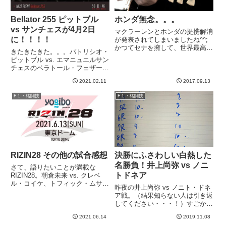
Bellator 255 ピットブル
ホンダ無念。。。
vs サンチェスが4月2日
マクラーレンとホンダの提携解消
に！！！！
が発表されてしまいましたね^^;
かつてセナを擁して、世界最高の
きたきたきた。。。パトリシオ・
クルマに仕上がったドリームチー
ピットブル vs. エマニュエルサン
ムの復活でしたが、残念ながらホ
チェスのベラトール・フェザー級
ンダはマクラーレンから三行半突
GP準決勝が4月2日に！！下記の
きつけられる結果になってしまい
2021.02.11
2017.09.13
記事では、ピットブル vs マッキ
ました。遅い上に壊れるんじゃ...
ーの決勝戦！と先走って書いてし
F１・格闘技
F１・格闘技
まったのですが（修正済み）、ピ
ットブルはもう一戦...
RIZIN28 その他の試合感想
決勝にふさわしい白熱した
名勝負！井上尚弥 vs ノニ
さて、語りたいことが満載な
トドネア
RIZIN28。朝倉未来 vs. クレベ
ル・コイケ、トフィック・ムサエ
昨夜の井上尚弥 vs ノニト・ドネ
フ vs. ホベルト・サトシ・ソウザ
ア戦。（結果知らない人は引き返
の２大メイン試合の感想は別に書
してください・・・！）すごかっ
きました。ここではその他の試
た。。。というか、ドネア強ええ
合、、、とまとめてしまうにはも
2021.06.14
2019.11.08
えええ！！！立ち上がりは井上が
ったいないほどいい試...