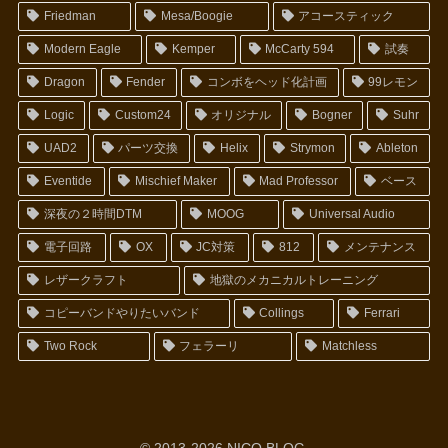
Friedman
Mesa/Boogie
アコースティック
Modern Eagle
Kemper
McCarty 594
試奏
Dragon
Fender
コンボをヘッド化計画
99レモン
Logic
Custom24
オリジナル
Bogner
Suhr
UAD2
パーツ交換
Helix
Strymon
Ableton
Eventide
Mischief Maker
Mad Professor
ベース
深夜の２時間DTM
MOOG
Universal Audio
電子回路
OX
JC対策
812
メンテナンス
レザークラフト
地獄のメカニカルトレーニング
コピーバンドやりたいバンド
Collings
Ferrari
Two Rock
フェラーリ
Matchless
© 2013-2026 NICO BLOG.