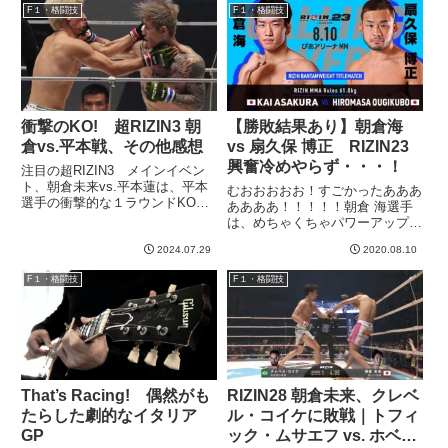
グ強者の強者っぷりを見せつけら
F１・格闘技
F１・格闘技
ィッシュヘッドカレー...
れたというか、本当にすごい駆け
引き、技術、体力、精神力...
衝撃のKO! 超RIZIN3 朝
【勝敗結果あり】朝倉海
倉vs.平本戦、その他感想
vs 扇久保 博正 RIZIN23
興奮冷めやらず・・・！
注目の超RIZIN3 メインイベン
ト、朝倉未来vs.平本蓮は、平本
むおおおおお！すごかったあああ
選手の衝撃的な１ラウンドKOで
ああああ！！！！！朝倉 海選手
決着！一時代が終わった。。。印
は、めちゃくちゃパワーアップし
象に残った試合のみ書いていきた
て帰ってきましたね！！！ものす
いと思います。朝倉未来 vs. 平
2024.07.29
2020.08.10
ごいプレッシャーだったと思いま
本蓮立ち上がり、両者ともにいい
す。格闘家としてもYoutuberとし
F１・格闘技
F１・格闘技
感じで動けています。...
ても絶対に負けられない戦いで、
相手は実力者の扇久保選...
That’s Racing! 偶然がも
RIZIN28 朝倉未来、クレベ
たらした劇的なイタリア
ル・コイケに敗戦｜トフィ
GP
ック・ムサエフ vs. ホベル