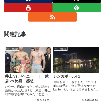
関連記事
F１・格闘技
F１・格闘技
井上 vs.ドヘニー ｜ 武
シンガポールF1
居 vs.比嘉 感想
今年もやってきました^ ^初日は
前には予約できず行けなかった
いやー、面白かった！他の試合も
Lanternという店に行きました^ ^
面白かったんだけど、武居、井上
雰囲気は最高だけど、ご飯は大し
戦の感想を書いてみたいと思いま
て美味くないwここはバーとして
す。武居 vs. 比嘉熱戦でしたね。
飲みにくるべしと個人的には思っ
2024.09.03
2018.09.16
素晴らしい試合でした。ボクシン
た。リトルインディアの寺院とフ