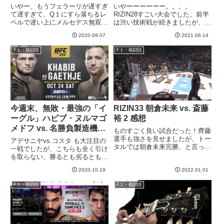
ト・サトシ・ソウザ戦感想
いやー、もうフェラーリが遅すぎ
いやーーーーーー。。。。
て遅すぎて、Q１にすら落ちるレ
RIZIN28すごい大会でした。前半
ベルで遅い上にメルセデス無双す
は渋い技術戦が続きましたが、後
ぎて、自分の中で盛り上がりに欠
半にかけて超弩級の試合が続きま
2020.09.07
2021.06.14
けている2020シーズン。しかし
した。面白かった。悲喜こもごも
昨日のイタリアGPは面白かっ
で複雑ですが面白かった。圧倒的
F１・格闘技
F１・格闘技
た！若手を中心に密度の濃いバト
に濃い大会でしたが、その中でも
ルが全体的に展開され、最後の
濃厚だったメイン２試合のレビ
ガ...
ュ...
今週末、無敗・最強の「イ
RIZIN33 朝倉未来 vs. 斎藤
ーグル」ハビブ・ヌルマゴ
裕 2 感想
メドフ vs. 名勝負製造機ジ
ものすごく良い試合だった！齊藤
ャスティン・ゲイジー
選手も強さを見せましたが、トー
アデサニヤvs.コスタ も大注目の
タルでは朝倉未来完勝、と言って
【UFC254】
一戦でしたが、こちらも全く引け
良いかと私は思いました。1R、
を取らない、勝るとも劣るとも言
朝倉未来の圧が強いが、まだわか
えない一戦です！！個人的にはこ
らない。技術的にも互角だが、や
2020.10.19
2022.01.01
っちの方がより楽しみにしていま
や齊藤選手有利か。1Rから朝倉
す＾＾ヌルマゴメドフは28戦28
F１・格闘技
F１・格闘技
未来は前に圧をかけています。
勝。wikiによるとMMA史上最長
い...
記録だそうです。アデ...