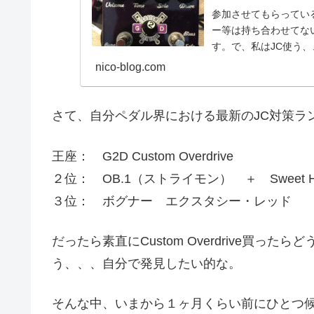
参加させてもらってい
ー等は持ち合わせてな
す。で、私はJC使う
すwまた無駄に長い駄文な
nico-blog.com
さて、自分ペダル界における最新のJC対策ラ
王座： G2D Custom Overdrive
２位： OB.1（ストライモン） ＋ Sweet Hone
３位： ボグナー エクスタシー・レッド
だったら素直にCustom Overdrive買
う、、、自分で発見したい的な。
そんな中、いまから１ヶ月くらい前にひとつ