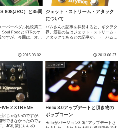
-808(JRC）と35周
ジェット・ストリーム・アタック
について
スーパーペダル比較第二
バムさんの記事を拝見すると、ギタヲタ
oul FoodとKTRのケ
界、最強の技はジェット・ストリーム・
較ですが、今回は、オー
アタックであるとの記事が。→ バムさ
定番、チューブスクリー
んの記事うむ。過去の破壊力のある攻撃
ルのTS-808。JRC
を見る限り、異存はない。レジェンドの
入ってるそうです。チュ
一部は、自分もライブで体験した。どれ
2015.03.02
2013.06.27
もこれも見事な。。。美し...
エフェクター
-FIVE 2 XTREME
Helix 3.0アップデートと頂き物の
ポップコーン
た訳じゃないのですが、
開封できなかったのでよ
Helixがバージョン3.0にアップデートさ
す。JC対策にいいので
れました。またまた大幅な機能強化です