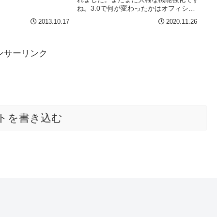
して購入したのがこれ。
ね。3.0で何が変わったかはオフィシャ
ブランドのOD-FIVE 2
ルサイトのここが一番まとまってます。
2013.10.17
2020.11.26
うペダルです。→公式サイ
当たり前だけど。。。ざっと見て自分と
して嬉しいのは、アンプモデルにプリン
ストンリバーブ...
ンサーリンク
トを書き込む