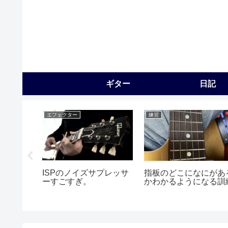
ギター
日記
エフェクター
練習
ISPのノイズサプレッサ
指板のどこになにがあ
ーすごすぎ。
かわかるようになる訓