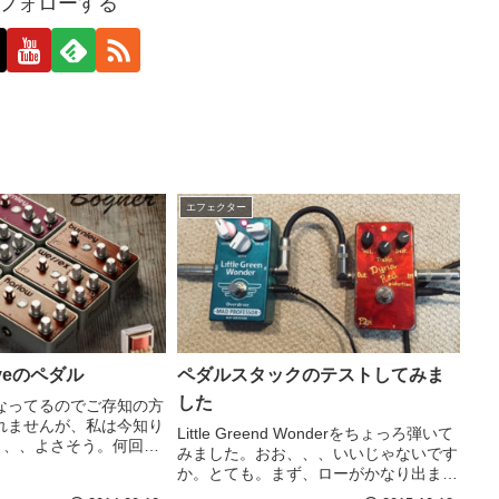
oをフォローする
エフェクター
eveのペダル
ペダルスタックのテストしてみま
した
なってるのでご存知の方
れませんが、私は今知り
Little Greend Wonderをちょっろ弾いて
、、、よさそう。何回か
みました。おお、、、いいじゃないです
が、この路線のマーケテ
か。とても。まず、ローがかなり出ま
私なぞは弱いですwこの
す。ゲインの幅も広い。低めにして渋く