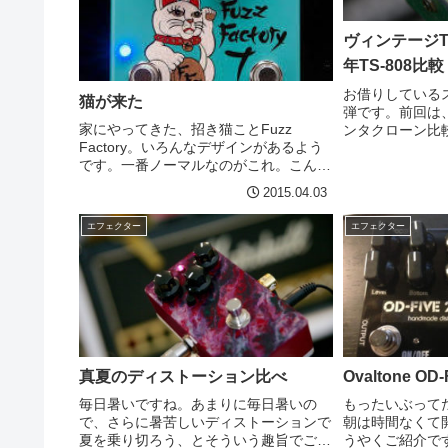
ヴィンテージTS
年TS-808比較
お借りしている
猫が来た
弾です。前回は、S
家にやってきた、招き猫ことFuzz
ンタクローン比
Factory。いろんなデザインがあるよう
バードライブの
です。一番ノーマルなのがこれ。こんな
マーです！オリジナ
のもある。七福神勢揃いも。えー
というチップが
2015.04.03
と、、、なんでガスマスク？wwwおお！
ーブスク...
これは芸術的！！錦鯉バージョン。さし
エフェクター
エフェクター
ずめ、トーキョー・コレ...
真夏のディストーション比べ
Ovaltone OD
毎日暑いですね。あまりに毎日暑いの
もったいぶって
で、さらに暑苦しいディストーションで
朝は時間なくて
夏を乗り切ろう、とそういう趣旨でござ
うやくご紹介で