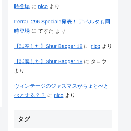
時登場
に
nico
より
Ferrari 296 Speciale発表！ アペルタも同
時登場
に
てすた
より
【試奏した】Shur Badger 18
に
nico
より
【試奏した】Shur Badger 18
に
タロウ
より
ヴィンテージのジャズマスがちょとべと
べとする？？
に
nico
より
タグ