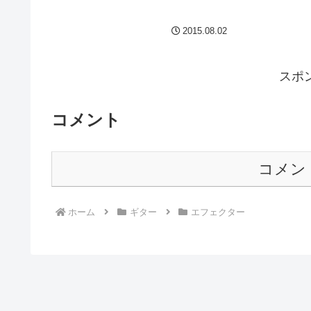
います。本当は単に新しくライブをやろ
は！！！と期待
うとしているバンドがハイゲイン・ディ
Ovaltoneという
2015.08.02
ストーションなので、手持ちのペダルで
Xtremeとい
音作りかねて試してました。...
トこ...
スポ
コメント
コメン
ホーム
ギター
エフェクター