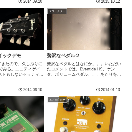
2014.09.10
2015.10.12
、スタジオのミキシング
スイートな感じも良いし、１２時以降の
ランド力...
ぎゃりっと歪んだ感じもかっこいいで
エフェクター
す。動画...
のクイックデモ
贅沢なペダル２
帰ってきたので、久しぶりに
贅沢なペダルとはなにか。。。いただい
ないでみる。ユニティゲイ
たコメントでは、Eventide H9、ケン
ストもしないセッティン
タ、ボリュームペダル、、、あたりを挙
すこしハイのキラキラ成
げていただきました＾＾ どれも高価な
すね。この感じが
ものではあります。ランドグラフとかも
2014.06.10
2014.01.13
特徴かなあ、と思います。も
そうですね。しかし、今回の贅沢レベル
はそんなものでは...
エフェクター