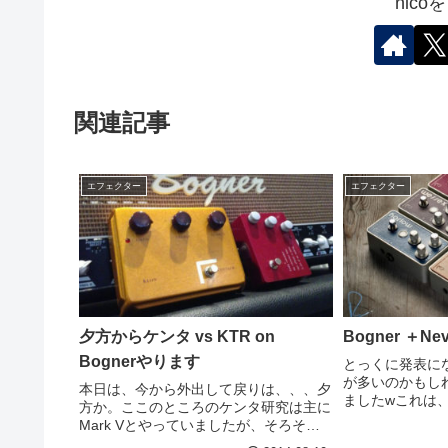
nic
関連記事
エフェクター
エフェクター
夕方からケンタ vs KTR on
Bogner ＋N
Bognerやります
とっくに発表に
が多いのかもし
本日は、今から外出して戻りは、、、夕
ましたwこれは
方か。ここのところのケンタ研究は主に
書いてるのです
Mark Vとやっていましたが、そろそろ
ィングされると
ボグナーでしっかりやってみたいとおも