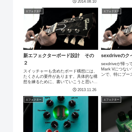
2014.08.10
路線とはつまり
います。Mark Vではなんとなく、歪み
機器の技術とかブ
の主成分をケンタで作る方向でやってた
エフェクター
エフェクター
気もするのですが...
新エフェクターボード設計 その
sexdrive
２
sexdriveが
Mark Vにつ
スイッチャーも含めたボード構想には、
ンで、特にブー
たくさんの要件があります。具体的な構
グにしてみる。
想を練るために、書いていこうと思いま
分がまぶされま
す。そもそもループはいくつ必要なんだ
2013.11.26
Sexdriveの
っけ？ということで考えてみると、
うパジャマ...
【Mark V使用時】計：５ループコンプ
エフェクター
エフェクター
ノイズリダクションコーラ...