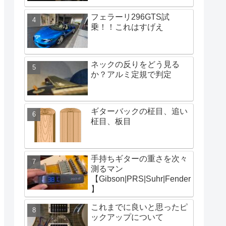
フェラーリ296GTS試
乗！！これはすげえ
ネックの反りをどう見る
か？アルミ定規で判定
ギターバックの柾目、追い
柾目、板目
手持ちギターの重さを次々
測るマン
【Gibson|PRS|Suhr|Fender
】
これまでに良いと思ったピ
ックアップについて