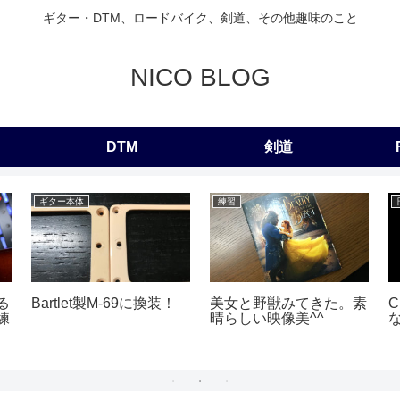
ギター・DTM、ロードバイク、剣道、その他趣味のこと
NICO BLOG
DTM
剣道
ギター本体
練習
る
Bartlet製M-69に換装！
美女と野獣みてきた。素
C
練
晴らしい映像美^^