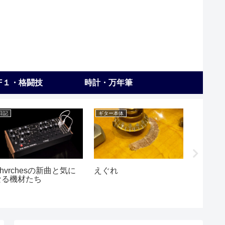
F１・格闘技
時計・万年筆
日記
ギター本体
練習
hvrchesの新曲と気に
えぐれ
バンド
なる機材たち