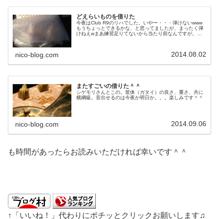
どえらいものを借りた
今夜はClub R9のリハでした。いやー・・・弾けないwww
もうちょっとできるかな、と思ってましたが、まったく弾
けねえwまあ練習足りてないから当たり前なんですが。そ
れに６末のライブ以降、ギター触れる時間が激減して、そ
もそも退化した感じが自分...
2014.08.02
nico-blog.com
またすごいの借りた＾＾
シゲモリさんとこの。筐体（ガタイ）の良さ、重さ、共に
横綱級。音出せるのは今夜か明日か。。。楽しみです＾＾
2014.09.06
nico-blog.com
も時間があったらお読みいただければ幸いです＾＾
↑「いいね！」代わりにポチッとクリックお願いします♫