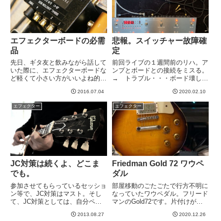
った...
エフェクターボードの必需
悲報。スイッチャー故障確
品
定
先日、ギタ友と飲みながら話して
前回ライブの１週間前のリハ。ア
いた際に、エフェクターボードな
ンプとボードとの接続をミスる。
ど軽くて小さい方がいいよね的会
→ トラブル・・・ボード壊した
話になったわけです。それはそう
かもorz今までもミスることはあ
2016.07.04
2020.02.10
なのです。否定しません。私もか
ったけど、そういう場合は普通、
つては、小ささと軽さを追い求め
音が出ないのですぐわかる。なの
エフェクター
エフェクター
たものです。。。しかし、一度、
ですぐにスタンバイにするなり電
思い切って馬鹿でかい＆馬鹿重
源切るなりして見直すことがで...
い...
JC対策は続くよ、どこま
Friedman Gold 72 ワウペ
でも。
ダル
参加させてもらっているセッショ
部屋移動のごたごたで行方不明に
ン等で、JC対策はマスト。そし
なっていたワウペダル。フリード
て、JC対策としては、自分ペダ
マンのGold72です。片付けがす
ル界では、G2D Custom
すんだので発見した。これまでワ
2013.08.27
2020.12.26
Overdrive最強。さて、自分ペダ
ウはCry Baby 535Qというのを長