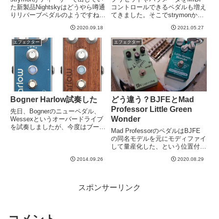
た新製品Nightskyはどうやら噂通
コントロールできるペダルも増え
りリバーブペダルのようですね。
てきました。そこでstrymonから
ヨーロッパのどっかの楽器店が正
複数のペダルをMIDIコントロー
2020.09.18
2021.05.27
式発表前にリークしちゃったよう
ルできるハブみたいな製品が発売
です。故意かミスかはわかりませ
されたようです。これ、面白いに
エフェクター
エフェクター
んが。海外のサイトみるともっと
はMIDIケーブルで繋ぐんじゃな
情報でてるのです...
くてTRSケーブル...
Bogner Harlow試奏した
どう違う？BJFEとMad
Professor Little Green
先日、Bognerのニューペダル、
Wonder
Wessexというオーバードライブ
を試奏しましたが、今度はブース
Mad ProfessorのペダルはBJFE
ターと書いてあるHarlowを試させ
の同名モデルを元にモディファイ
てもらいました。→ Wessexの
して量産化した、という位置付け
試奏した記事とりあえずつまみを
だと思いますが、本家BJFEとど
全て１２時状態で弾いてみます。
2014.09.26
2020.08.29
れくらいどう違うかというのを比
アンプはクリ...
べてみようと思いました。とりあ
えず、Little Green Wonder...
スポンサーリンク