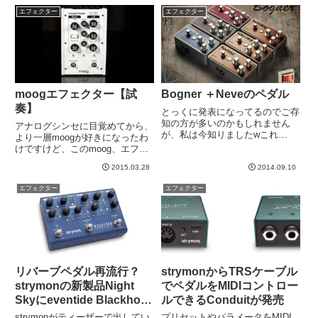
ル界における最新のJC対策ラン
年使っていたのですが、長年不満
エフェクター
エフェクター
キングは、、、王座： G2D
でした。不満ポイントは２つ。ペ
Custom Ove...
ダルの踏みシロ...
moogエフェクター【試
Bogner ＋Neveのペダル
奏】
とっくに発表になってるのでご存
知の方が多いのかもしれません
アナログシンセに目覚めてから、
が、私は今知りましたwこれ
より一層moogが好きになったわ
は、、、よさそう。何回か書いて
けですけど、このmoog、エフェ
るのですが、この路線のマーケテ
クターも出しています。渋谷のア
ィングされると私なぞは弱いです
2015.03.28
2014.09.10
ンプステーションで見かけてい
wこの路線とはつまり、スタジオ
て、ものすごい本格的かつマニア
エフェクター
エフェクター
のミキシング機器の技術とかブラ
ックそうな商品だなと思っていま
ンド力...
した。質感は最高だけど、でか...
リバーブペダル再流行？
strymonからTRSケーブル
strymonの新製品Night
でペダルをMIDIコントロー
Skyにeventide Blackhole
ルできるConduitが発売
にと
strymonがティーザーで出してい
プリセットやパラメータをMIDI