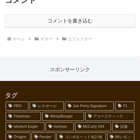
コメント
コメントを書き込む
ホーム
ギター
エフェクター
スポンサーリンク
タグ
PRS
レスポール
Joe Perry Signature
F1
Friedman
Mesa/Boogie
アコースティック
Modern Eagle
Kemper
McCarty 594
試奏
Dragon
Fender
コンボをヘッド化計画
99レモン