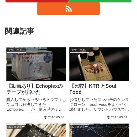
関連記事
エフェクター
エフェクター
【動画あり】Echoplexの
【比較】KTR とSoul
テープが届いた
Food
購入してからいろいろトラブルし
お借りしていたエレハモのケンタ
ては自己解決してきた
クローン、Soul Foodをようやく
Echoplex。しかし購入時のテー
試せました。サウンドハウスで７
プが最も濃密な音色で良かった。
９８０円と廉価なペダルながら、
2016.05.03
2015.03.01
どうもテープを変えてから以下の
評判の良いこのペダル。試してみ
ような症状が。・エコー音の録音
たいと思っていたのです。手持ち
エフェクター
エフェクター
が弱くなった・そのせいかエコー
のKTRと比較してみたいと思いま
音が小さくなった・発振しなくな
す！アンプは、フリー...