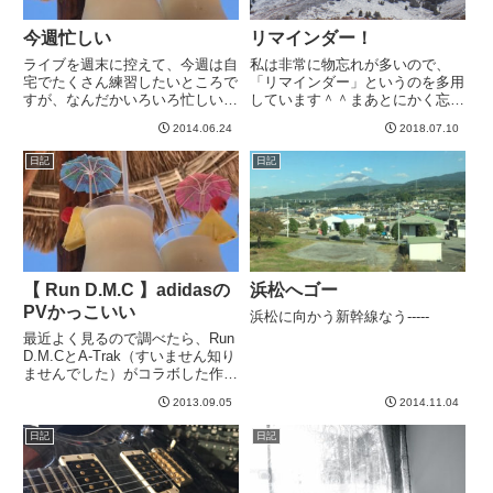
今週忙しい
リマインダー！
ライブを週末に控えて、今週は自
私は非常に物忘れが多いので、
宅でたくさん練習したいところで
「リマインダー」というのを多用
すが、なんだかいろいろ忙しい。
しています＾＾まあとにかく忘れ
明日は朝から福岡にいって夜に大
ることが多くて、いつも新しい忘
2014.06.24
2018.07.10
阪に移動。明後日は午前中、大阪
れ方を発見するような感じなんで
で会議して、その後、すぐに名古
すが、リマインダーを活用してか
日記
日記
屋に移動して会議。ライブ直前の
ら比較的ましになった。そんな
週は、ゆったり過ごしたいもの
中、こんなリマインダーが。。。
で...
なん...
【 Run D.M.C 】adidasの
浜松へゴー
PVかっこいい
浜松に向かう新幹線なう-----
最近よく見るので調べたら、Run
D.M.CとA-Trak（すいません知り
ませんでした）がコラボした作品
らしい。なんか久々に印象に残る
2013.09.05
2014.11.04
カッコ良いPVだな～と。Run
D.M.Cといえば、Walk This Way
日記
日記
のカバーも有名だとおもいます...