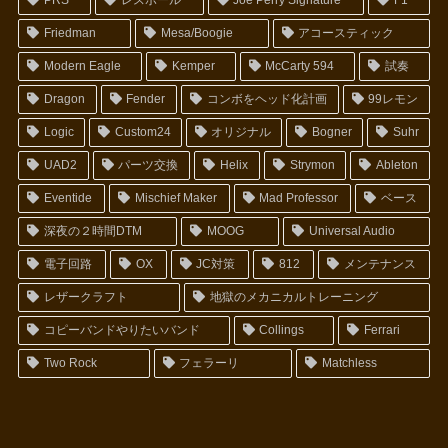
PRS
レスポール
Joe Perry Signature
F1
Friedman
Mesa/Boogie
アコースティック
Modern Eagle
Kemper
McCarty 594
試奏
Dragon
Fender
コンボをヘッド化計画
99レモン
Logic
Custom24
オリジナル
Bogner
Suhr
UAD2
パーツ交換
Helix
Strymon
Ableton
Eventide
Mischief Maker
Mad Professor
ベース
深夜の２時間DTM
MOOG
Universal Audio
電子回路
OX
JC対策
812
メンテナンス
レザークラフト
地獄のメカニカルトレーニング
コピーバンドやりたいバンド
Collings
Ferrari
Two Rock
フェラーリ
Matchless