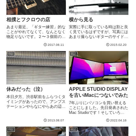
相撲とフクロウの店
横から見る
あまり最近、「ギター練習」的な
実際に手に取っている時は割と良
ことがやれてなくて、なんとなく
く見ているはずですが、写真には
物足りないです。２〜３個前の記
あまり撮らないギターのサイドビ
事で動画をアップしたLinkn Park
ュー。というわけで撮ってみまし
2017.08.11
2015.02.20
「Numb」のイントロだけコピー
た。おお、、、背中が反ったシェ
（特にキーボード音）（→記事は
イプのモカ。スタイリッシュじゃ
日記
日記
こちら）のように、ギターを目的
ないですか！これなら、モデルと
としていないとこ...
しても活躍できるよ！ちょっと
角...
休みだった（泣）
APPLE STUDIO DISPLAY
を古いiMacにつないでみた
本日夕方、渋谷駅前をふらつくタ
イミングがあったので、アンプス
7年ぶりにパソコンを買い替える
テーションやらなにやらあの辺一
ことにしました。先日発表された
帯をさまよいました＾＾そして、
Mac Studioです！そしていろい
前回気になったあの店にも行こ
ろ迷ったのですが、Studio
う！といってみたら、あらー、残
2013.08.07
2022.04.16
Displayも導入。しかも２
念orz-----
枚。。。というわけで到着を楽し
日記
日記
みにしていたのですが、上海のロ