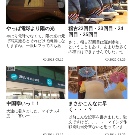
ックダウンの影響で、...
やっぱ電球より陽の光
稽古22回目・23回目・24
回目・25回目
やはり電球でなくて、陽の光の元
で写真撮るとそれだけで綺麗にな
さて、稽古22回目は遅刻参加。
りますね。一眼レフってのもある
ということもあり、あまり数多く
けど。ただ、解像度なんかはもは
の稽古はできませんでした。七段
やiPhoneが上です。ただ、やっ
の超強い先生が３人ほどいらっし
ぱ一眼レフの方が「なんとなくい
2018.05.16
2022.03.29
ゃるのですが、そのうち最も若い
い感じ」になるのは、やっぱりレ
先生に稽古後、御礼をいいに行
日記
日記
ンズとか光学系の威力なんで...
く。通常であればなにかアドバイ
スをいただけるところなのです
が、...
中国寒いっ！！
まさかこんなに早
く・・・？
大連に着きました。マイナス4
度！！寒いー-----
以前こんな記事を書きました。駄
文ですけど。。。→ マイシグ作
戦発動当分来ないと思っていまし
た。というか、来たら困るという
2014.12.16
2014.12.25