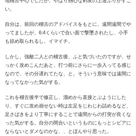
地稽古中心でしたが、やはり熱心な剣友の上達ぶりがすご
い。
自分は、前回の稽古のアドバイスをもとに、遠間遠間でや
ってましたが、6:4くらいで合い面で撃墜されたし、小手
も掠め取られるし、イマイチ。
しかし、強敵二人との稽古後、ふと気づいたのですが、せ
っかく攻めこんだあと、打つ前にさらに一歩入ってる感じ
なので、その分遅れてたな、と。そういう意味では遠間に
なってなかった気がする。
これを稽古後半で修正し、溜めから直接とぶようにした
り、すぐに攻め崩せない時は左足をじわじわ詰めるなど、
足さばきをより丁寧にすることで遠間からの打突が良くな
った気がする。自分の間合いというものにもっとシビアに
ならないとダメなのかな、、とぼんやり思った。