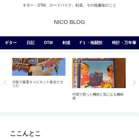
ギター・DTM、ロードバイク、剣道、その他趣味のこと
NICO BLOG
ギター
日記
DTM
剣道
F１・格闘技
時計・万年筆
日記
エ
剣道
右手引き上げ左手押しは良くなか
った件について
材
調子悪いです。。。
mo
ここんとこ