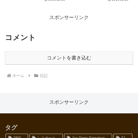
か。お店の人も、少なくとも
2015年の夏くらいか・・・とい
うニュアンスで話されてました。
私の気持ち的にはそれでも早い。
スポンサーリンク
少...
コメント
コメントを書き込む
ホーム
日記
スポンサーリンク
タグ