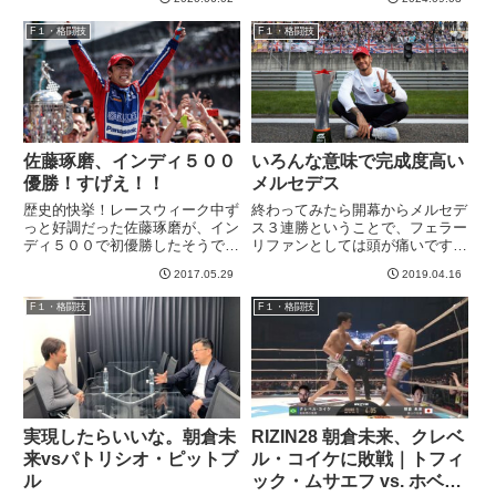
週間のうちに発表する、とのこと
素晴らしい試合でした。ボクシン
です。12月までに15レースって
グ強者の強者っぷりを見せつけら
F１・格闘技
F１・格闘技
猛烈なスケジュールだなあw無観
れたというか、本当にすごい駆け
客とか、1日に２レースとか...
引き、技術、体力、精神力...
佐藤琢磨、インディ５００
いろんな意味で完成度高い
優勝！すげえ！！
メルセデス
歴史的快挙！レースウィーク中ず
終わってみたら開幕からメルセデ
っと好調だった佐藤琢磨が、イン
ス３連勝ということで、フェラー
ディ５００で初優勝したそうで
リファンとしては頭が痛いです
す！残念ながらレースは見れてな
^^;メルセデスは車だけじゃなく
2017.05.29
2019.04.16
かったので、ニュースなどで情報
てチーム戦略とかピットワークも
を漁っている状態です^^リードを
含めて、隙のない完成度が改めて
F１・格闘技
F１・格闘技
取るドライバーがなんども入れ替
証明されたように思います。ちく
わるという稀に見る接戦だった
しょう、強え。もしフェラーリ
そ...
が...
実現したらいいな。朝倉未
RIZIN28 朝倉未来、クレベ
来vsパトリシオ・ピットブ
ル・コイケに敗戦｜トフィ
ル
ック・ムサエフ vs. ホベル