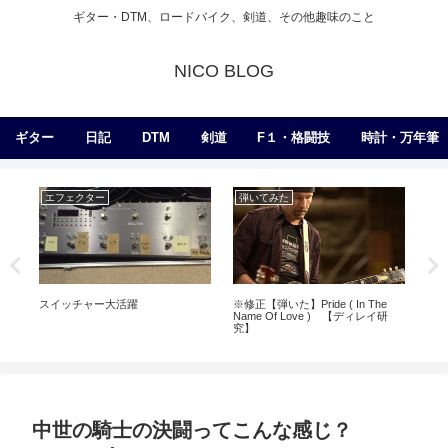
ギター・DTM、ロードバイク、剣道、その他趣味のこと
NICO BLOG
ギター
日記
DTM
剣道
F１・格闘技
時計・万年筆
エフェクター
弾いてみた
日
ギ
スイッチャー大活躍
※修正【弾いた】Pride ( In The
Name Of Love ) 【ディレイ研
究】
中世の騎士の決闘ってこんな感じ？