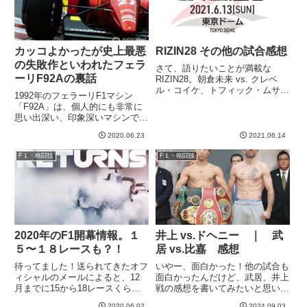
カッコよかったが史上最悪
RIZIN28 その他の試合感想
の失敗作といわれたフェラ
さて、語りたいことが満載な
ーリF92Aの裏話
RIZIN28。朝倉未来 vs. クレベ
ル・コイケ、トフィック・ムサエ
1992年のフェラーリF1マシン
フ vs. ホベルト・サトシ・ソウザ
「F92A」は、個人的にも非常に
の２大メイン試合の感想は別に書
思い出深い、印象深いマシンで
きました。ここではその他の試
す。他車と全く違うデザインがめ
合、、、とまとめてしまうにはも
2020.06.23
2021.06.14
ちゃくちゃ魅力的に見えました。
ったいないほどいい試...
サイドポンツーンがまるで戦闘機
F１・格闘技
F１・格闘技
のようで、ダブルフロアなどの革
新的デザインが採用されている...
2020年のF1開幕情報。１
井上 vs.ドヘニー ｜ 武
５〜１８レースも？！
居 vs.比嘉 感想
待ってました！送られてきたオフ
いやー、面白かった！他の試合も
ィシャルのメールによると、12
面白かったんだけど、武居、井上
月までに15から18レースくらい
戦の感想を書いてみたいと思いま
開催するようなスケジュールを数
す。武居 vs. 比嘉熱戦でしたね。
2020.06.02
2024.09.03