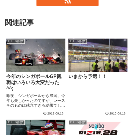
関連記事
F１・格闘技
F１・格闘技
今年のシンガポールGP観
いまから予選！！
戦はいろいろ大変だった
-----
^^;
昨夜、シンガポールから帰国。今
年も楽しかったのですが、レース
そのものは残念すぎる結果でした
（泣）そもそも始まる１５分くら
2017.09.19
2015.09.19
い前から雨が降り始め、びしょ濡
れですwww 夕方もグッズ買って
F１・格闘技
F１・格闘技
る時も豪雨で1時間くらい売店か
ら動けませんでしたw波乱の予...