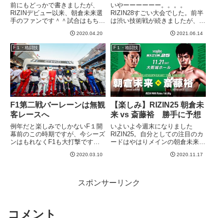
ト・サトシ・ソウザ戦感想
前にもどっかで書きましたが、
いやーーーーーー。。。。
RIZINデビュー以来、朝倉未来選
RIZIN28すごい大会でした。前半
手のファンです＾＾試合はもちろ
は渋い技術戦が続きましたが、後
んYoutubeもちょいちょい見てま
半にかけて超弩級の試合が続きま
2020.04.20
2021.06.14
す＾＾４月の試合はキャンセルに
した。面白かった。悲喜こもごも
なってしまって残念でした。そん
で複雑ですが面白かった。圧倒的
F１・格闘技
F１・格闘技
な中、RIZINの社長が、夏にメガ
に濃い大会でしたが、その中でも
イベントできたらい...
濃厚だったメイン２試合のレビ
ュ...
F1第二戦バーレーンは無観
【楽しみ】RIZIN25 朝倉未
客レースへ
来 vs 斎藤裕 勝手に予想
例年だと楽しみでしかないF１開
いよいよ今週末になりました
幕前のこの時期ですが、今シーズ
RIZIN25。自分としての注目のカ
ンはもれなくF1も大打撃です
ードはやはりメインの朝倉未来
ね。。第二戦バーレーンは無観客
vs. 齊藤裕。あとは扇久保 vs. 瀧
2020.03.10
2020.11.17
レースになることが決定されたよ
澤ですね。RIZINの煽りVはいつ
うです。フェラーリのホームであ
もかっこいいなあ。もっとも今回
るイタリアで感染拡大ということ
の対決が宗教戦争、、、って印象
で、そもそもフェラーリ（もちろ
は全然ないけど...
スポンサーリンク
ん...
コメント