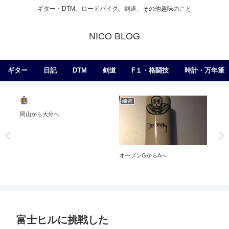
ギター・DTM、ロードバイク、剣道、その他趣味のこと
NICO BLOG
ギター
日記
DTM
剣道
F１・格闘技
時計・万年筆
日記
DAW・作曲・ミックス
練
もらったおまけ②
SSL BiG SiX登場！
最
富士ヒルに挑戦した