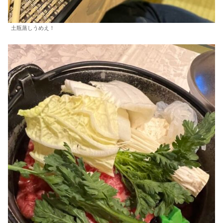
土瓶蒸しうめえ！