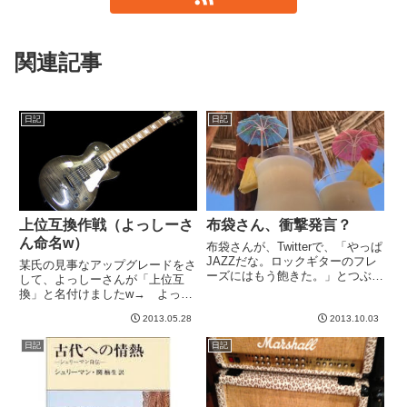
関連記事
日記
日記
上位互換作戦（よっしーさ
布袋さん、衝撃発言？
ん命名w）
布袋さんが、Twitterで、「やっぱ
JAZZだな。ロックギターのフレ
某氏の見事なアップグレードをさ
ーズにはもう飽きた。」とつぶや
して、よっしーさんが「上位互
いたそうです。→ 元記事私自身
換」と名付けましたw→ よっし
は布袋さんのファンってわけでは
ーさんの上位互換の記事（よっし
ないし、なんとなく発言の意図は
2013.05.28
2013.10.03
ーさんのブログをいまさら私など
わかる（つもり）ので、どっちか
がリンクする必要はないと思いま
日記
日記
というと前向きにとら...
すが^^;)いやあ～、、、秀逸なネ
ーミングですねw実はこの上位...