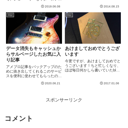
歪んでる音で弾いていました。ま
るらしい。どんな曲なんでしょう
あ大分適当に弾くようになったり
2019.06.08
2014.08.15
ね。ジョーがギター弾くからには
忘れてるところがあるので、これ
ちょっとブルージーなロックだっ
日記
日記
を機にタブとか見直したり、原
たりするのでしょうか＾＾もう発
曲...
売されてるっぽいけ...
データ消失もキャッシュか
あけましておめでとうござ
らサルベージしたお気に入
います
り記事
今更ですが、あけましておめでと
うございます！ちと忙しくなり、
アメブロ記事をバックアップのた
ほぼ毎日何かしら書いていたblog
めに抜き出してくれるこのサービ
が随分間が空いてしまっているの
スを便利に使わせてもらったので
が残念。さて、、、なん
すが、完璧ではないですね。２２
と、、、・・・・・・・・・お年
2020.06.21
2017.01.06
２０記事中、インポート失敗が５
玉もらった！！！！なにやら立派
０記事。そもそもデータ抜き出し
な封筒に入っている。妻のおばあ
に失敗して消失しているのが５０
ちゃ...
記事くらいありそうです。内訳
スポンサーリンク
は...
コメント