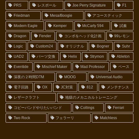
PRS
レスポール
Joe Perry Signature
F1
Friedman
Mesa/Boogie
アコースティック
Modern Eagle
Kemper
McCarty 594
試奏
Dragon
Fender
コンボをヘッド化計画
99レモン
Logic
Custom24
オリジナル
Bogner
Suhr
UAD2
パーツ交換
Helix
Strymon
Ableton
Eventide
Mischief Maker
Mad Professor
ベース
深夜の２時間DTM
MOOG
Universal Audio
電子回路
OX
JC対策
812
メンテナンス
レザークラフト
地獄のメカニカルトレーニング
コピーバンドやりたいバンド
Collings
Ferrari
Two Rock
フェラーリ
Matchless