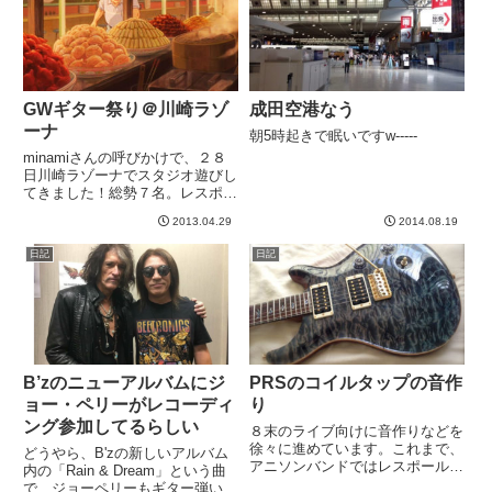
横になっちゃった。ふ...
GWギター祭り＠川崎ラゾ
成田空港なう
ーナ
朝5時起きで眠いですw-----
minamiさんの呼びかけで、２８
日川崎ラゾーナでスタジオ遊びし
てきました！総勢７名。レスポー
ル７本。PRS１本テレキャス１
2013.04.29
2014.08.19
本TAK DC１本マーティン１本で
すかね？ペダルはもう無数に。い
日記
日記
やー、もう、、、情報量多すぎ！
ごちそう山盛り！な会で...
B’zのニューアルバムにジ
PRSのコイルタップの音作
ョー・ペリーがレコーディ
り
ング参加してるらしい
８末のライブ向けに音作りなどを
徐々に進めています。これまで、
どうやら、B'zの新しいアルバム
アニソンバンドではレスポール、
内の「Rain & Dream」という曲
あるいはPRSのハムでがつっと
で、ジョーペリーもギター弾いて