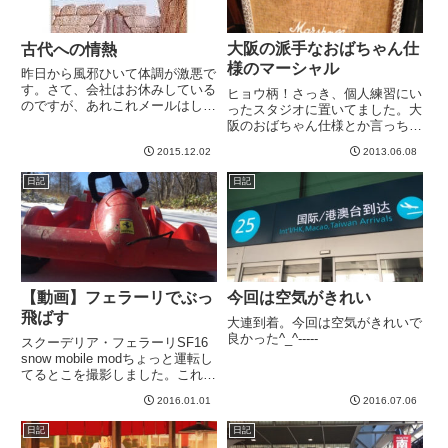
大阪の派手なおばちゃん仕
古代への情熱
様のマーシャル
昨日から風邪ひいて体調が激悪で
す。さて、会社はお休みしている
ヒョウ柄！さっき、個人練習にい
のですが、あれこれメールはしな
ったスタジオに置いてました。大
きゃということで作業していて、
阪のおばちゃん仕様とか言っちゃ
一段落したところでこれ書いてま
いましたが、これ、意外とロック
2015.12.02
2013.06.08
すw今日はおとなしくこの本でも
で嫌いじゃないな、とw ８０年
読んでるか。。。シュリーマンの
代ハードロックな雰囲気しませ
日記
日記
自伝です。何回か読んでるので
ん？ いやまあ自分では買いませ
す...
んけどね＾＾；今日は再び気合い
で...
【動画】フェラーリでぶっ
今回は空気がきれい
飛ばす
大連到着。今回は空気がきれいで
良かった^_^-----
スクーデリア・フェラーリSF16
snow mobile modちょっと運転し
てるとこを撮影しました。これが
フェラーリパイロットの景色で
2016.01.01
2016.07.06
す。どうですか、この加速
感。。。その後クラッシュした動
日記
日記
画もありますが、間違えて画面が