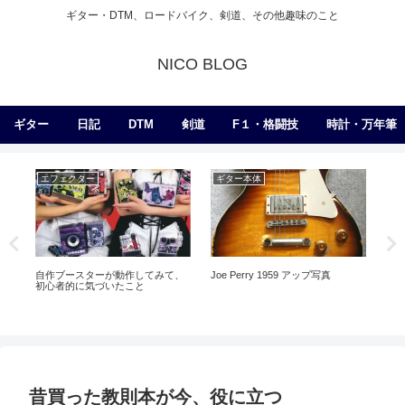
ギター・DTM、ロードバイク、剣道、その他趣味のこと
NICO BLOG
ギター
日記
DTM
剣道
F１・格闘技
時計・万年筆
エフェクター
ギター本体
練
自作ブースターが動作してみて、
Joe Perry 1959 アップ写真
乾
初心者的に気づいたこと
昔買った教則本が今、役に立つ