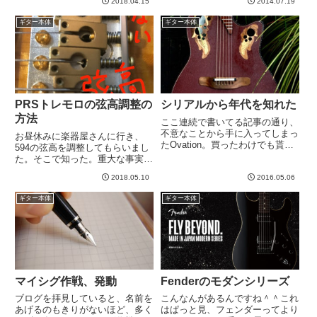
が出るかな？と思ったので、
2018.04.15
2014.07.19
も書くか、、、と書いてるうち
PRSでコイルタップして弾いて
に、なんかうまいこと導入部分に
ギター本体
ギター本体
ました。PRSはやはり弾きやす
なることに気づいた。というわけ
い...
で、、、２年ぶりにギターを買っ
て...
PRSトレモロの弦高調整の
シリアルから年代を知れた
方法
ここ連続で書いてる記事の通り、
不意なことから手に入ってしまっ
お昼休みに楽器屋さんに行き、
たOvation。買ったわけでも貰っ
594の弦高を調整してもらいまし
たわけでもなく、、、なんか「拾
た。そこで知った。重大な事実
った」「発掘した」という感覚。
を。。。いままで、トレモロタイ
「発掘」じゃないな。やっぱり
2018.05.10
2016.05.06
プは、上の方に「いじらない」と
「拾った」感ですね、近いのは。
書いてある６つのネジによって、
ギター本体
ギター本体
今ひとつ詳細不明なのですが...
ブリッジの高さを調整しないとダ
メなのだと思ってました。ところ
が...
マイシグ作戦、発動
Fenderのモダンシリーズ
ブログを拝見していると、名前を
こんなんがあるんですね＾＾これ
あげるのもきりがないほど、多く
はぱっと見、フェンダーってより