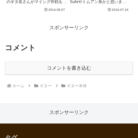
のギタ友さんがマイシグ作戦を過
Suhrやトムアン系かと思いき
去に成功させております。マイシ
や、ちゃんと（？）Fenderなん
2014.06.07
2019.07.24
グとは、My Signature、、、つま
ですね。これでストラトっていわ
りオーダーして好きなように作ろ
れてもおお？！って感じですけ
うぜ、ってことですね。ところで
ど、シェイプがストラトなのか。
マイシグってよっし...
ハムだし全然違うギターに見え...
スポンサーリンク
コメント
コメントを書き込む
ホーム
ギター
ギター本体
スポンサーリンク
タグ