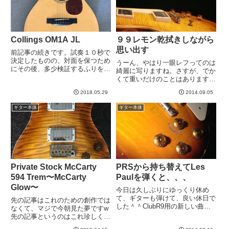
送...
思う...
Collings OM1A JL
９９レモン乾拭きしながら
思い出す
前記事の続きです。試奏１０秒で
決定したものの、対面を保つため
うーん、やはり一眼レフってのは
にその後、多少検証するふりをし
綺麗に写りますね。さすが、でか
た上で購入したギターは、
くて重いだけのことはありますね
CollingsのOM1A JLというモデル
＾＾これからなるべく一眼レフで
でした。以前の記事「最近聴いた
2018.05.29
2014.09.05
ブログの写真撮ろうかな。。。ま
凄いギタリスト」でとりあげたジ
あ、面倒なのですぐに挫折しそう
ギター本体
ギター本体
ュリアン・ラージ（レイ...
ですが、可能な限りやってみま
す。この写真、よく見ると、テー
ル...
Private Stock McCarty
PRSから持ち替えてLes
594 Trem〜McCarty
Paulを弾くと、、、
Glow〜
今日は久しぶりにゆっくり休め
て、ギターも弾けて、良い休日で
先の記事はこれのための創作では
した＾＾ClubR9用の新しい曲を
なくて、マジで今朝見た夢ですw
練習してたのですが、原曲を聴く
先の記事というのはこれ珍しく細
限り、シングルコイルの方が感じ
部まで覚えてたので、ブログにで