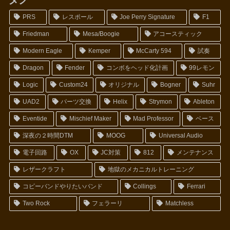
PRS
レスポール
Joe Perry Signature
F1
Friedman
Mesa/Boogie
アコースティック
Modern Eagle
Kemper
McCarty 594
試奏
Dragon
Fender
コンボをヘッド化計画
99レモン
Logic
Custom24
オリジナル
Bogner
Suhr
UAD2
パーツ交換
Helix
Strymon
Ableton
Eventide
Mischief Maker
Mad Professor
ベース
深夜の２時間DTM
MOOG
Universal Audio
電子回路
OX
JC対策
812
メンテナンス
レザークラフト
地獄のメカニカルトレーニング
コピーバンドやりたいバンド
Collings
Ferrari
Two Rock
フェラーリ
Matchless