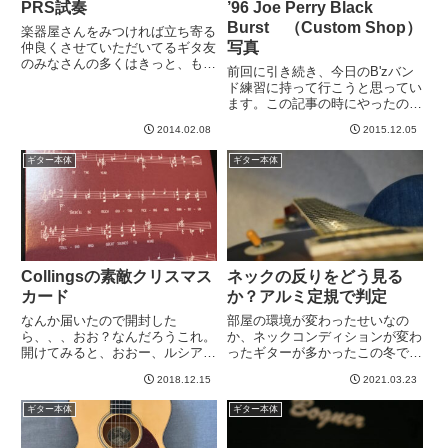
PRS試奏
’96 Joe Perry Black
Burst （Custom Shop）
楽器屋さんをみつければ立ち寄る
写真
仲良くさせていただいてるギタ友
のみなさんの多くはきっと、もう
前回に引き続き、今日のB'zバン
本能というか、習性になってるか
ド練習に持って行こうと思ってい
と思いますwというわけで、仕事
ます。この記事の時にやったので
の打ち合わせ終了後、近くに大手
すが、→ PRS美しいの記事腐
楽器店があったのでのぞきにいき
2014.02.08
2015.12.05
って壊れそうなウッドデッキを背
ました。次の予定まで時間があ
景に撮影するとなんとなく様子が
っ...
ギター本体
ギター本体
いいということに味をしめて、黒
ペリーで撮影。黒すぎるか。い...
Collingsの素敵クリスマス
ネックの反りをどう見る
カード
か？アルミ定規で判定
なんか届いたので開封した
部屋の環境が変わったせいなの
ら、、、おお？なんだろうこれ。
か、ネックコンディションが変わ
開けてみると、おおー、ルシアー
ったギターが多かったこの冬で
他Collings社の方々の直筆サイン
す。これまでもなかったわけでは
2018.12.15
2021.03.23
でしょうか？これはなんかほっこ
ないのですが、はっきり「コンデ
りしますね。きっと相当な枚数あ
ィション悪化した」と感じるほど
ギター本体
ギター本体
るだろうから大変だったと思う
ではないことが多かったです。自
し、しかもわざわざ海外から発
分が鈍感なだけというのもあると