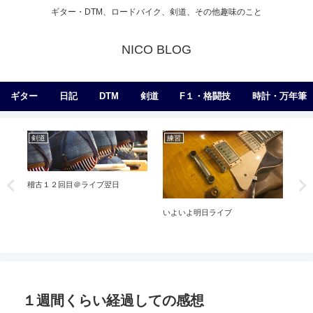
ギター・DTM、ロードバイク、剣道、その他趣味のこと
NICO BLOG
ギター
日記
DTM
剣道
F１・格闘技
時計・万年筆
剣道
練習
エ
っ
稽古１２回目＠ライブ翌日
いよいよ明日ライブ
G2
１週間くらい経過しての感想