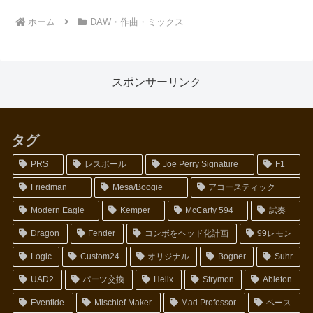
ホーム
DAW・作曲・ミックス
スポンサーリンク
タグ
PRS
レスポール
Joe Perry Signature
F1
Friedman
Mesa/Boogie
アコースティック
Modern Eagle
Kemper
McCarty 594
試奏
Dragon
Fender
コンボをヘッド化計画
99レモン
Logic
Custom24
オリジナル
Bogner
Suhr
UAD2
パーツ交換
Helix
Strymon
Ableton
Eventide
Mischief Maker
Mad Professor
ベース