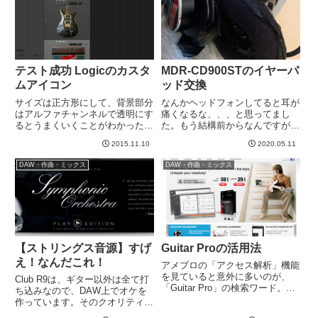
い。。。不幸中の幸いか。でも...
テスト成功 Logicのカスタ
MDR-CD900STのイヤーパ
ムアイコン
ッド交換
サイズは正方形にして、背景部分
なんかヘッドフォンしてると耳が
はアルファチャンネルで透明にす
痛くなるな、、、と思ってまし
るとうまくいくことがわかった。
た。もう結構前からなんですが。
ただ、妙にテカってしまってデフ
ふとみたら、、、なんだ？破れて
2015.11.10
2020.05.11
ォルトのイラスト系アイコンと並
る？？パッドが完全にへたり、中
ぶと若干生々しくて気持ち悪い
のスピーカーユニットが耳に当た
DAW・作曲・ミックス
DAW・作曲・ミックス
か・・・？写真の撮り方からやり
りそうになってます。。。こりゃ
直さないとダメかも。なるべくの
あ耳が痛くなるはずだよ。。。た
ぺ...
し...
【ストリングス音源】すげ
Guitar Proの活用法
え！なんだこれ！
アメブロの「アクセス解析」機能
を見ていると意外に多いのが、
Club R9は、ギター以外は全て打
「Guitar Pro」の検索ワード。と
ち込みなので、DAW上でオケを
いうわけでちょっと使い方を紹介
作っています。そのクオリティを
してみようと思います。→ 公式
左右するのは、個人的には最重要