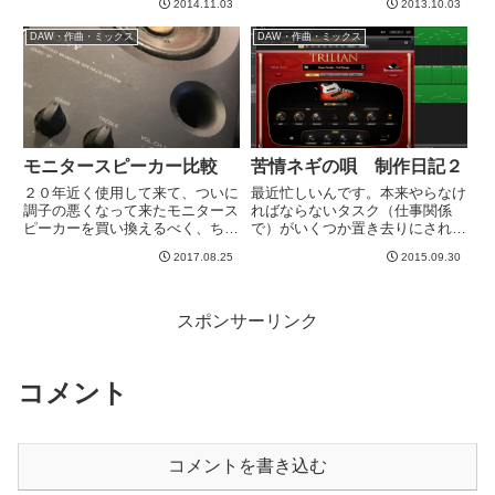
サイト（英語版）$59かかりま
2014.11.03
2013.10.03
なのがドラム。次にベースかな
す。が、その価値はあると思いま
あ、と思っています。この２つが
DAW・作曲・ミックス
DAW・作曲・ミックス
す。非常に重宝していま...
良い音がする音源をもってると、
いろんな事がごまかせる、そ...
モニタースピーカー比較
苦情ネギの唄 制作日記２
２０年近く使用して来て、ついに
最近忙しいんです。本来やらなけ
調子の悪くなって来たモニタース
ればならないタスク（仕事関係
ピーカーを買い換えるべく、ちょ
で）がいくつか置き去りにされて
いちょい調べておりました。これ
いる上に、今週末はライブです。
2017.08.25
2015.09.30
が長年使っていた、SONY の
そんな中、九条ネギの唄なんか作
SMS-1Pというスピーカー。まと
ってていいのか、、、と。どうも
もなスピーカーとしては初のもの
ライブ直前になると他のことをや
で、ずっと使っておりました...
りたくなる悪癖がありますwさ
スポンサーリンク
て、...
コメント
コメントを書き込む