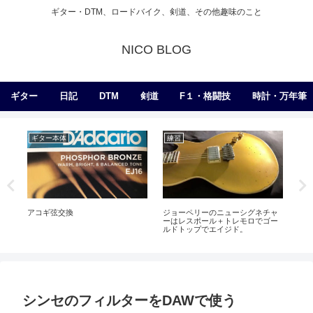
ギター・DTM、ロードバイク、剣道、その他趣味のこと
NICO BLOG
ギター
日記
DTM
剣道
F１・格闘技
時計・万年筆
ギター本体
練習
練
アコギ弦交換
ジョーペリーのニューシグネチャ
運
ーはレスポール＋トレモロでゴー
ルドトップでエイジド。
シンセのフィルターをDAWで使う