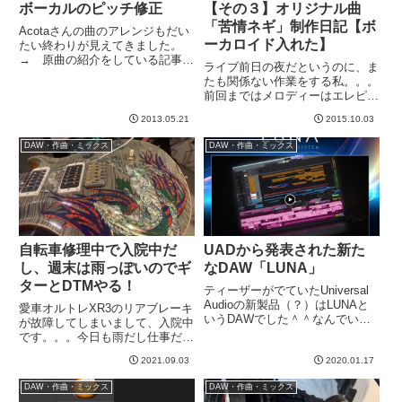
ボーカルのピッチ修正
【その３】オリジナル曲
「苦情ネギ」制作日記【ボ
Acotaさんの曲のアレンジもだい
ーカロイド入れた】
たい終わりが見えてきました。
→ 原曲の紹介をしている記事ソ
ライブ前日の夜だというのに、ま
ロはピアノにしたのですが、それ
たも関係ない作業をする私。。。
にあわせて後半ギターソロをちょ
前回まではメロディーはエレピで
っとだけ入れたらいいかもなー
入れてましたが、感じを掴むため
ー、、、と思ってるのと、シンセ
2013.05.21
2015.10.03
に歌を入れます。ボーカロイドで
でキラキラした音を足したい気
す。初音ミクですね。。。以前
が...
DAW・作曲・ミックス
DAW・作曲・ミックス
は、Windowsの仮想環境を立ち上
げて、メロディのMIDIを...
自転車修理中で入院中だ
UADから発表された新た
し、週末は雨っぽいのでギ
なDAW「LUNA」
ターとDTMやる！
ティーザーがでていたUniversal
Audioの新製品（？）はLUNAと
愛車オルトレXR3のリアブレーキ
いうDAWでした＾＾なんでいま
が故障してしまいまして、入院中
さらDAWなんていう成熟してい
です。。。今日も雨だし仕事だし
てかつ機能が多いため開発も大変
乗れないのですが、バイクがない
でかつあんまり儲かりそうもない
2021.09.03
2020.01.17
というだけでなんか寂しい。。。
プロダクトを作るんだろう、、、
明日から週末ですがどうも雨のよ
DAW・作曲・ミックス
DAW・作曲・ミックス
と正直思いまし...
うですね。多分バイクには乗れな