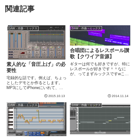
関連記事
DAW・作曲・ミックス
DAW・作曲・ミックス
合唱団によるレスポール讃
歌【クワイア音源】
素人的な「音圧上げ」の必
ギターは何でも好きですが、特に
レスポールが好きです＾＾なに
要性
が、ってまずルックスですwこれ
宅録的な話です。例えば、ちょっ
は揺るぎなくレスポールが一番好
としたデモとか作るとします。
きです。音色ももちろん好きです
MP3にしてiPhoneにいれて、通
けど、音色はその曲によって何が
勤中に聞いたりします。だんだん
最高にマッチするかは違いますよ
2015.10.13
2014.11.14
音数が多くなって賑やかになって
ね。なので、レスポールの音が一
きます。それと反比例して、
番...
DAW・作曲・ミックス
DAW・作曲・ミックス
iPhoneでの音量がどんどん下が
っていく。例えば、B'zを...