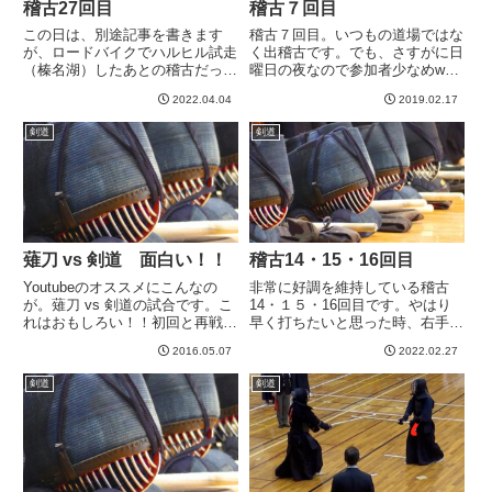
稽古27回目
稽古７回目
この日は、別途記事を書きます
稽古７回目。いつもの道場ではな
が、ロードバイクでハルヒル試走
く出稽古です。でも、さすがに日
（榛名湖）したあとの稽古だった
曜日の夜なので参加者少なめwま
ので、疲れた。。。稽古後、超強
あ、次の日、仕事ですからね。普
2022.04.04
2019.02.17
C先生に、打ちにいく際の心掛け
通に日曜日の夜に疲れるのは避け
というかどんなところを気をつけ
たいところではあるけど、まあ正
剣道
剣道
てらっしゃるんですか？と質問し
直あんまりその辺はかんがえてま
たところ、あまりこれ話したくな
せんでした^^;とある先生との...
い...
薙刀 vs 剣道 面白い！！
稽古14・15・16回目
Youtubeのオススメにこんなの
非常に好調を維持している稽古
が。薙刀 vs 剣道の試合です。こ
14・１５・16回目です。やはり
れはおもしろい！！初回と再戦の
早く打ちたいと思った時、右手で
２つあるのですが、お時間あれば
引き上げやすいようです。この注
2016.05.07
2022.02.27
ぜひ両方見ていただくと面白いと
意はしばらくされてなかったので
思います。まずは初戦から。薙刀
すが、最近、ちょいちょい注意を
剣道
剣道
は竹刀（？）が長いだけでなく、
受けるということは、またすこし
スネを打てるのが大きな...
戻ってきしまっているのでしょ
う...