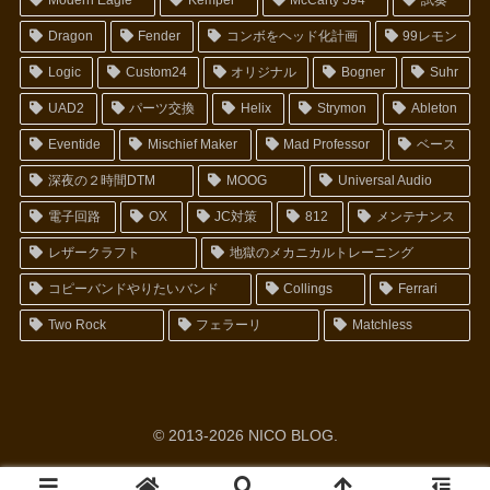
Dragon
Fender
コンボをヘッド化計画
99レモン
Logic
Custom24
オリジナル
Bogner
Suhr
UAD2
パーツ交換
Helix
Strymon
Ableton
Eventide
Mischief Maker
Mad Professor
ベース
深夜の２時間DTM
MOOG
Universal Audio
電子回路
OX
JC対策
812
メンテナンス
レザークラフト
地獄のメカニカルトレーニング
コピーバンドやりたいバンド
Collings
Ferrari
Two Rock
フェラーリ
Matchless
© 2013-2026 NICO BLOG.