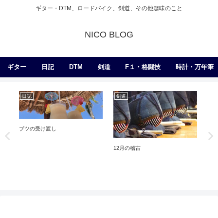
ギター・DTM、ロードバイク、剣道、その他趣味のこと
NICO BLOG
ギター
日記
DTM
剣道
F１・格闘技
時計・万年筆
日記
剣道
練
ブツの受け渡し
12月の稽古
PR