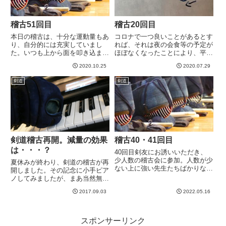
稽古51回目
稽古20回目
本日の稽古は、十分な運動量もあ
コロナで一つ良いことがあるとす
り、自分的には充実していまし
れば、それは夜の会食等の予定が
た。いつも上から面を叩き込まれ
ほぼなくなったことにより、平日
る物凄い強い先生相手に、何本か
の剣道稽古に行きやすくなったこ
2020.10.25
2020.07.29
相面でいいところをとれたと思い
と。うまくすれば明日も行けそう
ます。多分一回の稽古で４回打て
です＾＾さて、稽古20回目。今
剣道
剣道
たのは新記録な気がします。いい
日は先生の方が多いという贅沢環
感じに打てる時は、足が低く遠く
境でした。８段の先生が２名も
出...
い...
剣道稽古再開。減量の効果
稽古40・41回目
は・・・？
40回目剣友にお誘いいただき、
少人数の稽古会に参加。人数が少
夏休みが終わり、剣道の稽古が再
ない上に強い先生たちばかりなの
開しました。その記念に小手ピア
でちょっと緊張。。。そして、湿
ノしてみましたが、まあ当然無理
気があってかなり暑かったので息
ですな。小手ならではの奏法とか
苦しく、すぐばてたw左足が沈み
2017.09.03
2022.05.16
もないですね、これは。さて、稽
込むクセがどこで発生しているの
古再開は楽しみにしていました。
かだんだんはっきりしてきまし
はたして減量効果がどれほどある
た...
か・・・？今日時点で−１２kg...
スポンサーリンク