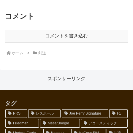
コメント
コメントを書き込む
ホーム
剣道
スポンサーリンク
タグ
PRS
レスポール
Joe Perry Signature
F1
Friedman
Mesa/Boogie
アコースティック
Modern Eagle
Kemper
McCarty 594
試奏