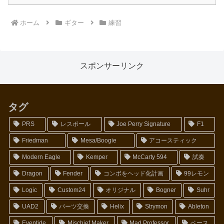
ホーム
ギター
練習
スポンサーリンク
タグ
PRS
レスポール
Joe Perry Signature
F1
Friedman
Mesa/Boogie
アコースティック
Modern Eagle
Kemper
McCarty 594
試奏
Dragon
Fender
コンボをヘッド化計画
99レモン
Logic
Custom24
オリジナル
Bogner
Suhr
UAD2
パーツ交換
Helix
Strymon
Ableton
Eventide
Mischief Maker
Mad Professor
ベース