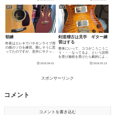
の４年間で獲得した気がしていま
ちょっとやりました。例のPC上
す^^第一ギター期との決定的な違
練習
練習
のフリードマンとTS-808の...
いは、地道な運指練習です。第一
ギター期は、好きな曲、弾け...
朝練
剣道稽古は見学 ギター練
習はする
昨夜はエレキでパチモンライブ用
の曲のソロを練習。難しそうに思
整体にいって、ココがこうこうこ
ってたのですが、意外にサクッと
う・・・なってるよ、という説明
できた。３０分くらいでできて、
を受け施術を受けたら劇的によく
あとは繰り返して弾き慣れれば無
なったマイ腰。高校の部活で一回
問題っぽい。そして今朝は、朝練
2016.06.01
2018.05.13
痛めてから通ってる流派（？）の
を。マーティンの弦をいちいち緩
最寄りの医院なんですが、２年前
めてはチューニング。その儀式
くらいにも痛くなって行った記憶
す...
があります。受付でそう言った
スポンサーリンク
ら...
コメント
コメントを書き込む