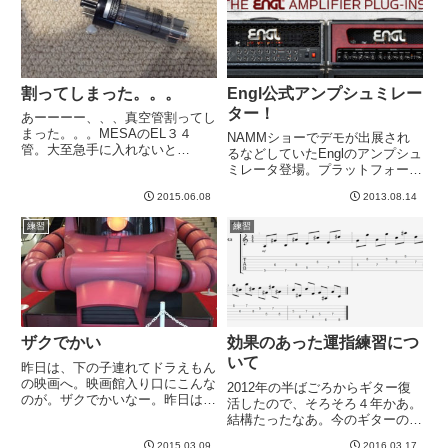
メンバーのブログはこちら。リ
たいところです＾＾-----
ー...
割ってしまった。。。
Engl公式アンプシュミレー
ター！
あーーーー、、、真空管割ってし
まった。。。MESAのEL３４
NAMMショーでデモが出展され
管。大至急手に入れないと
るなどしていたEnglのアンプシュ
HeartBreakerの動作確認ができな
ミレータ登場。プラットフォーム
いではないか。。。やれや
はUAD２ですが、オーディオイ
れ。。。 -----
2015.06.08
2013.08.14
ンターフェースがApolloならば、
ニアゼロレイテンシーでいける！
練習
練習
って言ってますね。→ デモの音
源、ビデオを見る限り...
ザクでかい
効果のあった運指練習につ
いて
昨日は、下の子連れてドラえもん
の映画へ。映画館入り口にこんな
2012年の半ばごろからギター復
のが。ザクでかいなー。昨日は朝
活したので、そろそろ４年かあ。
から１日外出デーでいろいろ疲れ
結構たったなあ。今のギターの実
きって、珍しくギター練習をほと
力を10とすると、６から７をこ
んどしない日でした＾＾とはいえ
2015.03.09
2016.03.17