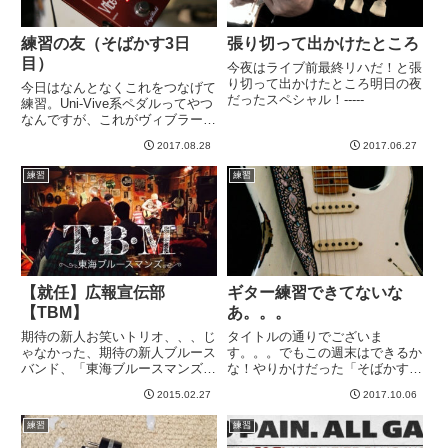
練習の友（そばかす3日
張り切って出かけたところ
目）
今夜はライブ前最終リハだ！と張
り切って出かけたところ明日の夜
今日はなんとなくこれをつなげて
だったスペシャル！-----
練習。Uni-Vive系ペダルってやつ
なんですが、これがヴィブラート
と、コーラスモードが切り替えら
2017.08.28
2017.06.27
れるのでコーラスモードで使用。
薄くかけたのでコーラス感はほぼ
練習
練習
ないのですが、このペダルかませ
ると、全体的に角が取れ...
【就任】広報宣伝部
ギター練習できてないな
【TBM】
あ。。。
期待の新人お笑いトリオ、、、じ
タイトルの通りでございま
ゃなかった、期待の新人ブルース
す。。。でもこの週末はできるか
バンド、「東海ブルースマンズ」
な！やりかけだった「そばかす」
の広報宣伝の責任者に知らないう
も練習しないと忘れるだろう。腱
2015.02.27
2017.10.06
ちになっているようなので、こう
鞘炎なるほど練習したのだから、
なったからには、ばりばりと職務
ある程度完成したと言えるところ
練習
練習
を果たしていきたいと思います。
までもっていって、動画アップし