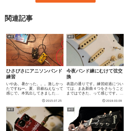
関連記事
練習
練習
ひさびさにアニソンバンド
今夜バンド練にむけて弦交
練習
換
いやあ、暑かった。。。激しかっ
表題の通りです。練習経過につい
たですねー。夏、容赦ねえなって
ては、まあ新曲４つをさらうこと
感じで。本気出してきました
まではできた、って感じです。聴
ね。。。今日は５月下旬のライブ
くのも弾くのもまだ全然足りない
2015.07.25
2019.03.09
以来のアニソンバンドの練習 in
感じです^^;自宅音量では音色作
池袋でした。これまで所属した中
りもイマイチよくわからんところ
練習
練習
で、疑いなく最大音量を叩き出す
もあるので、今日練習時にいろい
ドラマー「兄貴」がちょっと半
ろ確かめたいと思います。BE...
年...