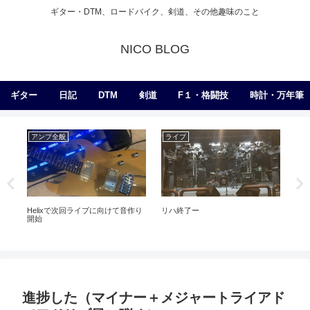
ギター・DTM、ロードバイク、剣道、その他趣味のこと
NICO BLOG
ギター
日記
DTM
剣道
F１・格闘技
時計・万年筆
アンプ全般
ライブ
D
Helixで次回ライブに向けて音作り
リハ終了ー
【完
開始
歌
進捗した（マイナー＋メジャートライアド