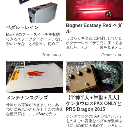
る...
Bogner Ecstasy Red ペダ
ペダルトレイン
ル
Mark Vのフットスイッチを収納
しばらくギタ友にお貸ししていた
できるエフェクターケース。なに
ボグナーレッドが手元に戻ってき
がいいかな、と検討中。初めての
ました。ふと、、、裏を見ると電
エフェクターボードを組んでみて
池を入れる蓋が目に入って、なん
知ったのですが、次のような点は
2013.06.21
2015.12.10
となく外してみました。写真わか
盲点だった。・電源ケーブルやパ
りにくいですが、マイナスのネジ
ッチケーブルの取り回しに意外に
エフェクター
エフェクター
で、ギターのピックで回せます。
スペースが必要新しく作る場...
スタジオとかで交換するとなる
と...
メンテナンスグッズ
【半神半人＋神獣＋凡人】
ケンタウロスFAX ONLYと
外国から荷物が届きました。あ、
PRS Dragon 2015
ついにあれがきたかも！この地味
な部品群は、、、eBayで売って
ケンタウロスのFAX ONLYという
いたEP-3メンテナンスキットで
ものすごい貴重なペダルが数年ぶ
す。替えのテープとか。テープの
りに目の前にあるので、いろいろ
切れ目に使うスプライシングテー