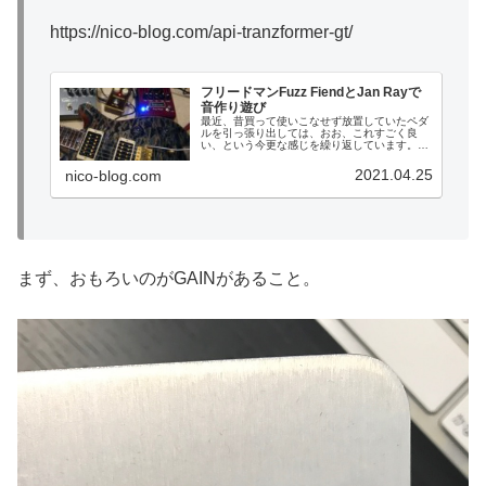
https://nico-blog.com/api-tranzformer-gt/
フリードマンFuzz FiendとJan Rayで
音作り遊び
最近、昔買って使いこなせず放置していたペダ
ルを引っ張り出しては、おお、これすごく良
い、という今更な感じを繰り返しています。フ
リードマンのファズ、Fuzz Fiendもそうです。
もともとファズがあんまり使いこなせないし、
2021.04.25
nico-blog.com
そんなに好きってわけで...
まず、おもろいのがGAINがあること。