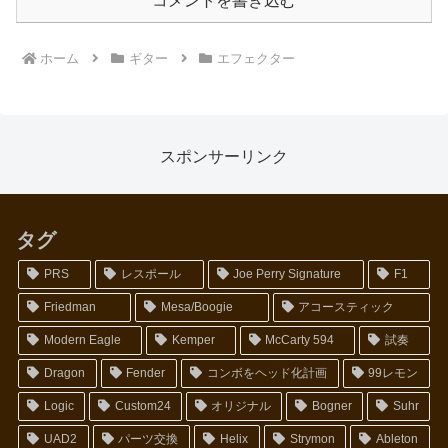
コメントを書き込む
ホーム
ギター
エフェクター
スポンサーリンク
タグ
PRS
レスポール
Joe Perry Signature
F1
Friedman
Mesa/Boogie
アコースティック
Modern Eagle
Kemper
McCarty 594
試奏
Dragon
Fender
コンボをヘッド化計画
99レモン
Logic
Custom24
オリジナル
Bogner
Suhr
UAD2
パーツ交換
Helix
Strymon
Ableton