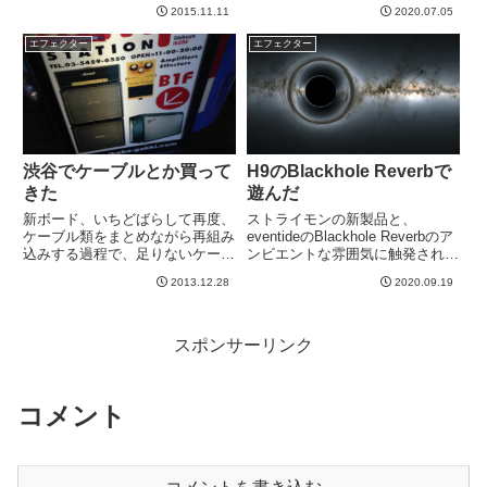
試しておきたいなとおもっていま
プとか。テープを押さえつけるテ
2015.11.11
2020.07.05
す。さて、ケンタといえば、デジ
ンションスプリング wit...
マのこの動画が音の違いもわかり
エフェクター
エフェクター
やすく、すごく参考になるなあと
思っています。この中で、...
渋谷でケーブルとか買って
H9のBlackhole Reverbで
きた
遊んだ
新ボード、いちどばらして再度、
ストライモンの新製品と、
ケーブル類をまとめながら再組み
eventideのBlackhole Reverbのア
込みする過程で、足りないケーブ
ンビエントな雰囲気に触発され
ル等を買いにいきました。なんか
て、ちょっとああいう感じで遊ん
2013.12.28
2020.09.19
いろんなモノが入荷されているよ
でみたくなりました。というわけ
うで、箱だらけでした。写真はな
で、H9のBlackholeアルゴリズム
いですが、FriedmanのPink Taco
で試してみました。めちゃくちゃ
がいっぱい置い...
ロン...
スポンサーリンク
コメント