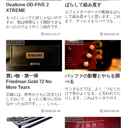
Ovaltone OD-FIVE 2
ばらして組み直す
XTREME
エフェクターボードの配線をばら
して組み直そうと思います。これ
もったいぶってた訳じゃないので
まで、ディレイもリバーブも、全
すが、朝は時間なくて開封できな
部直列につないでいました。
かったのでようやくご紹介です。
Mark Vでは割ときれいにかかっ
JC対策にいいのでは！！！と期
ていたのですが、今日、エクスタ
2013.10.17
2014.04.19
待して購入したのがこれ。
シーで試したらまあひどい。リバ
OvaltoneというブランドのOD-
エフェクター
エフェクター
ーブとか濁っちゃって、聞くに
FIVE 2 Xtremeというペダルで
た...
す。→公式サイトこ...
買い物・第一弾
バッファの影響とやらを調
Friedman Gold 72 No
べる
More Tears
ケンタなどでは、よく「つなぐだ
けで音がよくなる」と言われてた
正確には、昨年のうちに注文だけ
りします。これはケンタウロスに
しておいて、まったく取りに行か
搭載されているバッファが優秀だ
なかったものです。。。じゃん。
ということのようです。バッファ
フリードマンのワウペダルでし
とは、ギターのハイ・インピーダ
2019.03.19
2015.03.03
た。もともと、ワウ動作時にLED
ンスな入力信号をロー・インピー
が付いてくれるワウが欲しかった
エフェクター
エフェクター
ダンスに変換する部品です。こ
のです。そんなのいっぱいあるわ
の...
けですが、フリードマンから出