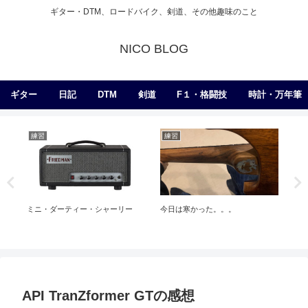
ギター・DTM、ロードバイク、剣道、その他趣味のこと
NICO BLOG
ギター
日記
DTM
剣道
F１・格闘技
時計・万年筆
練習
練習
ギ
ミニ・ダーティー・シャーリー
今日は寒かった。。。
Bar
API TranZformer GTの感想