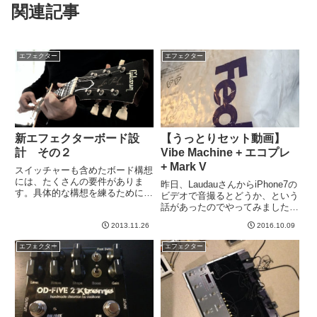
関連記事
エフェクター
エフェクター
新エフェクターボード設
【うっとりセット動画】
計 その２
Vibe Machine + エコプレ
+ Mark V
スイッチャーも含めたボード構想
には、たくさんの要件がありま
昨日、LaudauさんからiPhone7の
す。具体的な構想を練るために、
ビデオで音撮るとどうか、という
書いていこうと思います。そもそ
話があったのでやってみました。
もループはいくつ必要なんだっ
その前に、昨日ゲットしたニュー
け？ということで考えてみると、
2013.11.26
2016.10.09
ギアを。SESSIONで試して以
【Mark V使用時】計：５ループ
来、ずっとモヤモヤしておりまし
エフェクター
エフェクター
コンプノイズリダクションコー
たが、思い切って購入。Dry Bell
ラ...
はクロア...