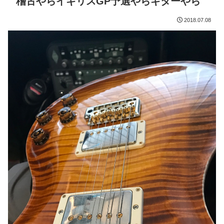
稽古やらイギリスGP予選やらギターやら
2018.07.08