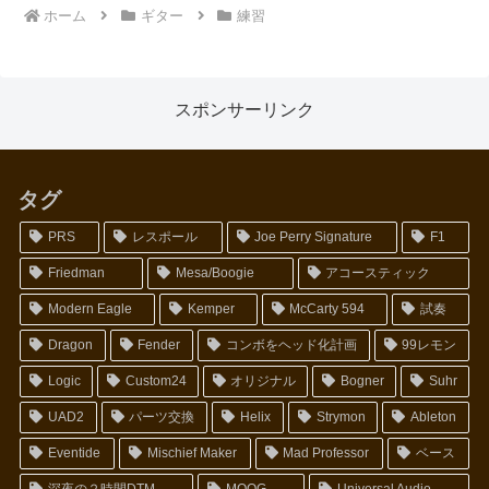
ホーム
ギター
練習
スポンサーリンク
タグ
PRS
レスポール
Joe Perry Signature
F1
Friedman
Mesa/Boogie
アコースティック
Modern Eagle
Kemper
McCarty 594
試奏
Dragon
Fender
コンボをヘッド化計画
99レモン
Logic
Custom24
オリジナル
Bogner
Suhr
UAD2
パーツ交換
Helix
Strymon
Ableton
Eventide
Mischief Maker
Mad Professor
ベース