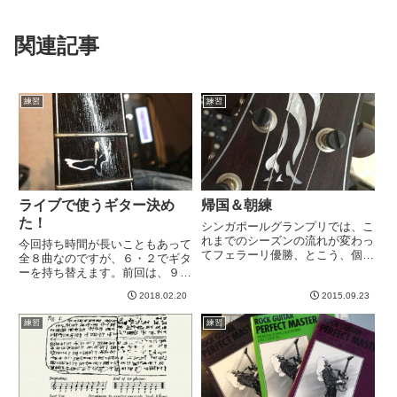
関連記事
練習
練習
ライブで使うギター決め
帰国＆朝練
た！
シンガポールグランプリでは、こ
れまでのシーズンの流れが変わっ
今回持ち時間が長いこともあって
てフェラーリ優勝、とこう、個人
全８曲なのですが、６・２でギタ
的には大満足な結果に終わって良
ーを持ち替えます。前回は、９９
かったです＾＾ミュージックイベ
レモンをメインに、最後の二曲を
ントも、ファレル、マルーン5、
2018.02.20
2015.09.23
モカ。今回は、JPをメインに最
ボン・ジョビがヘッドライナー
後の二曲をモカの構成で行こうか
練習
練習
で、全部見たかったのですが、ボ
と。・・・まあ、あんま変わらん
ン...
ですねwながらくサボってたの
で...