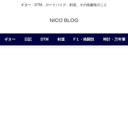
ギター・DTM、ロードバイク、剣道、その他趣味のこと
NICO BLOG
ギター
日記
DTM
剣道
F１・格闘技
時計・万年筆