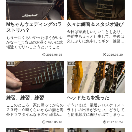
なっ...
Mちゃんウェディングのラ
久々に練習＆スタジオ遊び
ストリハ？
今日は家族もいないこともあり、
午前中ちょっと仕事して、午後は
もう一回くらいやったほうがいい
久しぶりに集中してギター練習で
かなー^_^;当日のお昼くらいに式
きました^^練習の友はモカたん。
場近くでリハしようということ
アンプはKemperで、BE-100のプ
に。自分も相当練習不足で忘れて
ロファイル（自分のではない）を
2016.06.25
2016.08.20
るので、直前週はしっかり練習し
使ってみました。ちなみに剣道は
たいと思います。特にギター弾く
練習
練習
夏休みになっていて...
曲が、オクターブ奏法のソロがあ
って意外に難しくてしっかり練...
練習、練習、練習
ヘッドたちを撮った
ここのところ、家に帰ってからの
そういえば、最近シロスケ（スト
２３時～０時くらいからの妻と海
ラト）の出番が少ない。どうして
外ドラマタイムなるのが日課みた
も使用頻度に偏りが出てしまうの
いなもんなのですが、この時間は
が辛い。自分で思うにギターの理
2016.05.10
2017.06.24
同時にTVみながらギターを反復
想本数は3本くらいだと思うので
練習する時間でもあります。最近
すが、気づいたら増えつつある。
練習
練習