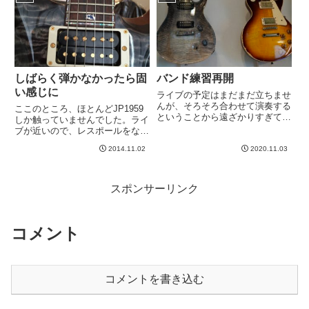
はもっぱらアコギ。エレキの生音
まずいのはレスポールが3本ある
練習には慣れてきて何も言わな
こと。黒ペリー、９９レモン、
く...
J...
しばらく弾かなかったら固
バンド練習再開
い感じに
ライブの予定はまだまだ立ちませ
んが、そろそろ合わせて演奏する
ここのところ、ほとんどJP1959
ということから遠ざかりすぎてい
しか触っていませんでした。ライ
るので、メンバーのみんなもうず
ブが近いので、レスポールをなじ
うずしてきたのか、そろそろ一回
ませた方が良いだろうと思ったの
合わせるか、という感じで練習が
2014.11.02
2020.11.03
で。ちゃんと計算してませんが、
きまりました。それは良いことな
ワシノスリ（PRS）を触るのは
のですが、まったく覚えてな
１ヶ月ぶりか？？弦交換しまし
い。...
た。うーん、、、なんか反応悪...
スポンサーリンク
コメント
コメントを書き込む