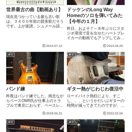
世界最古の曲【動画あり】
ドッケンのLong Way
Homeのソロを弾いてみた
現在見つかっている最も古い歌
【今年の１月】
は、３４００年前の賛美歌だそう
です。上が楽譜。シュメール語で
昨日、およそ７～８年ぶりにスタ
書かれてるそうです。なに、シュ
ジオ環境で音を出せたハートブレ
メール？！シュメールと聞いた時
イカーの動画でもアップしてみよ
点で萌える。前になんかの記事で
うか、、、とファイルいじってた
生まれ変わったら天文物理学者に
2014.07.12
2013.04.20
ら、録画しはじめた頃の練習動画
なりたいとか書いた記憶があるの
発見！内容は、ドッケンのLong
で...
練習
練習
Way Home。そう、前にご紹介さ
せていただいた「ロッ...
バンド練
ギター熱がじわじわ復活中
昨夜はバンド練でした。残念なが
ロードバイク熱狂により、すこ
らベースOMR氏が仕事上のトラ
し、、、というかだいぶギターの
ブルで東京におらず、ベースレス
時間が減ってきてたのですが、今
で練習でした。まあいつも思いま
年に入ってからじわじわと復活
2018.04.21
2022.02.04
すが、大人が５人も６人も定期的
中。今ロードバイク寒いのと、土
に同じ場所・時間に集まって練習
日の予定的にあまり遠出できない
練習
練習
するってのはなかなか大変なこと
というのもありますけども。そし
ですね。さて、７末ライブはB'...
て実施できるかどうかわからなく