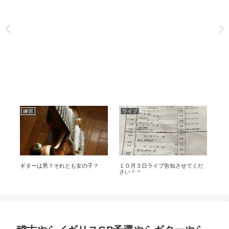
練習
ライブ
エ
の
ギターは男？それとも女の子？
１０月３日ライブ告知させてくだ
Bo
さい＾＾