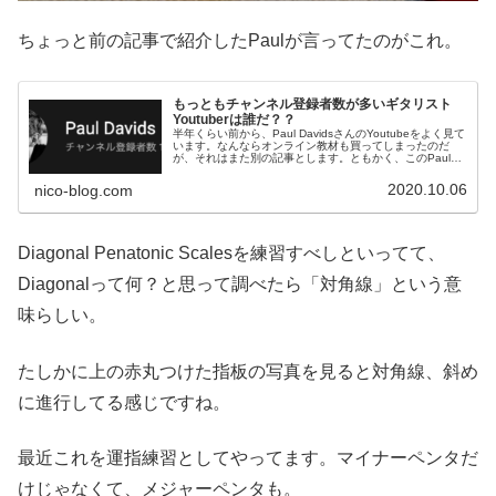
ちょっと前の記事で紹介したPaulが言ってたのがこれ。
もっともチャンネル登録者数が多いギタリスト
Youtuberは誰だ？？
半年くらい前から、Paul DavidsさんのYoutubeをよく見て
います。なんならオンライン教材も買ってしまったのだ
が、それはまた別の記事とします。ともかく、このPaul
Davidsさんの動画をいろいろ見てる中である時、気づい
た。ん・...
2020.10.06
nico-blog.com
Diagonal Penatonic Scalesを練習すべしといってて、
Diagonalって何？と思って調べたら「対角線」という意
味らしい。
たしかに上の赤丸つけた指板の写真を見ると対角線、斜め
に進行してる感じですね。
最近これを運指練習としてやってます。マイナーペンタだ
けじゃなくて、メジャーペンタも。