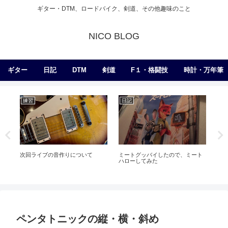
ギター・DTM、ロードバイク、剣道、その他趣味のこと
NICO BLOG
ギター
日記
DTM
剣道
F１・格闘技
時計・万年筆
練習
日記
剣
次回ライブの音作りについて
ミートグッバイしたので、ミート
稽古
ハローしてみた
直
ペンタトニックの縦・横・斜め