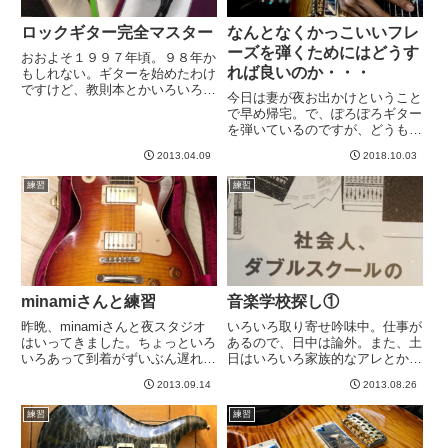
ロックギター完全マスター
なんとなくかっこいいフレ
ーズを弾くためにはどうす
おおよそ１９９７年頃。９８年か
れば良いのか・・・
もしれない。ギターを始めたわけ
ですけど、教則本とかいろいろ買
今日は妻が夜お出かけということ
うわけです。でもどうもぴんとこ
で早め帰宅。で、ぽろぽろギター
ない。俺はロックが弾きたいんだ
を弾いているのですが、どうもこ
Yo! そういうの練習したいんだ
う、、、カッコよくない。フレー
Yo!そうしたら半年後くらいかな
2013.04.09
2018.10.03
ズがダサいというか。。。積年の
あ。いいのを見つけた。ロッ...
悩みなのですが、なんかハ長調的
練習
練習
なんだよなあ、自分って。ピアノ
でいうバイエル感から脱却でき
な...
minamiさんと練習
音楽学校探し①
昨晩、minamiさんと夜スタジオ
いろいろ取り寄せ吟味中。仕事が
はいってきました。ちょっといろ
あるので、日中は論外。また、土
いろあって到着がずいぶん遅れて
日はいろいろ家族的なアレとかで
しまいました。すいませんでし
意外なほどに忙しい。平日夜が最
2013.09.14
2013.08.26
た。。。Club R9の課題曲をや
も自由になります＾＾だから学校
る。実は、バンドの合宿以後、練
も平日夜にいけるところがいい。
練習
練習
習してないので、ミストーン多
と、なると上の写真のようなノリ
し。でも、自分以外にはわか...
になるだろう。「社会人」「ダ