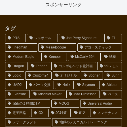
スポンサーリンク
タグ
PRS
レスポール
Joe Perry Signature
F1
Friedman
Mesa/Boogie
アコースティック
Modern Eagle
Kemper
McCarty 594
試奏
Dragon
Fender
コンボをヘッド化計画
99レモン
Logic
Custom24
オリジナル
Bogner
Suhr
UAD2
パーツ交換
Helix
Strymon
Ableton
Eventide
Mischief Maker
Mad Professor
ベース
深夜の２時間DTM
MOOG
Universal Audio
電子回路
OX
JC対策
812
メンテナンス
レザークラフト
地獄のメカニカルトレーニング