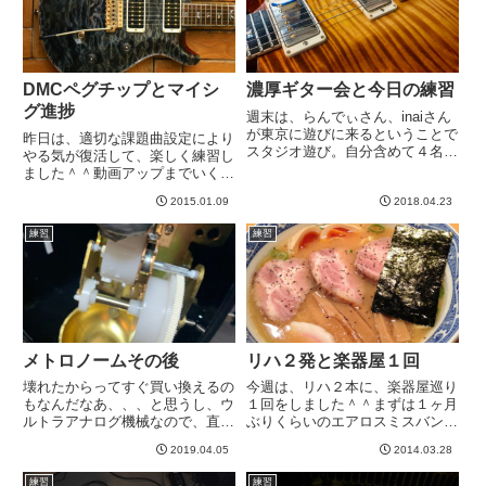
ブ...
DMCペグチップとマイシ
濃厚ギター会と今日の練習
グ進捗
週末は、らんでぃさん、inaiさん
が東京に遊びに来るということで
昨日は、適切な課題曲設定により
スタジオ遊び。自分含めて４名く
やる気が復活して、楽しく練習し
らいかと思ってたら、たくさんの
ました＾＾動画アップまでいくに
ギタ友が集結して、それに正しく
は、ちょっと時間かかりそうです
比例して濃くなっておりましたw
2015.01.09
2018.04.23
が、なんとか弾けそうな予感がし
らんでぃさんの金剛。他に２枚写
て嬉しいです＾＾さて、昨日は、
練習
練習
真撮ったのですが、すげーピ...
仕事の合間をぬって楽器屋さんに
行ってきました。目的は２つあ
り...
メトロノームその後
リハ２発と楽器屋１回
壊れたからってすぐ買い換えるの
今週は、リハ２本に、楽器屋巡り
もなんだなあ、、、と思うし、ウ
１回をしました＾＾まずは１ヶ月
ルトラアナログ機械なので、直せ
ぶりくらいのエアロスミスバンド
るんじゃないか、という気もして
のリハ。エアロの大ファンで何回
2019.04.05
2014.03.28
きて、再度バラしにかかりまし
も聴いてる曲なのに、なんか構成
た。お。とれそう。いけるか。こ
が途中でわからなくなりますww
練習
練習