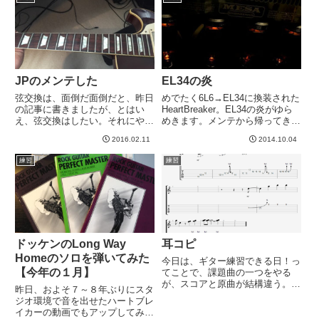
こが引っかかってどうしても取れ
練習後は、ラーメンマスターの
ない。この頭の部分を取らないと
MALさんに連れられ、ラーメ
ど...
ン。...
JPのメンテした
EL34の炎
弦交換は、面倒だ面倒だと、昨日
めでたく6L6→EL34に換装された
の記事に書きましたが、とはい
HeartBreaker。EL34の炎がゆら
え、弦交換はしたい。それにやり
めきます。メンテから帰ってきた
始めると、指板をしげしげと眺め
ら、ノイズが減り、音がクリアに
2016.02.11
2014.10.04
たり、オイル足したり、たまった
なりました。そして歪みはブーミ
ほこりを払ったり、まあ楽しい。
ーな部分が減りました。というわ
練習
練習
ギターに対する愛着が一層増すと
けで、ほぼ思惑通りの結果に！
いうか、なにかどこか厳かで優雅
KTRでプッ...
な...
ドッケンのLong Way
耳コピ
Homeのソロを弾いてみた
今日は、ギター練習できる日！っ
【今年の１月】
てことで、課題曲の一つをやる
が、スコアと原曲が結構違う。ス
昨日、およそ７～８年ぶりにスタ
コアのほうはイントロが短いです
ジオ環境で音を出せたハートブレ
よ。というわけで、耳コピに挑
イカーの動画でもアップしてみよ
戦。ちょっと前までは耳コピなん