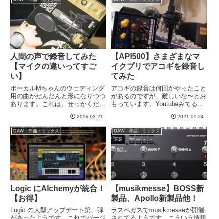
人が作曲）にドラムつけようとし
まあいいとして、再生とか停止と
てい...
か録音とかよく使うトランス...
人間の声で録音してみた
【API500】さまざまなマ
【マイクの違いってすご
イクプリでアコギを録音し
い】
てみた
ボーカルMちゃんのウェディング
アコギの録音は何回かやったこと
用の曲がだんだんと形になりつつ
があるのですが、難しいな〜とお
あります。これは、せっかくだか
もっています。Youtubeみてると
ら本人の声で録音して、音源の形
色んな方がアコギを実に綺麗に録
2016.03.21
2021.01.24
にしてご両親にプレゼントしてあ
音してますが、自分だとなかなか
げたいなあとおもっておりまし
ああはいかない。そこで、今日の
DAW・作曲・ミックス
DAW・作曲・ミックス
た。そこで、テストということで
日中はずっとアコギの録音を試し
先日、Mちゃんと一緒にスタジオ
ていました。その結果、こ...
に...
Logic にAlchemyが統合！
【musikmesse】BOSS新
【お得】
製品、Apollo新製品他！
Logic の大型アップデート第二弾
ラスベガスでmusikmesseが開催
があったようです。これでバージ
されてるようです。こういう情報