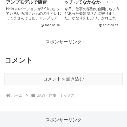
アンプモデルで練習
ッチってなかなか・・・
Helix のバージョンが2.91になっ
今日、仕事の移動の合間にちょう
ていろいろ増えたものの全くいじ
どあった楽器屋さんに寄りまし
ってませんでした。アンプモデル
た。かなり久しぶり。かれこれ２
で増えたのは、Revv Gen Purple
０年くらい使っているマスターキ
2020.05.28
2017.08.07
というやつです。メーカーサイト
ーボードがそろそろ感（たまに接
はこちら。４チャンネルのハイゲ
触不良とか）があり、良いのがあ
インアンプっぽいですね！クリー
ればそのうち欲しいなあと思って
ン、ク...
いたためです。アナログシンセの
スポンサーリンク
S...
コメント
コメントを書き込む
ホーム
DAW・作曲・ミックス
スポンサーリンク