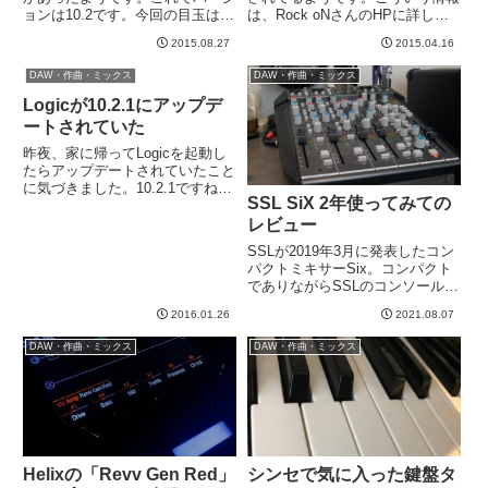
ョンは10.2です。今回の目玉は、
は、Rock oNさんのHPに詳しい
タイトルの件で、Camel Audio社
です＾＾ だいたい登録してある
2015.08.27
2015.04.16
のAlchemyというソフトシンセが
メルマガで知ることが多いです。
統合されたようです。Alchemyと
→ Rock oNさんのHPさて、い
DAW・作曲・ミックス
DAW・作曲・ミックス
いうソフトは知らなかったので...
ろいろ面白そうなのが出てます
ね。まずは、...
Logicが10.2.1にアップデ
ートされていた
昨夜、家に帰ってLogicを起動し
たらアップデートされていたこと
に気づきました。10.2.1ですね。
SSL SiX 2年使ってみての
起動したらこんな画面がでてきま
した。アップデートは数日前です
レビュー
が、私の環境でアップデートされ
SSLが2019年3月に発表したコン
たのは昨日のようです。なんでか
パクトミキサーSix。コンパクト
な。で、苦情ネギの曲...
でありながらSSLのコンソールで
ありコンプにEQになんとGシリ
2016.01.26
2021.08.07
ーズバスコンプまでついていま
す。もうDTMにおけるミキサー
DAW・作曲・ミックス
DAW・作曲・ミックス
の決定版といってもいいようなキ
ラーマシーンです。もう...
Helixの「Revv Gen Red」
シンセで気に入った鍵盤タ