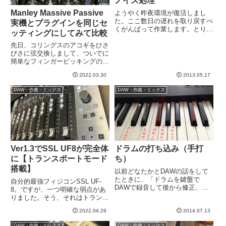
ノイズ処理
Manley Massive Passive
ようやく昨夜環境が復活しまし
た。ここ数日の遅れを取り戻すべ
実機とプラグインを同じセ
くがんばって作業します。とりあ
ッティングにしてみて比較
えず、故障前の作業で動画にした
のがあるので書いてみます。こな
先日、コリングスのアコギをひさ
いだの記事で、アコギにコンプか
びさに弦交換しまして、ついでに
けてレベルを稼いでいくとノイズ
簡単なフィンガーピッキングのフ
が出てきちゃうので処理しなき
レーズを練習していました。せっ
2022.03.30
2013.05.17
ゃ、...
かくなのでこれを録音して、かね
てよりやろうと思っていたアウト
DAW・作曲・ミックス
DAW・作曲・ミックス
ボードとプラグイン比較の素材に
しようかなと思いました。アコ
ギ...
Ver1.3でSSL UF8が完全体
ドラムの打ち込み（手打
に【トランスポートモード
ち）
搭載】
以前どなたかとDAWの話をして
たときに、「ドラムを鍵盤で
自分的最強フィジコンSSL UF-
DAWで録音して後から修正、と
8。ですが、一つ明確な弱点があ
いう意味がわからない」と言われ
りました。そう、それはトランス
たのでちょうど良いと思って下記
ポート（再生・停止・録音等のボ
の動画をとりました。今取りかか
2022.04.29
2014.07.13
タン）がないこと。早送り・巻き
っている、とある曲（私じゃない
戻しはジョグダイアルがあるので
DAW・作曲・ミックス
DAW・作曲・ミックス