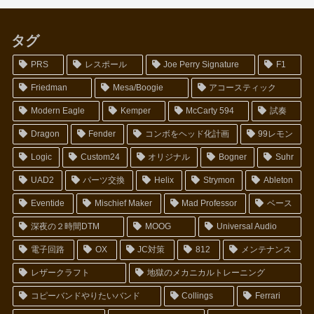
タグ
PRS
レスポール
Joe Perry Signature
F1
Friedman
Mesa/Boogie
アコースティック
Modern Eagle
Kemper
McCarty 594
試奏
Dragon
Fender
コンボをヘッド化計画
99レモン
Logic
Custom24
オリジナル
Bogner
Suhr
UAD2
パーツ交換
Helix
Strymon
Ableton
Eventide
Mischief Maker
Mad Professor
ベース
深夜の２時間DTM
MOOG
Universal Audio
電子回路
OX
JC対策
812
メンテナンス
レザークラフト
地獄のメカニカルトレーニング
コピーバンドやりたいバンド
Collings
Ferrari