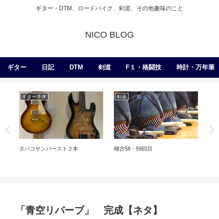
ギター・DTM、ロードバイク、剣道、その他趣味のこと
NICO BLOG
ギター
日記
DTM
剣道
F１・格闘技
時計・万年筆
ギター本体
剣道
ア
Ke
み
タバコサンバースト２本
稽古58・59回目
「青空リバーブ」 完成【ネタ】