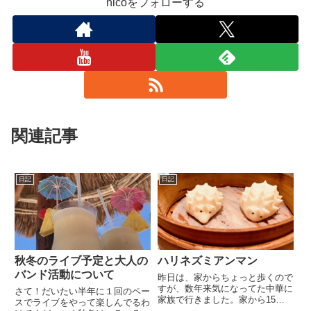
nicoをフォローする
関連記事
日記
日記
秋冬のライブ予定と大人の
ハリネズミアンマン
バンド活動について
昨日は、家からちょっと歩くので
すが、数年来気になってた中華に
さて！だいたい半年に１回のペー
家族で行きました。家から15
スでライブをやって楽しんでるわ
分〜20分くらい歩いたかな？全