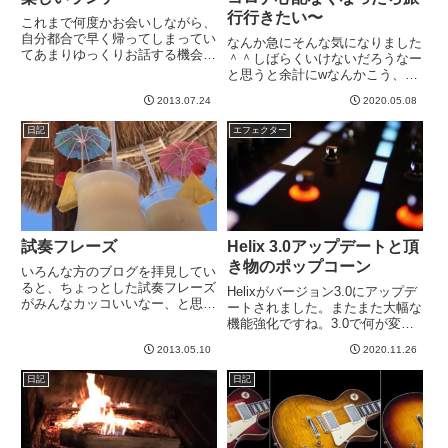
行行きたい〜
これまで何度かお会いしながら、
自分都合で早く帰ってしまってい
なんか急にそんな気になりました
てあまりゆっくりお話する機会の
＾＾しばらくいけないだろうなー
なかったよっしーさん。今日はお
と思うと余計にwなんかこう、自
誘いいただいて、ランチご一緒さ
然いっぱいなビーチリゾートとか
せてもらいました＾＾→ よっし
2013.07.24
2020.05.08
に行きたいものです。以前からモ
ーさんブログさて、ギターをきち
ルディブのシックスセンスとかに
日記
エフェクター
っと習いたいと思いつつ、イマ
行ってみたかった。こ、、、これ
イ...
は、、、楽しそう。。。ソネバ
ジ...
試奏フレーズ
Helix 3.0アップデートと頂
き物のポップコーン
いろんな方のブログを拝見してい
ると、ちょっとした試奏フレーズ
Helixがバージョン3.0にアップデ
がみんなカッコいいなー、と思っ
ートされました。またまた大幅な
たりするわけです。自分の絶対的
機能強化ですね。3.0で何が変わ
なフレーズ量の少なさに残念な気
ったかはオフィシャルサイトのこ
持ちになるわけです。そんな中、
2013.05.10
2020.11.26
こが一番まとまってます。当たり
昔から覚えて弾きたいなあ、と思
前だけど。。。ざっと見て自分と
日記
日記
ってたのがパナマのイントロ。
して嬉しいのは、アンプモデルに
あ...
プリンストンリバーブ...