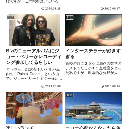
けですが、この秋冬はいろいろあ
体的に美味しく大満足だったので
ってもう１つ追加。まずは、10
すが、このハリネズミのアンマン
2019.08.28
2019.06.17
月19日！六本木のClub Edgeにて
が可愛い＾＾見た目も可愛いし、
多分出番は２０時くらいから。こ
日記
日記
これ、すごく美味しかった。他の
れはアジアン・カンフー・ジェネ
テ...
レーションのコピーバ...
B’zのニューアルバムにジ
インターステラーが好きす
ョー・ペリーがレコーディ
ぎる
ング参加してるらしい
高校の時に２００点満点の数学の
テストでたしか１５点程度をとっ
どうやら、B'zの新しいアルバム
た私ですが、理系的な分野が大好
内の「Rain & Dream」という曲
きです。１５点は、たしか３０点
で、ジョーペリーもギター弾いて
満点の計算問題の途中点だった気
るらしい。どんな曲なんでしょう
がする。それはともかく、子供の
2019.06.08
2016.06.26
ね。ジョーがギター弾くからには
頃からこのNewtonが愛読誌で
ちょっとブルージーなロックだっ
日記
日記
す。途中空白もありますが、ま...
たりするのでしょうか＾＾もう発
売されてるっぽいけ...
楽しいランチ
コロナ心配なくなったら旅