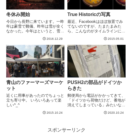
冬休み開始
True Historicの写真
今日から長野に来ています。一昨
最近、Facebookはほぼ放置でみ
年は豪雪で難儀、昨年は雪が全く
てないのですが、たまたまみた
なかった。今年はというと、雪は
ら、こんなのがタイムラインに載
少なめでやや風情に欠ける、くら
ってました。True Historic
2016.12.29
2015.05.01
いかな。やはり寒いのでさっそく
finishes (L to R): Vintage Cherry
暖炉をつける。薪が燃えてる様子
Sunburst, Vintage L...
日記
日記
ってずっと眺めてられますねえ。
これもよく燃えそうです
が。。。...
青山のファーマーズマーケ
PUSH2の部品がドイツか
ット
らきた
近くに用事があったのでちょっと
郵便局から電話がかかってきて、
立ち寄り中。 いろいろあって楽
「ドイツから荷物だけど、番地が
しい^_^
消えてしまっている」みたいな連
絡がきました。ドイツから荷物？
2015.10.24
2020.10.24
心当たりがありませんでした。開
けてみると、あ・・・これは
PUSH2のつまみ！1個120円だけ
ど、送料が1200円もかかる...
スポンサーリンク