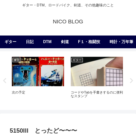
ギター・DTM、ロードバイク、剣道、その他趣味のこと
NICO BLOG
ギター
日記
DTM
剣道
F１・格闘技
時計・万年筆
練習
ギター
練
【寸
次の予定
コードやTabを手書きするのに便利
ソ
なスタンプ
5150III とったど〜〜〜