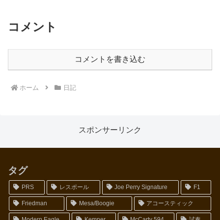
コメント
コメントを書き込む
ホーム
日記
スポンサーリンク
タグ
PRS
レスポール
Joe Perry Signature
F1
Friedman
Mesa/Boogie
アコースティック
Modern Eagle
Kemper
McCarty 594
試奏