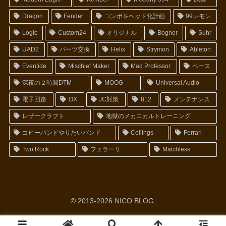
Dragon
Fender
コンボをヘッド化計画
99レモン
Logic
Custom24
オリジナル
Bogner
Suhr
UAD2
パーツ交換
Helix
Strymon
Ableton
Eventide
Mischief Maker
Mad Professor
ベース
深夜の２時間DTM
MOOG
Universal Audio
電子回路
OX
JC対策
812
メンテナンス
レザークラフト
地獄のメカニカルトレーニング
コピーバンドやりたいバンド
Collings
Ferrari
Two Rock
フェラーリ
Matchless
© 2013-2026 NICO BLOG.