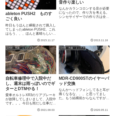
音作り楽しい
なんかカランコロンする音が必要
になったので、作り方を考える。
ableton PUSH2 ものす
シンセサイザーでの作り方は全く
ごく良い
想像もつかないので、なんかいい
方法がないかな、と考えてまし
昨日もうほんと瞬殺されて購入し
た。この音、何で作れるんだろ
てしまったableton PUSH2。これ
う。。。と何回も想像しているう
はもう、、、ほんと素晴らしい。
ちにわかった。これはビールの空
昨夜おもわず夜更かししてしまっ
2015.11.17
2013.11.16
き瓶...
た。今日はかなり眠いです
wableton LIVEというDAWの専用
DAW・作曲・ミックス
DAW・作曲・ミックス
コントローラーなのですが、もう
あらゆるフ...
自転車修理中で入院中だ
MDR-CD900STのイヤーパ
し、週末は雨っぽいのでギ
ッド交換
ターとDTMやる！
なんかヘッドフォンしてると耳が
痛くなるな、、、と思ってまし
愛車オルトレXR3のリアブレーキ
た。もう結構前からなんですが。
が故障してしまいまして、入院中
ふとみたら、、、なんだ？破れて
です。。。今日も雨だし仕事だし
る？？パッドが完全にへたり、中
乗れないのですが、バイクがない
のスピーカーユニットが耳に当た
2021.09.03
2020.05.11
というだけでなんか寂しい。。。
りそうになってます。。。こりゃ
明日から週末ですがどうも雨のよ