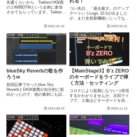
れる！
先週くらいから、Twitterの#深夜
の２時間DTMという企画に参加
つい先日、「過去最大」のアップ
させてもらっています。Twitterは
デートいうLogic 10.5が出ました
いままでゼロ活動。大量のツイー
が、まだ全然新機能いじってない
トみるのにも疲れるのでやってま
んです。ちょっと見るだけ見る
せんでした。たまに人からリンク
2021.02.15
2020.05.31
か、、、と思って開いたらこんな
送られてくるので一応アカウント
のが。「デモプロジェクト」とい
DAW・作曲・ミックス
DAW・作曲・ミックス
もってるけど、...
うタブがありますね。今までもあ
ったのかなあ？気づかな...
blueSky Reverbの歌を作
【MainStage3】B’z ZERO
ろうw
のキーボードをライブで弾
く方法・セッティング
前回記事でやったblue Sky
ReverbとDAW連携が自分的に面
コロナにより延期になりいつ実現
白かったので、他の素材にも試し
するかわかりませんが、次回ライ
てみたい。ボーカルとかピアノと
ブで、２曲ほどキーボードを担当
かに。というわけで、ボーカロイ
します。曲はB'zのZEROと愛の
ドを使って、blueSky Reverbの
2013.09.23
2020.11.12
バクダン。ZEROはキーボードの
歌を作ってみよう！と起きたら思
出番がたくさんありますね＾＾イ
DAW・作曲・ミックス
DAW・作曲・ミックス
った。名...
ントロのあの有名なリフから、A
メロのクラビネット、サビ...