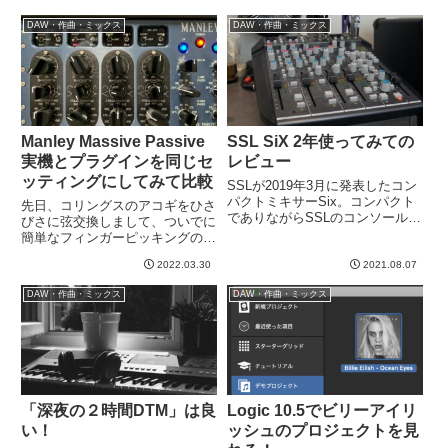
DAW・作曲・ミックス
DAW・作曲・ミックス
Manley Massive Passive
SSL SiX 2年使ってみての
実機とプラグインを同じセ
レビュー
ッティングにしてみて比較
SSLが2019年3月に発表したコン
パクトミキサーSix。コンパクト
先日、コリングスのアコギをひさ
でありながらSSLのコンソールで
びさに弦交換しまして、ついでに
ありコンプにEQになんとGシリ
簡単なフィンガーピッキングのフ
ーズバスコンプまでついていま
レーズを練習していました。せっ
す。もうDTMにおけるミキサー
2022.03.30
2021.08.07
かくなのでこれを録音して、かね
の決定版といってもいいようなキ
てよりやろうと思っていたアウト
DAW・作曲・ミックス
DAW・作曲・ミックス
ラーマシーンです。もう...
ボードとプラグイン比較の素材に
しようかなと思いました。アコ
ギ...
「深夜の２時間DTM」は良
Logic 10.5でビリーアイリ
い！
ッシュのプロジェクトを見