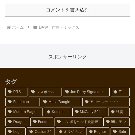
コメントを書き込む
ホーム
DAW・作曲・ミックス
スポンサーリンク
タグ
PRS
レスポール
Joe Perry Signature
F1
Friedman
Mesa/Boogie
アコースティック
Modern Eagle
Kemper
McCarty 594
試奏
Dragon
Fender
コンボをヘッド化計画
99レモン
Logic
Custom24
オリジナル
Bogner
Suhr