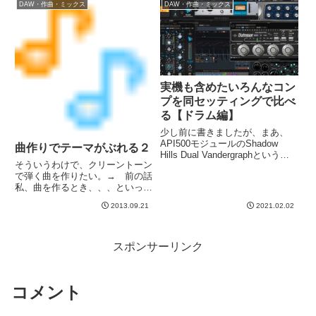
DAW・作曲・ミックス
DAW・作曲・ミックス
あ耳が痛くなるはずだよ。。。た
うですね。多分バイクには乗れな
し...
い。。。不幸中の幸いか。でも...
実機も含めたいろんなコン
プを同セッティングで比べ
る【ドラム編】
少し前に書きましたが、まあ、
API500モジュールのShadow
曲作りでテーマがぶれる２
Hills Dual Vandergraphというス
そういうわけで、クリーントーン
テレオコンプが良いです。そうな
で弾く曲を作りたい。→ 前の話
ると他のとどう違うかというのを
私、曲を作るとき、、、といって
比べたくなるので、２〜３日前に
も人生で完成させた曲ってまだ１
打ち込みのドラムにいろんなコン
2013.09.21
2021.02.02
０曲未満ですけど。多分、全９
プ...
曲。断片はいっぱいありますww
ともかく作曲の手順としては何個
かあって、１. なんとなく脳内
スポンサーリンク
で...
コメント