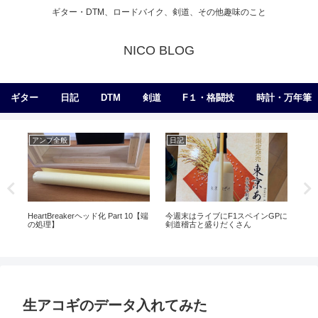
ギター・DTM、ロードバイク、剣道、その他趣味のこと
NICO BLOG
ギター
日記
DTM
剣道
F１・格闘技
時計・万年筆
アンプ全般
日記
剣
HeartBreakerヘッド化 Part 10【端
今週末はライブにF1スペインGPに
稽
の処理】
剣道稽古と盛りだくさん
せ
生アコギのデータ入れてみた