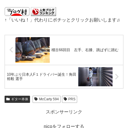
↑「いいね！」代わりにポチッとクリックお願いします♫
稽古66回目 左手、右膝、跳ばずに踏む
10年ぶり日本人F１ドライバー誕生！角田
裕毅 選手
ギター本体
McCarty 594
PRS
スポンサーリンク
nicoをフォローする