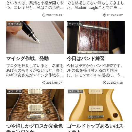
というのは、薬指と小指が開くや
でも登場してない気もしてきまし
つ。エレキだと、私はこの形使っ
た。Modern Eagleこと向井モカ
てなかったのですが、アコギでソ
の近況でいうと、写真の通
2018.10.19
2015.09.02
ロギター練習してると多用されま
り、、・・・PUカバーが薄汚れ
す。例えば、上の写真の形から下
てきた！このギターの名前が向井
ギター本体
ギター本体
の写真の形に移動するわけです。
モカでさえなければ、「おお、渋
小指は押さえたままで、薬指だ
くなってきた。かっこいい」...
け...
マイシグ作戦、発動
今日はバンド練習
ブログを拝見していると、名前を
今日は夕方からバンド練習です。
あげるのもきりがないほど、多く
JPの弦を張り替えるのと同時
のギタ友さんがマイシグ作戦を過
に、レモンオイルを指板に。うー
去に成功させております。マイシ
ん、だいぶフレットすれてきた
2014.06.07
2015.04.18
グとは、My Signature、、、つま
な。そしてナットの溝になんか汚
りオーダーして好きなように作ろ
れが。前はこんなんじゃなかった
ギター本体
ギター本体
うぜ、ってことですね。ところで
気が。それにしても曲忘れてる＾
マイシグってよっし...
＾； -----
つや消しかグロスか完全色
ゴールドトップあるいはス
チェンジとか
トラト