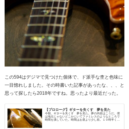
この594はデジマで見つけた個体で、ド派手な杢と色味に
一目惚れしました。その時書いた記事があったな、、、と
思って探したら2018年ですね。思ったより最近だった。
【プロローグ】ギターを失くす 夢を見た
今朝、ギターを失くす 夢を見た。夢の内容はこうだ。僕
は地元じゃないどこかにいてファミレスのようなところで
時間を潰していた。時間はお昼より少し前。１０時半くら
いだったと思う。９９レモンの入ったソフトケースと、ど
ういうわけかエフェクターの入った...