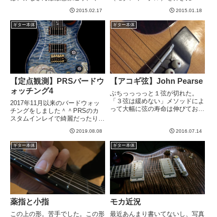
ノッサさんによる撮影です。漢キ
みました。もちろんワシノスリ
2015.02.17
2015.01.18
ャノッサのレスポール愛が昂じ
（Custom24）も。今の印象をマ
て、いても立ってもいられなくな
ッピングするとこんな感じかな、
ギター本体
ギター本体
った末の行動、、、のドキュメン
と。Mark VのCh2クランチでの感
タリーですw事の発端は、らんで
想です...
ぃ...
【定点観測】PRSバードウ
【アコギ弦】John Pearse
ォッチング4
ぶちっっっっと１弦が切れた。
「３弦は緩めない」メソッドによ
2017年11月以来のバードウォッ
って大幅に弦の寿命は伸びており
チングをしました＾＾PRSのカ
ます。これまでは１週間もたなか
スタムインレイで綺麗だったりか
ったのが、次のような結果に。6-
っこよかったりするいわゆる珍鳥
8 ~ 6-25Flexible Core 6-26 ~7-13
2019.08.08
2016.07.14
を見つけて画像をはっつけてま
Acoustic SP ...
す。→ 初回・バードウォッチン
ギター本体
ギター本体
グ→ ２回目・バードウォッチン
グ→ ３回目 バードウォッチ...
薬指と小指
モカ近況
この上の形。苦手でした。この形
最近あんまり書いてないし、写真