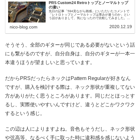
PRS Custom24 Retroトップとノーマルトップ
の違い
先日の記事「594見ながら雑感」にいただいたコメントで
「レトロトップとノーマルトップは厚みが違うのか」とい
う話がありまして、気になったので比較してみました。
30th DragonがRetro topなので、ノーマルトップのワシノ
スリと比べて...
2020.12.19
nico-blog.com
そうそう、全部のギターが同じである必要がないという話
にも繋がるのですが、自分自身は、自分のギターが一本一
本違うほうが望ましいと思っています。
だからPRSだったらネックはPattern Regularが好きなん
ですが、購入を検討する際は、ネック形状が重複してない
方がありがたく思うところがあります。同じだとほっとす
るし、実際使いやすいんですけど、違うとどこかワクワク
するという感じ。
この辺は人によりますよね。音色もそうだし、ネック形状
や弦高等、なるべく手に取った時に違和感を感じないよう