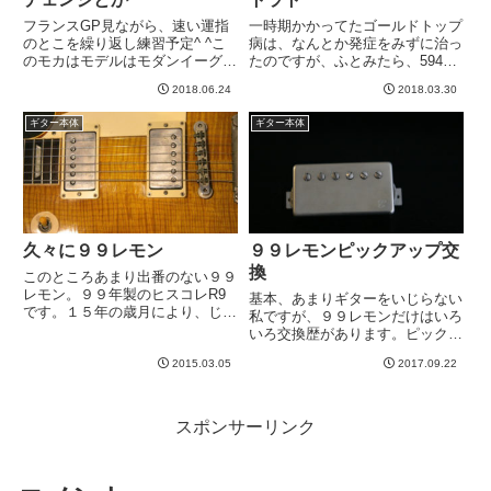
フランスGP見ながら、速い運指
一時期かかってたゴールドトップ
のとこを繰り返し練習予定^ ^こ
病は、なんとか発症をみずに治っ
のモカはモデルはモダンイーグル
たのですが、ふとみたら、594の
なので、つや消し塗装なんです
ソープバーとかちょっとざわっと
2018.06.24
2018.03.30
が、すれて来たところがツヤツヤ
した。P-90のギターはいつか一
して来た^ ^いつかこのモカは塗
本欲しい。・・・気がする？で、
ギター本体
ギター本体
装やり直して完全に色変えてみよ
今日迂闊にも画像を見てしまった
うかな、とか、その前段階とし...
ら、あら、こういうのもいい...
久々に９９レモン
９９レモンピックアップ交
換
このところあまり出番のない９９
レモン。９９年製のヒスコレR9
基本、あまりギターをいじらない
です。１５年の歳月により、じわ
私ですが、９９レモンだけはいろ
じわとヤレ感が強くなってきてる
いろ交換歴があります。ピックア
のがうれしい＾＾普通に写真にと
ップは、・標準品（なんだったか
っても、上のように、塗装の光り
2015.03.05
2017.09.22
忘れた） ↓・Ken Guitar Real
方とかが新品時とは違います。新
59 （名称はややうろ覚え）
品グロスからここまで育ったか
↓・セイモアダンカン SH5n
と...
＆ JB ↓...
スポンサーリンク