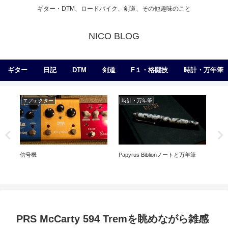
ギター・DTM、ロードバイク、剣道、その他趣味のこと
NICO BLOG
ギター
日記
DTM
剣道
F１・格闘技
時計・万年筆
エフェクター
時計・万年筆
練
信号機
Papyrus Biblionノートと万年筆
ギ
PRS McCarty 594 Tremを眺めながら雑感