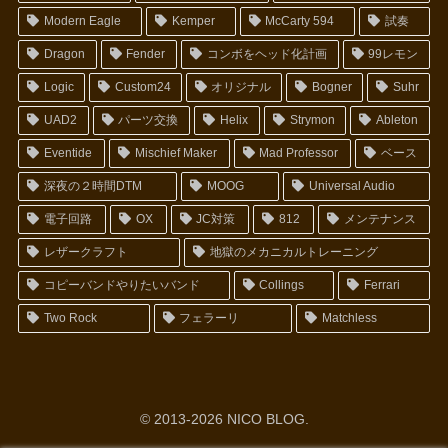
Modern Eagle
Kemper
McCarty 594
試奏
Dragon
Fender
コンボをヘッド化計画
99レモン
Logic
Custom24
オリジナル
Bogner
Suhr
UAD2
パーツ交換
Helix
Strymon
Ableton
Eventide
Mischief Maker
Mad Professor
ベース
深夜の２時間DTM
MOOG
Universal Audio
電子回路
OX
JC対策
812
メンテナンス
レザークラフト
地獄のメカニカルトレーニング
コピーバンドやりたいバンド
Collings
Ferrari
Two Rock
フェラーリ
Matchless
© 2013-2026 NICO BLOG.