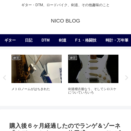
ギター・DTM、ロードバイク、剣道、その他趣味のこと
NICO BLOG
ギター
日記
DTM
剣道
F１・格闘技
時計・万年筆
ライブ
日記
練
ケ
ライブ告知！ 【B’zコピー】
昔からずーーーーーっと気になっ
チ
てるやつ
購入後６ヶ月経過したのでランゲ＆ゾーネ