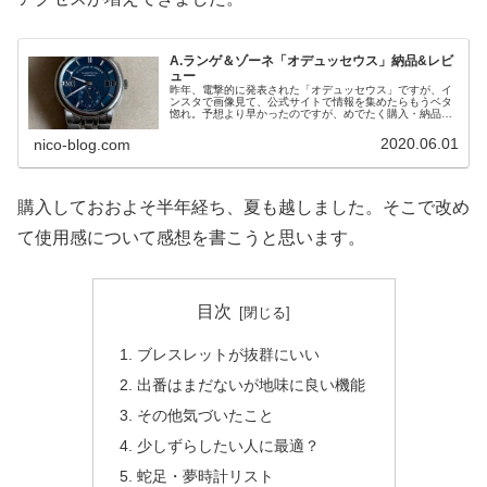
A.ランゲ＆ゾーネ「オデュッセウス」納品&レビ
ュー
昨年、電撃的に発表された「オデュッセウス」ですが、イ
ンスタで画像見て、公式サイトで情報を集めたらもうベタ
惚れ。予想より早かったのですが、めでたく購入・納品と
なりました。A.Lange & Sohne （ランゲ＆ゾーネ）とは
機械式時計といえば...
2020.06.01
nico-blog.com
購入しておおよそ半年経ち、夏も越しました。そこで改め
て使用感について感想を書こうと思います。
目次
ブレスレットが抜群にいい
出番はまだないが地味に良い機能
その他気づいたこと
少しずらしたい人に最適？
蛇足・夢時計リスト