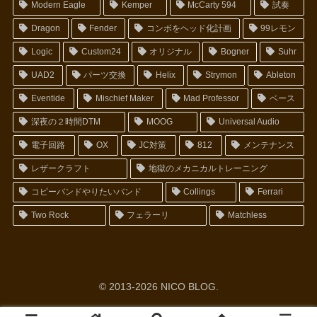
Modern Eagle
Kemper
McCarty 594
試奏
Dragon
Fender
コンボをヘッド化計画
99レモン
Logic
Custom24
オリジナル
Bogner
Suhr
UAD2
パーツ交換
Helix
Strymon
Ableton
Eventide
Mischief Maker
Mad Professor
ベース
深夜の２時間DTM
MOOG
Universal Audio
電子回路
OX
JC対策
812
メンテナンス
レザークラフト
地獄のメカニカルトレーニング
コピーバンドやりたいバンド
Collings
Ferrari
Two Rock
フェラーリ
Matchless
© 2013-2026 NICO BLOG.