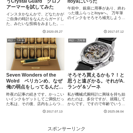
うCrystal Guard クロノ
itoyaにいった
アーマーを試してみた
午前中、銀座に用事があり、終わ
った後ふらっとitoyaへ。 万年筆
インスタかなんかで、どなたかが
のインクをそろそろ補充しようと
ご自身の時計をなんたらガードし
思ったのです。 久しぶりにい
た、みたいな投稿をみました。も
ろんな万年筆を見ると、、、 ざ
のすごいピカピカになっていて、
わざわしますねw いや、あく
2020.05.27
2017.07.12
気になっていたのですが、しばら
まで目的はインク。 なんか素敵
くそのままにしてしまってまし
時計・万年筆
時計・万年筆
な色のな...
た。が、先日、多分これかな？と
いうのを見つけ、レビューなどを
読...
Seven Wonders of the
そろそろ買えるかも？！と
Wolrd ペリカンめ、なぜ
思うと遠ざかる。それがA.
俺の弱点をしってるんだの
ランゲ＆ゾーネ
巻
昨夜の記事の続きです。かっこい
私が機械式腕時計に興味を持ち始
いインクをゲットしてご満悦だっ
めたのは、多分ですが、就職して
た私は、その後、店内をふらつ
からです。ですので年齢でいうと
く。ふーん、なるほど。こういう
２２歳とか２３歳とかでしょう
2017.07.13
2025.08.04
のもかっこいいねー、素敵だね
か。カルティエのパシャCのブラ
ー。でも自分の茶縞かっこいい
ック文字盤に憧れて、ボーナス出
わ〜、とか割と余裕で閲覧してい
たら頑張って買う！と決めていた
る最中、とんでもないものを見つ
のを覚えてます。当時赴任してい
スポンサーリンク
けた。...
た...