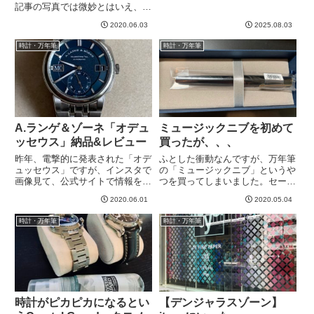
ョンでした。これ、、、めちゃく
記事の写真では微妙とはいえ、実
ちゃ好みどストライクで
際に目で見ると良い効果がでてい
す！！！！！ツァイトベルク・ス
2020.06.03
2025.08.03
ました。これは新品の時計に施し
トライキングタイムが憧れですが
たら、さぞやピカピカになり、か
時計・万年筆
時計・万年筆
２つの弱点があるもともと、ツァ
つスリ傷も防いでくれて最強なん
イトベ...
じゃないか、、、と思いまして
や...
A.ランゲ＆ゾーネ「オデュ
ミュージックニブを初めて
ッセウス」納品&レビュー
買ったが、、、
昨年、電撃的に発表された「オデ
ふとした衝動なんですが、万年筆
ュッセウス」ですが、インスタで
の「ミュージックニブ」というや
画像見て、公式サイトで情報を集
つを買ってしまいました。セーラ
めたらもうベタ惚れ。予想より早
ーのやつで３０００円ちょっとく
2020.06.01
2020.05.04
かったのですが、めでたく購入・
らいでした。ヤングプロフィッ
納品となりました。A.Lange &
ト ブラック ミュージックとい
時計・万年筆
時計・万年筆
Sohne （ランゲ＆ゾーネ）とは
うやつです。横線が太く縦線が細
機械式時計といえば...
くなりやすいんだっけな？カリグ
ラ...
時計がピカピカになるとい
【デンジャラスゾーン】