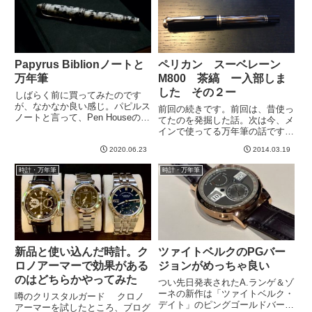
な...
Papyrus Biblionノートと
ペリカン スーベレーン
万年筆
M800 茶縞 ー入部しま
した その２ー
しばらく前に買ってみたのです
が、なかなか良い感じ。パピルス
前回の続きです。前回は、昔使っ
ノートと言って、Pen Houseのオ
てたのを発掘した話。次は今、メ
リジナルノートですね。もともと
インで使ってる万年筆の話です。
上のリンクのようなA6の小さく
じゃん。ペリカンのスーベレーン
て分厚いノートだったのですが、
2020.06.23
2014.03.19
M800というモデルです。実はこ
このBiblionのほうは聖書サイズと
れ、、、部長（よっしーさん）の
時計・万年筆
時計・万年筆
いうのでしょうか...
真似ですwwwもともと、この万
年筆を知ったのは、Club ...
新品と使い込んだ時計。ク
ツァイトベルクのPGバー
ロノアーマーで効果がある
ジョンがめっちゃ良い
のはどちらかやってみた
つい先日発表されたA.ランゲ＆ゾ
ーネの新作は「ツァイトベルク・
噂のクリスタルガード クロノ
デイト」のピングゴールドバージ
アーマーを試したところ、ブログ