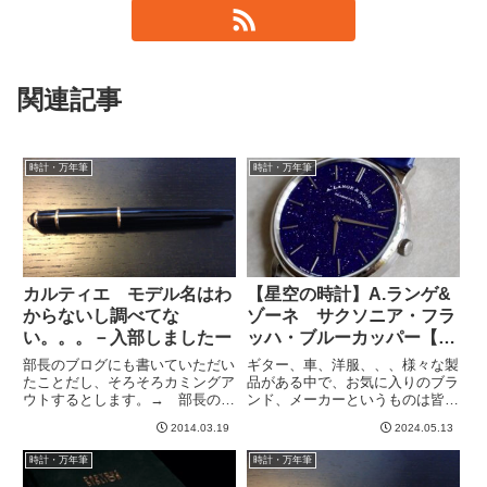
関連記事
時計・万年筆
時計・万年筆
カルティエ モデル名はわ
【星空の時計】A.ランゲ&
からないし調べてな
ゾーネ サクソニア・フラ
い。。。－入部しましたー
ッハ・ブルーカッパー【ア
ヴェンチュリン】
部長のブログにも書いていただい
ギター、車、洋服、、、様々な製
たことだし、そろそろカミングア
品がある中で、お気に入りのブラ
ウトするとします。→ 部長のブ
ンド、メーカーというものは皆さ
ログ万年筆倶楽部に入部しました
んそれぞれあるかと思います。こ
2014.03.19
2024.05.13
ww正確には再入部です。一度、
と時計に関して言うと、私はドイ
練習についていけずにやめたので
ツのA.ランゲ＆ゾーネというメー
時計・万年筆
時計・万年筆
すが、もう一回がんばろう、と思
カーがダントツのお気に入りでし
って。ここでやめたら、何にも
て、このたび、サクソニア・フ...