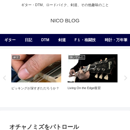
ギター・DTM、ロードバイク、剣道、その他趣味のこと
NICO BLOG
ギター
日記
DTM
剣道
F１・格闘技
時計・万年筆
練習
弾いてみた
剣
Living On the Edge復習
ピッキングが深すぎただろうか？
稽
せ
オチャノミズをパトロール