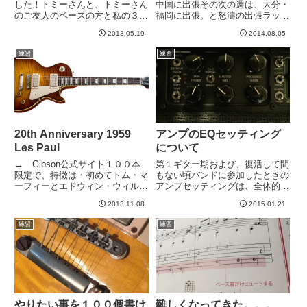
した！トミーさんと、トミーさん
中国に出張その次の週は、大分・
のご友人のベースの方と私の３人
福岡に出張。と怒濤の出張ラッシ
です。自分として気になっていた
ュです。８末ライブだってのに、
2013.05.19
2014.08.05
ところは打ち合わせしてあわせて
困る。というわけで、今日、スタ
みたのでひと安心。ボーカルやド
ジオで個人練習してきました。ケ
練習
練習
ラムの人とは、当日、現地ではじ
ンタとKTRも持っていきました。
めて会うことに。通し練習を一
やはり、KTRのほうがハイが...
回...
20th Anniversary 1959
アンプのEQセッティング
Les Paul
について
→ Gibson公式サイト１００本
第１ギター期および、復活して間
限定で、特徴は・初めてトム・マ
もない頃バンドに参加したときの
ーフィーとエドウィン・ウィルソ
アンプセッティングは、全体的に
ンが連携とってトップ材を選んだ
ハイが強く、ゲインの強いセッテ
2013.11.08
2015.01.21
よ。・トム・マーフィーが、93
ィングが多かったと思います。そ
年のヒスコレ開始時のように１本
れは、音抜けを良くしたいと思っ
練習
練習
ずつ塗装やるよ。とあります。と
た時、ハイを上げることしか解決
もかく、杢目がすごそうな１...
策を知らなかったためですww
そ...
やりたい事を１００個書け
難しくなってきた。。。