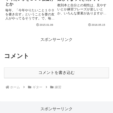
とか
教則本と自分との相性は、見やす
いとか練習フレーズが楽しいと
毎年、「今年やりたいこと１００
か、いろんな要素がありますが、
を書き出す」ということを妻の友
一つ重要なのが、難易度の上がり
人がやってるそうです。で、毎年
方だと思います。過去に、とんで
３０％も消化できればかなり良い
もないジャンプをする教材があり
2015.01.06
2016.05.15
という事のようですが、肝は、
ましたww突然難しくなりすぎて
「どれだけ消化するか」よりも
どうにもならなくなりました
「１００個考える事そのもの」に
www...
あるとのこと。ちょうど今年のギ
スポンサーリンク
ター...
コメント
コメントを書き込む
ホーム
ギター
練習
スポンサーリンク