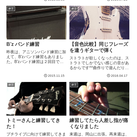
劇速いので、CDで音源聞いてる
など、完全放置ですが、PRSの
限り、不可能としか思えませ
フレットはピカピカのほうがいい
練習
練習
ん。。。私のこれまでの最速パッ
かも、、、と今この記事を書きな
セー...
がら思いましたwさて、夕方の
練...
B’z バンド練習
【音色比較】同じフレーズ
を違うギターで弾く
昨夜は、アニソンバンド練習に加
えて、B'zバンド練習もありまし
ストラトが欲しくなったのは、ス
た。B'zバンド練習は２回目で
トラトでしかでない感じの音があ
す。アンプはMark V持ち込み。
るからです^^曲作りで遊んだりし
伝統芸であるV字グライコでドン
てると、「あー、ここストラトの
シャリ・ハイゲインにしてみまし
2015.11.15
2016.04.17
あの感じだといいのに」と思いま
た。しかしそうすると、マーシャ
すし、曲をコピーしていても「こ
練習
練習
ルキャビとは相性良くない...
こはストラトで弾きたい！」って
のがあるわけです。最近思った...
トミーさんと練習してき
練習してたら人差し指が痛
た！
くなりました
プチライブに向けて練習してきま
来週は、岡山に出張。再来週は、