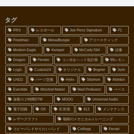
タグ
PRS
レスポール
Joe Perry Signature
F1
Friedman
Mesa/Boogie
アコースティック
Modern Eagle
Kemper
McCarty 594
試奏
Dragon
Fender
コンボをヘッド化計画
99レモン
Logic
Custom24
オリジナル
Bogner
Suhr
UAD2
パーツ交換
Helix
Strymon
Ableton
Eventide
Mischief Maker
Mad Professor
ベース
深夜の２時間DTM
MOOG
Universal Audio
電子回路
OX
JC対策
812
メンテナンス
レザークラフト
地獄のメカニカルトレーニング
コピーバンドやりたいバンド
Collings
Ferrari