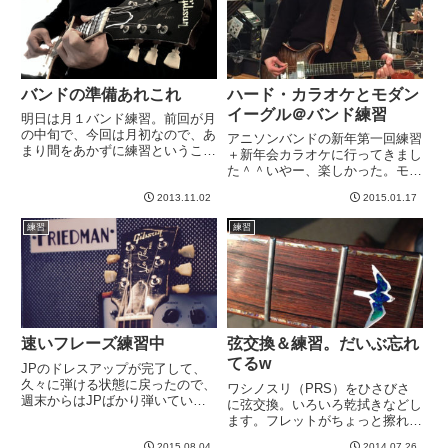
バンドの準備あれこれ
ハード・カラオケとモダン
イーグル＠バンド練習
明日は月１バンド練習。前回が月
の中旬で、今回は月初なので、あ
アニソンバンドの新年第一回練習
まり間をあかずに練習ということ
＋新年会カラオケに行ってきまし
で、なんもやってないwwアヴリ
た＾＾いやー、楽しかった。モカ
ル・ラヴィーンのComplicatedを
たんを構えるボーカルM。Mつな
やろうか、ということなんです
2013.11.02
2015.01.17
がり。うーむ。似合うなあ。女の
が、なんもやってないので、今夜
子でギター持ってるのってイイで
練習
練習
一夜漬けでコード進行く...
すよね？ wどうやらボーカル
M。エレキギターでどうしても弾
き...
速いフレーズ練習中
弦交換＆練習。だいぶ忘れ
てるw
JPのドレスアップが完了して、
久々に弾ける状態に戻ったので、
ワシノスリ（PRS）をひさびさ
週末からはJPばかり弾いていま
に弦交換。いろいろ乾拭きなどし
す。いまだかつてない速いパッセ
ます。フレットがちょっと擦れて
ージに挑戦しようとしています。
きました。レスポールのフレット
2015.08.04
2014.07.26