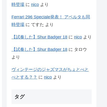
時登場
に
nico
より
Ferrari 296 Speciale発表！ アペルタも同
時登場
に
てすた
より
【試奏した】Shur Badger 18
に
nico
より
【試奏した】Shur Badger 18
に
タロウ
より
ヴィンテージのジャズマスがちょとべと
べとする？？
に
nico
より
タグ