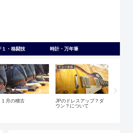
F１・格闘技
時計・万年筆
剣道
ギター本体
アンプ全般
１１月の稽古
JPのドレスアップ？ダ
Kemp
ウン？について
ファイ