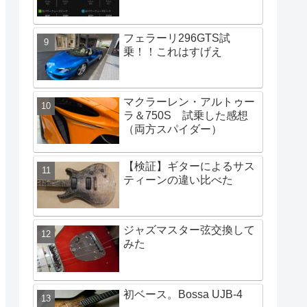
フェラーリ296GTS試
乗！！これはすげえ
マクラーレン・アルトゥー
ラ＆750S 試乗した感想
（両方スパイダー）
【検証】ギターによるサス
ティーンの違い比べた
ジャズマスター弦交換して
みた
初ベース。Bossa UJB-4