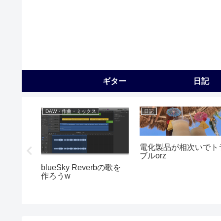
ギター
日記
DAW・作曲・ミックス
日記
電化製品が相次いでト
ブルorz
とファズ
blueSky Reverbの歌を
作ろうw