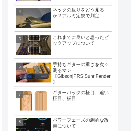
ネックの反りをどう見る
か？アルミ定規で判定
これまでに良いと思ったピ
ックアップについて
手持ちギターの重さを次々
測るマン
【Gibson|PRS|Suhr|Fender
】
ギターバックの柾目、追い
柾目、板目
パワーフェーズの劇的な改
善について