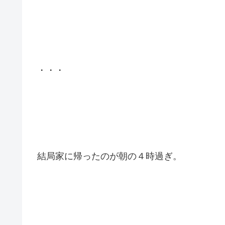
・・・
結局家に帰ったのが朝の４時過ぎ。