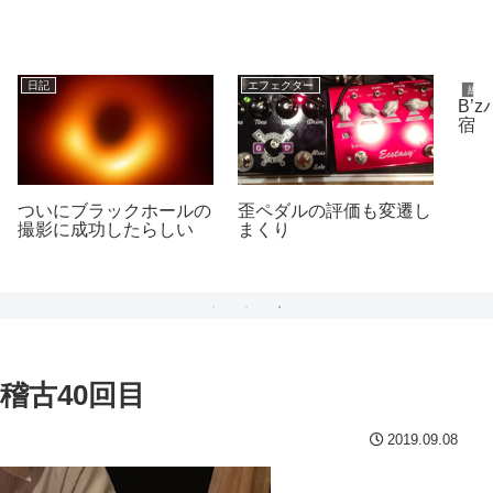
練習
アンプ全般
B’zバンド顔合わせで新
し
Helixのみから真空管ア
宿
ンプ＋OX運用に
稽古40回目
2019.09.08