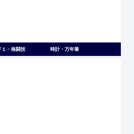
F１・格闘技
時計・万年筆