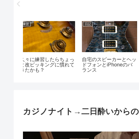
日記
エフェクター
ーとヘッ
ついにブラックホールの
歪ペダルの評価も変遷
neのバ
撮影に成功したらしい
まくり
カジノナイト→二日酔いからの