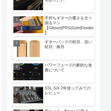
手持ちギターの重さを次々
測るマン
【Gibson|PRS|Suhr|Fender
】
ギターバックの柾目、追い
柾目、板目
パワーフェーズの劇的な改
善について
SSL SiX 2年使ってみての
レビュー