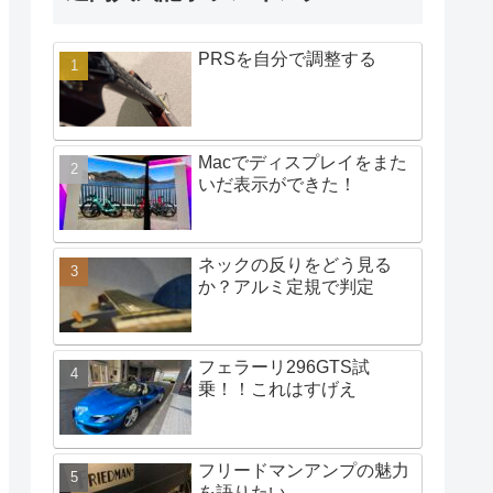
PRSを自分で調整する
Macでディスプレイをまた
いだ表示ができた！
ネックの反りをどう見る
か？アルミ定規で判定
フェラーリ296GTS試
乗！！これはすげえ
フリードマンアンプの魅力
を語りたい