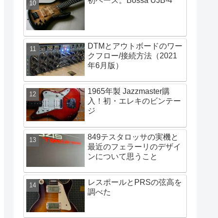
初ベース。Bossa UJB-4
DTMとアウトボードのワー
クフロー/接続方法（2021
年6月版）
1965年製 Jazzmaster購
入！初・エレキのビンテー
ジ
849テスタロッサの実機と
最近のフェラーリのデザイ
ンについて思うこと
レスポールとPRSの弦高を
調べた