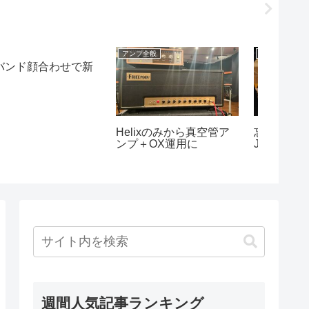
エフェクター
日記
アンプ全般
忘れた頃にやってきた
大連なう
Engl I
JC対策ウェポン
さず試
週間人気記事ランキング