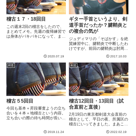
稽古１７・18回目
ギター手首というより、剣
道手首だったか？腱鞘炎と
この週末2回の稽古をしたので、
の複合の気が
まとめてメモ。先週の復帰練習で
は身体がバキバキになって、まじ
ジュディマリの「そばかす」を絶
で数日しんどかったのですが、身
賛練習中に、腱鞘炎で中断したわ
体が慣れたのか、今回は帰宅後、
けですが、前回の腱鞘炎は肘周辺
あのボロ雑巾感は出なくなりまし
が痛かったのですが、今回は手首
たwさて、この二回の稽古は、自
2020.07.19
2017.10.03
中心。しかしだんだん治っていく
分では進歩を感じました。先生
につれ、どの辺がどう痛いか徐々
方...
剣道
剣道
に分離してきました。たしかに手
首は痛い。が、その痛み方は腱
鞘...
稽古５5回目
稽古12回目・13回目（試
合直前と直後）
今回も基本＋昇段審査ようの立ち
合いを４本＋地稽古という内容。
2月19日の東京都剣道大会直前の
立ち合いの際の待ち時間が長いた
稽古として、平日の夜、所属区の
め、運動量としては少なめでちと
稽古にいってきました。まあこの
物足りないなあ。。。立ち合いに
日の稽古は、、、身体は動くもの
関しては、気をつけていることが
2019.11.24
2022.02.19
の、なんとなくバランス悪い感は