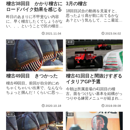
稽古38回目 かかり稽古に
3月の稽古
ロードバイク効果を感じる
18回目試合の動画を見返すと、
思ったより肩が前に出てるかな
昨日のあまりに不甲斐ない内容
あ？という気もして、ここ最近、
に、早く稽古したくてしょうがな
すこし意識的に肩を張っていま
い、、、ということで区の稽古会
す。ところがこれについて超強C
に参加。形の稽古もしていただ
先生に、「修正しようとしてるの
2021.11.04
2023.04.02
き、大変助かる。うーん、小太刀
かなとは思ったけど、もうすこし
３本目の仕太刀が下手だな
剣道
剣道
自然にこう、、、」と見せてもら
あ。。。あと、やはり打太刀の練
う。...
習が足りない。稽古の方は地稽古
は量がすく...
稽古49回目 きつかった
稽古41回目と間抜けすぎる
イタリアGP予選
稽古49回目。前回が自分的にめ
ちゃくちゃいい出来で、なんなら
今朝は所属道場の41回目の稽
ちょっと掴んだ！くらいに思って
古。面をつけない基本を結構がっ
いたので、心の中で１番の師匠と
つりやる練習メニューが組まれま
思っている先生に意気揚々とかか
した。個人的には今は面をつけた
ってみたのです。しかし全く通用
2020.10.18
2019.09.08
基本打ちをたくさんやりたい気分
せずwwwwいやあ、気持ちいいく
なんですが、こういうのが重要な
剣道
剣道
らい何も通用しなかったw こ...
のも実体験で納得しています。3
年前に復帰して、今の館長先生に
は...