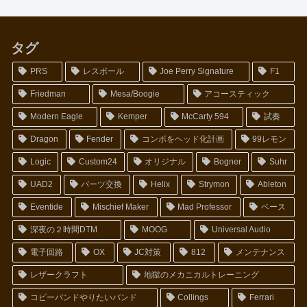
タグ
PRS
レスポール
Joe Perry Signature
F1
Friedman
Mesa/Boogie
アコースティック
Modern Eagle
Kemper
McCarty 594
試奏
Dragon
Fender
コンボをヘッド化計画
99レモン
Logic
Custom24
オリジナル
Bogner
Suhr
UAD2
パーツ交換
Helix
Strymon
Ableton
Eventide
Mischief Maker
Mad Professor
ベース
深夜の２時間DTM
MOOG
Universal Audio
電子回路
OX
JC対策
812
メンテナンス
レザークラフト
地獄のメカニカルトレーニング
コピーバンドやりたいバンド
Collings
Ferrari