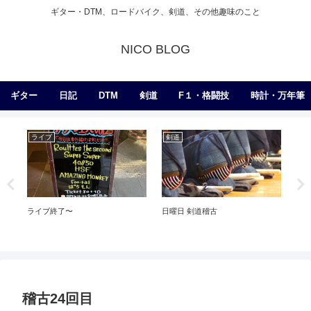
ギター・DTM、ロードバイク、剣道、その他趣味のこと
NICO BLOG
ギター
日記
DTM
剣道
F１・格闘技
時計・万年筆
ライブ
剣道
ギ
ライブ終了〜
日曜日 剣道稽古
PR
稽古24回目