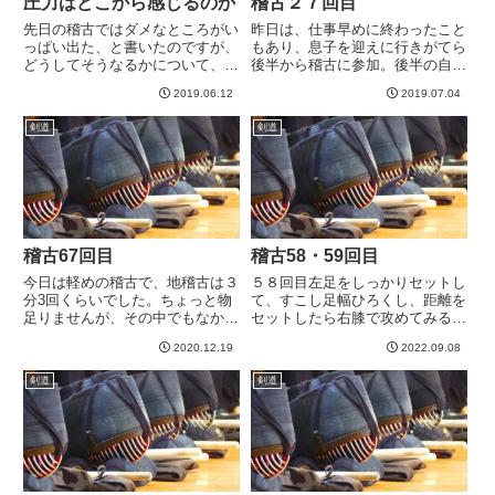
圧力はどこから感じるのか
稽古２７回目
先日の稽古ではダメなところがい
昨日は、仕事早めに終わったこと
っぱい出た、と書いたのですが、
もあり、息子を迎えに行きがてら
どうしてそうなるかについて、あ
後半から稽古に参加。後半の自由
れからつらつら考えてますw自分
稽古のみでした。先生は多かった
2019.06.12
2019.07.04
の方が地力に勝る場合、いろんな
ものの、小学生も大人も参加者が
ことに余裕があるため、おそらく
少なかったこともあり、ほぼ休む
剣道
剣道
打突フォームもちゃんとしたもの
ことなく、連続で先生との稽古と
（今の自分なりに）になってい
なり、疲れた^^;まあでもその...
る...
稽古67回目
稽古58・59回目
今日は軽めの稽古で、地稽古は３
５８回目左足をしっかりセットし
分3回くらいでした。ちょっと物
て、すこし足幅ひろくし、距離を
足りませんが、その中でもなかな
セットしたら右膝で攻めてみる感
か収穫はあった気がします。前
じが調子良かった。実際に右足を
2020.12.19
2022.09.08
回、引き小手や返し面を何本か当
出してしまうと足幅がどんどん広
てられてしまった３０代剣士に今
くなってしまうので、この右膝で
剣道
剣道
回はリベンジできたと思います＾
わずかに身体が前に出る感じを見
＾今回はしっかりと圧をかけてし
せるのは割といいなと思いまし
っ...
た...