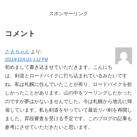
全てバランスよくできた！という
否めませんでした。しかしもう試
瞬間（あくまで自己判定）があ
合前最後の稽古なので、とにかく
ま...
身体動かしてほぐすようなイメ...
スポンサーリンク
コメント
たもちゃん
より:
2021年10月1日 1:12 PM
初めまして書き込ませていただきます。こんにち
は、剣道とロードバイクに打ち込まれているみたいです
ね。私は札幌に住んでいたことが有り、ロードバイクを欲
しかったことがあります。山の中をツーリングしたかった
のですが夢はかないませんでした。今は札幌から地元に帰
省しています。私も剣道をやっていて最近リバ剣を再開し
ました。昇段審査を受ける予定です。このブログの記事も
参考にさせていただきたいと思います。