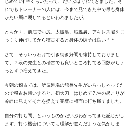
じめて1年半くらいたって、だいぶほぐれてきました。そ
れでもトレーナーの人には、今まで見てきた中で最も身体
かたい層に属してるといわれましたが。
ともかく、前屈でお尻、太腿裏、脹脛裏、アキレス腱をじ
っくり伸ばしてから稽古すると身体の調子は良い＾＾
さて、そういうわけで引き続き好調を維持しておりまし
て、７段の先生との稽古でも良いところ打てる回数がちょ
っとずつ増えてきた。
今朝の稽古では、所属道場の館長先生がいらっしゃってた
ので稽古お願いすると、初大刀、はじめて先生の起こりが
冷静に見えてそれを捉えて完璧に相面に打ち勝てました。
自分の打ち間、というものがだいぶわかってきた感じがし
ます。打つ機会についても理解が進んだような気がしま