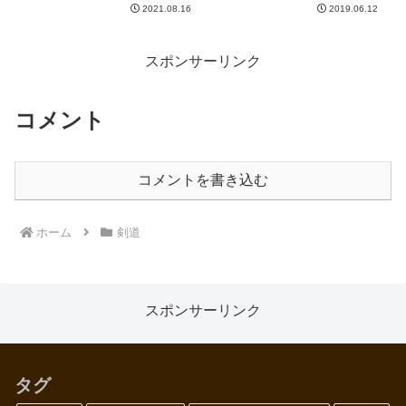
2021.08.16
2019.06.12
ち間ギリギリのあたりでさらに圧
の方が地力に勝る場合、いろんな
をかけたいものだから右足を出し
ことに余裕があるため、おそらく
ていくのですが、攻めが効いてな
打突フォームもちゃんとしたもの
いとなれば打てない。そこで右足
（今の自分なりに）になってい
スポンサーリンク
だ...
る...
コメント
コメントを書き込む
ホーム
剣道
スポンサーリンク
タグ