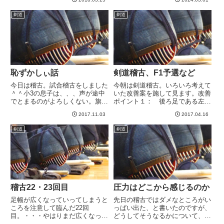
から打てばいいんだ、と教わった
なら防具担いで自転車の距離なん
んですがこれができない。普通に
ですが、子供はまだ防具担いで自
剣道
剣道
ぱっくりコテ打たれちゃいます
転車、は危ない距離なので車で通
ね...
ってます。桜並木をみながら気
分...
恥ずかしぃ話
剣道稽古、F1予選など
今日は稽古。試合稽古をしました
今朝は剣道稽古。いろいろ考えて
＾＾小3の息子は、、、声が途中
いた改善案を施して見ます。改善
でとまるのがよろしくない。旗が
ポイント１： 後ろ足である左足
上がりかけても途中で下がっちゃ
に体重を乗せる改善ポイント
2017.11.03
2017.04.16
います^^;まああとは息子だけで
２： 一足一刀より前から攻め合
なく相手もひたすら猪突猛進して
い開始運のよいことに、今日は大
剣道
剣道
竹刀が交錯してるだけ。打ちもし
人同士の地稽古がたくさんできま
っかりしてないので永遠と相打...
したので、改善ポイントをじっく
り検...
稽古22・23回目
圧力はどこから感じるのか
足幅が広くなっていってしまうと
先日の稽古ではダメなところがい
ころを注意して臨んだ22回
っぱい出た、と書いたのですが、
目。・・・やはりまだ広くなって
どうしてそうなるかについて、あ
しまっていってるようです^^;打
れからつらつら考えてますw自分