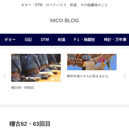
ギター・DTM、ロードバイク、剣道、その他趣味のこと
NICO BLOG
ギター
日記
DTM
剣道
F１・格闘技
時計・万年筆
剣道
日記
エ
動作作成スキルが高まるかも
ン
稽古58・59回目
新旧
稽古62・63回目