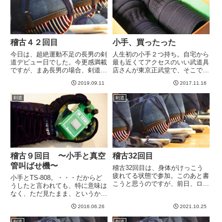
稽古４２回目
小手、買ったった
今日は、超絶運動不足の長男の剣
人生初の小手２つ持ち。自宅から
道デビュー日でした。今更感満載
最も近くてアクセスのいい武道具
ですが、まあ長男の場合、剣道で
店さんが東京正武堂で、そこで購
強くなるというよりは、運動不足
入させてもらいました。当初リバ
2019.09.11
2017.11.16
解消の意味合いの方が強い感じで
剣した直後、防具を揃えるのにも
すが。なかなかコミュニケーショ
伺ったのですが、数ヶ月かかると
剣道
剣道
ンに困難を抱えてたりもするの
聞き、断念。「いや、なんか今あ
で、仕事も早々に切り上げ、最初
る在庫ですぐ持って帰れるやつ
か...
と...
稽古９回目 〜小手と真空
稽古32回目
管叫ばせ機〜
稽古32回目は、身体がけっこう
疲れてる状態で参加。このあと書
小手とTS-808。・・・だからど
こうと思うのですが、前日、ロー
うしたと言われても、特に意味は
ドバイクで163km走り、お尻から
なく、ただ見たまま、というか、
ふくらはぎまでが激しい筋肉痛で
単にこれだけのものですwさて、
す。さて、基本稽古を開始して思
2016.06.26
2021.10.25
試合の翌週は稽古自体がお休みで
いました。やはり身体疲れてるな
した。今日から復帰。互角稽古も
剣道
剣道