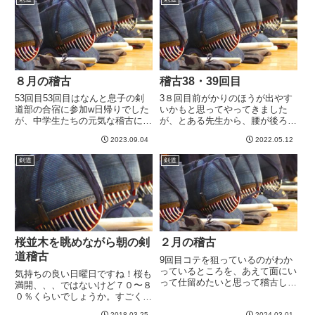
ー、、、と。特にお尻からハ...
１分で回っていくタイプだったの
で、駆け引きとか勝負よりも...
８月の稽古
稽古38・39回目
53回目53回目はなんと息子の剣
3８回目前がかりのほうが出やす
道部の合宿に参加w日帰りでした
いかもと思ってやってきました
が、中学生たちの元気な稽古に混
が、とある先生から、腰が後ろに
じれて楽しかった。外部コーチと
残ってると注意を受ける。大げさ
2023.09.04
2022.05.12
してきてくださっている7段先生
にやるとこういうふうな感じにな
の子どもたちに対する始動も、基
ってる、と動きを見せてもらった
剣道
剣道
本と試合のための実践が上手いこ
ところ、うーん、これはいかん。
と混ざっていて子どもたちが興...
荷重を多少前に持っていくにして
も...
桜並木を眺めながら朝の剣
２月の稽古
道稽古
9回目コテを狙っているのがわか
っているところを、あえて面にい
気持ちの良い日曜日ですね！桜も
って仕留めたいと思って稽古して
満開、、、ではないけど７０〜８
います。超強B先生は、コテを狙
０％くらいでしょうか。すごく綺
わせておいて手首をすこし開いて
麗です。習っている道場は、一人
2018.03.25
2024.03.01