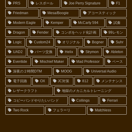
PRS
レスポール
Joe Perry Signature
F1
Friedman
Mesa/Boogie
アコースティック
Modern Eagle
Kemper
McCarty 594
試奏
Dragon
Fender
コンボをヘッド化計画
99レモン
Logic
Custom24
オリジナル
Bogner
Suhr
UAD2
パーツ交換
Helix
Strymon
Ableton
Eventide
Mischief Maker
Mad Professor
ベース
深夜の２時間DTM
MOOG
Universal Audio
電子回路
OX
JC対策
812
メンテナンス
レザークラフト
地獄のメカニカルトレーニング
コピーバンドやりたいバンド
Collings
Ferrari
Two Rock
フェラーリ
Matchless