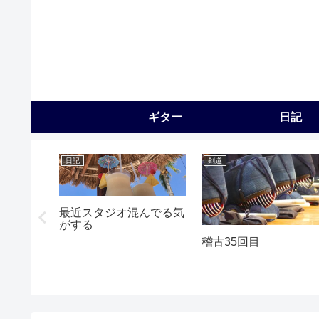
ギター
日記
日記
剣道
最近スタジオ混んでる気
がする
換して練
稽古35回目