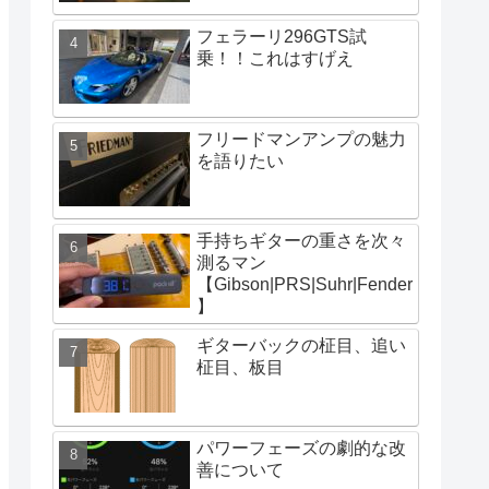
フェラーリ296GTS試
乗！！これはすげえ
フリードマンアンプの魅力
を語りたい
手持ちギターの重さを次々
測るマン
【Gibson|PRS|Suhr|Fender
】
ギターバックの柾目、追い
柾目、板目
パワーフェーズの劇的な改
善について