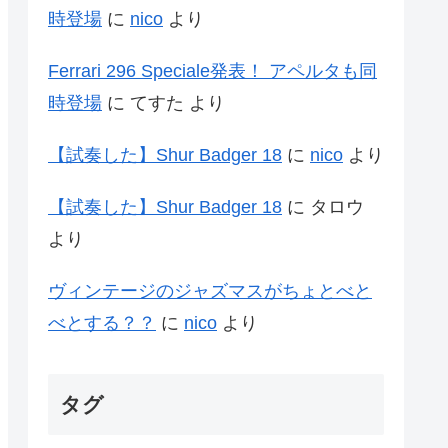
時登場
に
nico
より
Ferrari 296 Speciale発表！ アペルタも同
時登場
に
てすた
より
【試奏した】Shur Badger 18
に
nico
より
【試奏した】Shur Badger 18
に
タロウ
より
ヴィンテージのジャズマスがちょとべと
べとする？？
に
nico
より
タグ