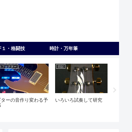
F１・格闘技
時計・万年筆
エフェクター
日記
練習
ギターの音作り変わる予
いろいろ試奏して研究
最終オ
感