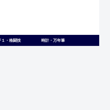
F１・格闘技
時計・万年筆