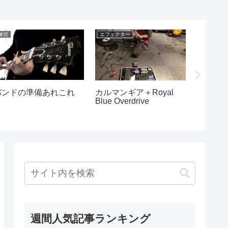
練習
エフェクター
DAW・作
バンドの準備あれこれ
カルマンギア＋Royal
スピー
Blue Overdrive
したら
た
週間人気記事ランキング