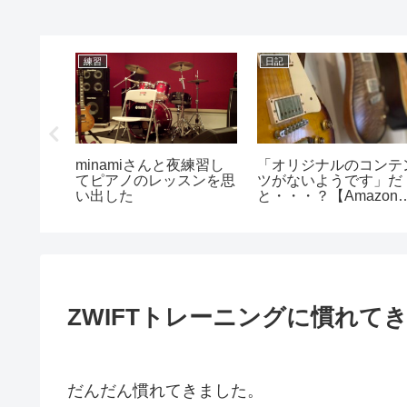
練習
日記
0回目
minamiさんと夜練習し
「オリジナルのコンテ
てピアノのレッスンを思
ツがないようです」だ
い出した
と・・・？【Amazon
ソシエイト 】
ZWIFTトレーニングに慣れて
だんだん慣れてきました。