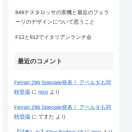
849テスタロッサの実機と最近のフェラ
ーリのデザインについて思うこと
F12と812でイタリアンランチ会
最近のコメント
Ferrari 296 Speciale発表！ アペルタも同
時登場
に
nico
より
Ferrari 296 Speciale発表！ アペルタも同
時登場
に
てすた
より
【試奏した】Shur Badger 18
に
nico
より