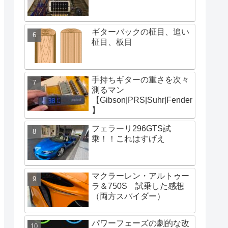
ギターバックの柾目、追い
柾目、板目
手持ちギターの重さを次々
測るマン
【Gibson|PRS|Suhr|Fender
】
フェラーリ296GTS試
乗！！これはすげえ
マクラーレン・アルトゥー
ラ＆750S 試乗した感想
（両方スパイダー）
パワーフェーズの劇的な改