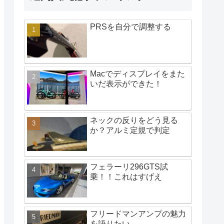
PRSを自分で調整する
Macでディスプレイをまた
いだ表示ができた！
ネックの反りをどう見る
か？アルミ定規で判定
フェラーリ296GTS試
乗！！これはすげえ
フリードマンアンプの魅力
を語りたい