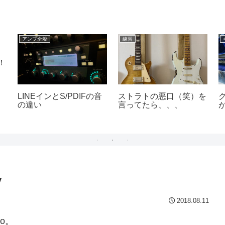
アンプ全般
練習
、
！
LINEインとS/PDIFの音
ストラトの悪口（笑）を
の違い
言ってたら、、、
y
2018.08.11
o。