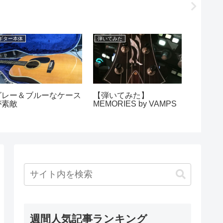
ギター本体
弾いてみた
日記
グレー＆ブルーなケース
【弾いてみた】
暑い、
が素敵
MEMORIES by VAMPS
ょっと
週間人気記事ランキング