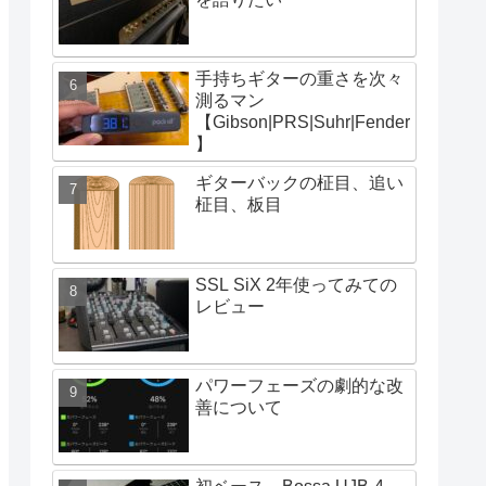
手持ちギターの重さを次々
測るマン
【Gibson|PRS|Suhr|Fender
】
ギターバックの柾目、追い
柾目、板目
SSL SiX 2年使ってみての
レビュー
パワーフェーズの劇的な改
善について