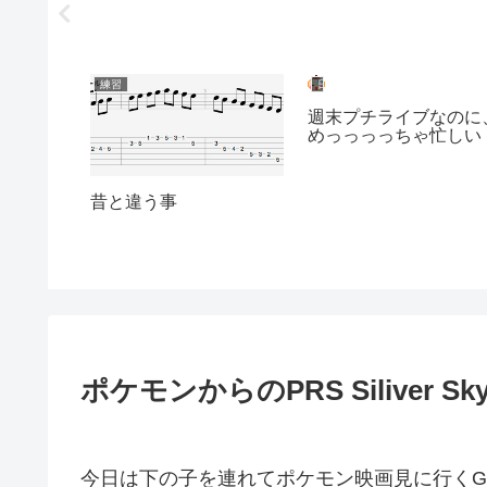
練習
日記
週末プチライブなのに
めっっっっちゃ忙しい
昔と違う事
のニュー
ゴールド
ポケモンからのPRS Siliver Sk
今日は下の子を連れてポケモン映画見に行くG