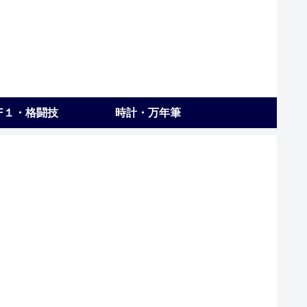
F１・格闘技
時計・万年筆