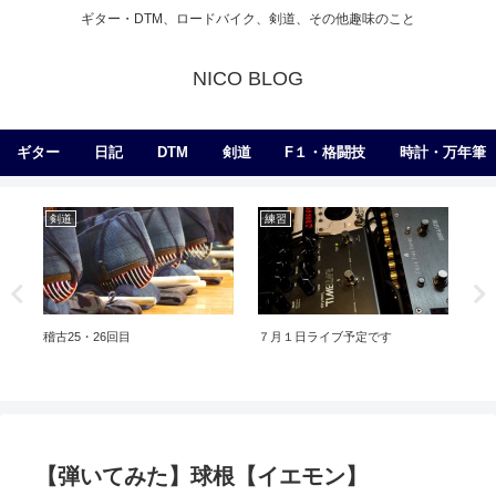
ギター・DTM、ロードバイク、剣道、その他趣味のこと
NICO BLOG
ギター
日記
DTM
剣道
F１・格闘技
時計・万年筆
剣道
練習
練
稽古25・26回目
７月１日ライブ予定です
危
【弾いてみた】球根【イエモン】