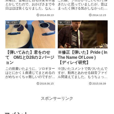
木曜日、金曜日と自宅作業＆早退
この曲、ソロがかっこいいので弾
とかしてたので、おかげさまで今
きたいと思っていましたが、昔は
日はほぼ良くなりました。なんか
まったく弾ける気がしなかったの
胸焼けがすごかったのですが、直
で断念してました。絶対無理だ
2014.09.13
2014.12.23
りました＾＾ 体調よくなった
わ、こんなの、と思ったのを覚え
ら、今朝はかなり早起きしてしま
ていますwしかし、今ならひょっ
弾いてみた
弾いてみた
ったwで、Youtubeみてたら、こ
としたら、、、と思い、本日練習
の曲のサムネイルがたまたま...
したところ、、、なんとか弾け
た！...
【弾いてみた】君をのせ
※修正【弾いた】Pride ( In
て OM1とD28の２バージ
The Name Of Love )
ョン
【ディレイ研究】
この前書いたように、ソロギター
※頂いたコメントで気づいたんで
はとにかく１曲通じてまとめるの
すが、動画とあわせる録音ファイ
がめちゃくちゃ難しいのですが、
ル間違えてました。もうちょっと
もうキリがないので、この辺でい
ディレイが聞こえるバージョンに
2018.06.15
2015.04.09
ったん区切りをつけるべく録画。
修正最近、改めてディレイにはま
OM1A JLとD28の2本でそれぞれ
っています。週末、TIMELINEで
撮ってみました。あ、ラピュタラ
いろんな設定を試してみたり、デ
ピュタいってますが、南...
ィレイが映えるリフを模索...
スポンサーリンク