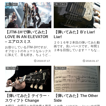
もイントロくらいしかもう覚えて
に最新作はまだ見れてない。さ
弾いてみた
弾いてみた
ないので、朝...
て、この曲をを最初聞いた時はち
ょっ...
【JTM-1Hで弾いてみた】
【弾いてみた】B’z Liar!
LOVE IN AN ELEVATOR
Liar!
– エアロスミス
２０１６年２本目の弾いてみた動
画です。良いペースです。年間１
お借りしているJTM-1Hですが、
２本を目指しています＾＾ちなみ
オフセットのキュートなルックス
に２０１５年も、１月中は調子良
に加えて、音も好き。ちょうど今
かったw後半失速して、２０１５
練習してる曲を弾いてみたら、フ
年は６本でした。→ 過去の「弾
2019.07.17
2016.01.17
リードマンよりこっちの方がしっ
いてみた」記事一覧先日、ライブ
くりくるかな？というのもあり、
弾いてみた
弾いてみた
で弾いたB'zのLiar! L...
急遽、動画撮ってみました＾＾エ
アロスミスのLove In...
【弾いてみた】テイラー・
【弾いてみた】The Other
スウィフト Change
Side