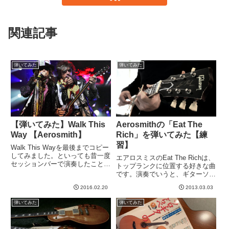
関連記事
弾いてみた
弾いてみた
【弾いてみた】Walk This
Aerosmithの「Eat The
Way 【Aerosmith】
Rich」を弾いてみた【練
習】
Walk This Wayを最後までコピー
してみました。といっても昔一度
エアロスミスのEat The Richは、
セッションバーで演奏したことが
トップランクに位置する好きな曲
あるのですが、あの時は、できな
です。演奏でいうと、ギターソロ
いところを適当に端折っておりま
が超好き。というわけで、ギター
したが、今回は一応タブ通り最後
2016.02.20
2013.03.03
を始めたばかりの頃、挑戦して挫
までいけました。最後のソロの入
折した経験ありますwバッキング
弾いてみた
弾いてみた
りのフレーズと、な...
は初心者でもなんとか弾けたので
すが、ソロは全然だ...