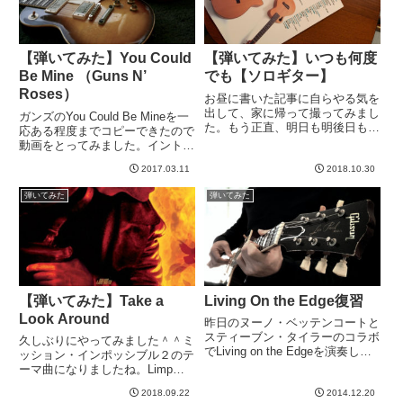
【弾いてみた】You Could
【弾いてみた】いつも何度
Be Mine （Guns N’
でも【ソロギター】
Roses）
お昼に書いた記事に自らやる気を
出して、家に帰って撮ってみまし
ガンズのYou Could Be Mineを一
た。もう正直、明日も明後日も来
応ある程度までコピーできたので
週でも、そう変わらんだろ
動画をとってみました。イントロ
う。。。２〜３ヶ月したらもうち
のドラムからかっこいいですよ
ょっとうまくなってるはずだけ
2017.03.11
2018.10.30
ね〜、この曲。好き。今回は、見
ど。現時点では限界効用は十分に
ていたタブに違うところ、主にリ
弾いてみた
弾いてみた
低くなった、、、と思うので録
ードフレーズで違いが散見された
音。南澤大...
ので、耳コピが入...
【弾いてみた】Take a
Living On the Edge復習
Look Around
昨日のヌーノ・ベッテンコートと
スティーブン・タイラーのコラボ
久しぶりにやってみました＾＾ミ
でLiving on the Edgeを演奏して
ッション・インポッシブル２のテ
ました。好きな曲だし、全体的に
ーマ曲になりましたね。Limp
簡単なので、初めてコピーしたエ
Bizkit の「Take a Look Around」
アロの曲だったような記憶がwで
2018.09.22
2014.12.20
です。うむ。トムが若い。ちなみ