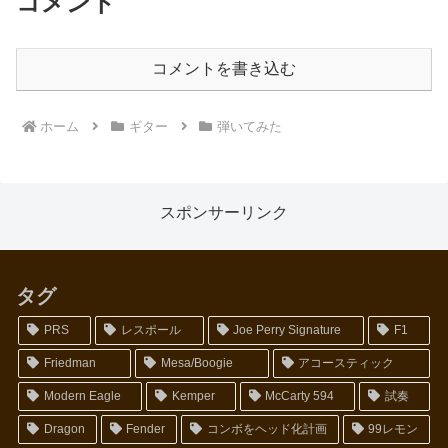
コメント
コメントを書き込む
ホーム
ギター
弾いてみた
スポンサーリンク
タグ
PRS
レスポール
Joe Perry Signature
F1
Friedman
Mesa/Boogie
アコースティック
Modern Eagle
Kemper
McCarty 594
試奏
Dragon
Fender
コンボをヘッド化計画
99レモン