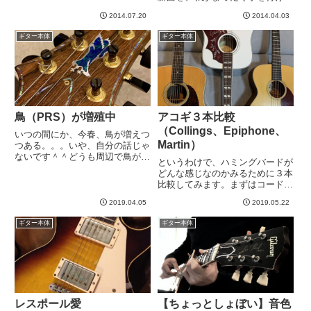
チリ成分が、ボグナーとかに比べ
いなかったため（笑）、機材で遊
るとクールな感じ・・・？同じ音
2014.07.20
2014.04.03
ぼうの会とさせていただきまし
聞いても間奏はそれぞれなので言
た。まずは写真をご覧いただきま
ギター本体
ギター本体
葉で説明するの難しいですね...
しょう。じゃん。ギター４本にア
ンプ４つ。minami...
鳥（PRS）が増殖中
アコギ３本比較
（Collings、Epiphone、
いつの間にか、今春、鳥が増えつ
Martin）
つある。。。いや、自分の話じゃ
ないです＾＾どうも周辺で鳥が増
というわけで、ハミングバードが
えている気配がする。私は一番好
どんな感じなのかみるために３本
きなギターはレスポール、、、と
比較してみます。まずはコードス
言い続けてますが、これ以上レス
トロークからやってみます。早
ポールが欲しいとはあんまり思わ
2019.04.05
2019.05.22
速、動画^^アコギで、ピックを持
ないんですね。楽器屋さんにい
たないでストロークする弾くやり
っ...
ギター本体
ギター本体
方がよく分かっておらず、なんか
たどたどしいです。。。親指と
人...
レスポール愛
【ちょっとしょぼい】音色