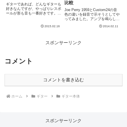
比較
ギターであれば、どんなギターも
好きなんですが、やっぱりレスポ
Joe Perry 1959とCustom24の音
ールが形も音も一番好きです。自
色の違いを録音で示そうとしてや
分では、レスポールに対する愛は
ってみました。アンプを鳴らして
人後に落ちない自信があるのです
みたのですが、、、音量をあげら
が、何事にも上には上がいるもの
2015.02.16
2014.02.11
れなかったので音色的に残念。そ
です。カスタマイズ経験とか、演
して夕飯前だったので、あんまり
奏技術とか、高級な機種かどう
やり直しする時間もなかったの
か...
で、演奏もな...
スポンサーリンク
コメント
コメントを書き込む
ホーム
ギター
ギター本体
スポンサーリンク