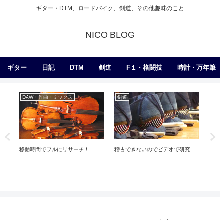
ギター・DTM、ロードバイク、剣道、その他趣味のこと
NICO BLOG
ギター
日記
DTM
剣道
F１・格闘技
時計・万年筆
DAW・作曲・ミックス
剣道
日
移動時間でフルにリサーチ！
稽古できないのでビデオで研究
iP