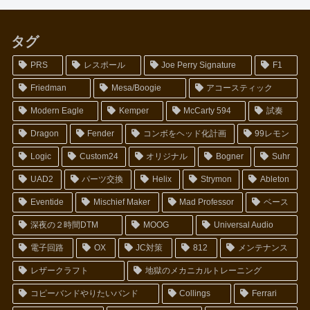
タグ
PRS
レスポール
Joe Perry Signature
F1
Friedman
Mesa/Boogie
アコースティック
Modern Eagle
Kemper
McCarty 594
試奏
Dragon
Fender
コンボをヘッド化計画
99レモン
Logic
Custom24
オリジナル
Bogner
Suhr
UAD2
パーツ交換
Helix
Strymon
Ableton
Eventide
Mischief Maker
Mad Professor
ベース
深夜の２時間DTM
MOOG
Universal Audio
電子回路
OX
JC対策
812
メンテナンス
レザークラフト
地獄のメカニカルトレーニング
コピーバンドやりたいバンド
Collings
Ferrari