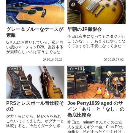
たのですが、全...
グレー＆ブルーなケースが
早朝のJP撮影会
素敵
今日は夜中になってもスタジオ行
こうかな。。。あまりにやってな
Gさんにお借りしている、私と同
くてさすがに不安になってきたw
い歳のマーティンD28。楽器本体
今月は９９レモン＋ワシノスリ月
が素晴らしいのは言うまでもない
間で、数週間JPを全く触ってな
のですが、ケースがイカす！綺麗
かったです。我慢できずにちょっ
2016.05.26
2015.07.02
なんですよね。中のブルーが。外
と撮影。おお、、、絵になる。
側も、ちょっと上の写真では分か
ギター本体
ギター本体
と、一人悦に入れますwここで撮
りにくいですが、青みがかったグ
影...
レーとでもいうのかな。試奏の...
PRSとレスポール音比較そ
Joe Perry1959 aged のサ
の3
イン「あり」と「なし」の
徹底比較会
夕方くらいから、Mark Vをあれ
これいじってました。ボグナーと
昨日は、minamiさんとそのご友
比較すると、冷たくダークな印象
人を交えてギター会。Club R9の
を受けてきました＾＾歪みのチリ
新曲を、私がまったく手を付けて