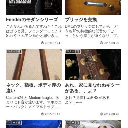
Fenderのモダンシリーズ
ブリッジを交換
こんなんがあるんですね＾＾これ
DMCのブリッジにしてから、ど
はぱっと見、フェンダーってより
うもJPの特徴的な低音の「ご
Suhrやトムアン系かと思いき
っ」という感じが薄くなり、ブラ
や、ちゃんと（？）Fenderなん
イトになってしまった気がしてい
2019.07.24
2016.03.25
ですね。これでストラトっていわ
ました。というわけで、昨夜、弦
れてもおお？！って感じですけ
交換のついでにブリッジを元々付
ギター本体
ギター本体
ど、シェイプがストラトなのか。
いていた純正のブリッジに変更。
ハムだし全然違うギターに見え...
写真は変更後。購入時についてい
た...
ネック、指板、ボディ厚の
あれ、家に見なれぬギター
違い
がある、、よ？
Custom24 と Modern Eagle。あ
あれ？見慣れぬPRSがある
まりにも音が違います。マホガニ
よ？！-----
ー・バックにメイプルトップ。ネ
ックと指板がローズウッド。基本
2015.01.17
2019.08.26
材質の構成が一緒なので、なんと
なく似た感じになっちゃうか
ギター本体
ギター本体
な、、、困ったな、、、と思って