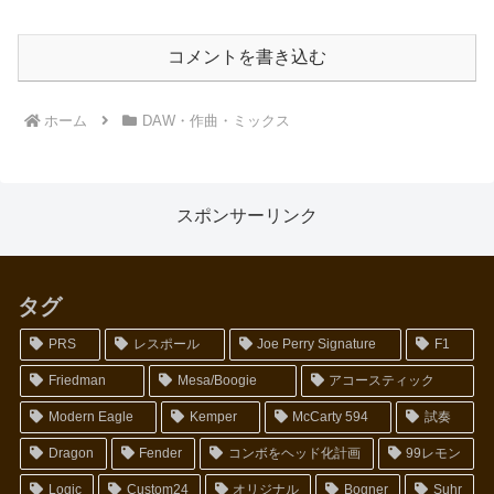
コメントを書き込む
ホーム
DAW・作曲・ミックス
スポンサーリンク
タグ
PRS
レスポール
Joe Perry Signature
F1
Friedman
Mesa/Boogie
アコースティック
Modern Eagle
Kemper
McCarty 594
試奏
Dragon
Fender
コンボをヘッド化計画
99レモン
Logic
Custom24
オリジナル
Bogner
Suhr