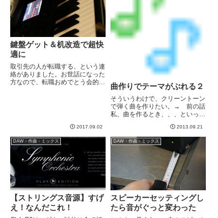
鍵盤ゲット＆机改造で超快
適に
取引先の人が転職する、という連
絡がありました。お世話になった
方なので、転職おめでとう会的な
曲作りでテーマがぶれる２
ものをやりました＾＾その方、キ
ーボードで以前バンドやってたと
そういうわけで、クリーントーン
いうことで、たまに会うと音楽の
で弾く曲を作りたい。→ 前の話
趣味の話などをよくしてました。
私、曲を作るとき、、、といって
その流れで、「実は６１鍵くら
も人生で完成させた曲ってまだ１
2017.09.02
2013.09.21
い...
０曲未満ですけど。多分、全９
曲。断片はいっぱいありますww
DAW・作曲・ミックス
DAW・作曲・ミックス
ともかく作曲の手順としては何個
かあって、１. なんとなく脳内
で...
【ストリングス音源】すげ
スピーカーセッティングし
え！なんだこれ！
たら音がぐっと変わった