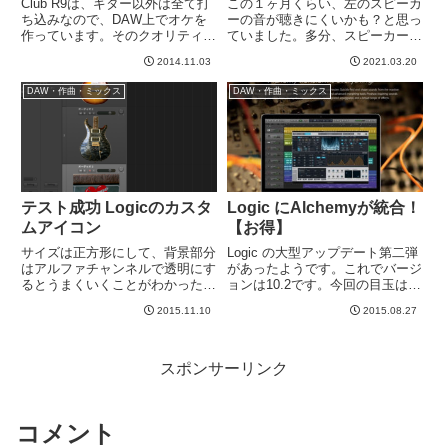
Club R9は、ギター以外は全て打
この１ヶ月くらい、左のスピーカ
ち込みなので、DAW上でオケを
ーの音が聴きにくいかも？と思っ
作っています。そのクオリティを
ていました。多分、スピーカーの
左右するのは、個人的には最重要
位置が悪いんだろうなあ、とぼん
2014.11.03
2021.03.20
なのがドラム。次にベースかな
やりと思っていましたが、特に何
あ、と思っています。この２つが
もしてませんでした。しかし、下
DAW・作曲・ミックス
DAW・作曲・ミックス
良い音がする音源をもってると、
の動画を見て早速真似すること
いろんな事がごまかせる、そ...
に。同じやり方を見様見真似でや
っ...
テスト成功 Logicのカスタ
Logic にAlchemyが統合！
ムアイコン
【お得】
サイズは正方形にして、背景部分
Logic の大型アップデート第二弾
はアルファチャンネルで透明にす
があったようです。これでバージ
るとうまくいくことがわかった。
ョンは10.2です。今回の目玉は、
ただ、妙にテカってしまってデフ
タイトルの件で、Camel Audio社
2015.11.10
2015.08.27
ォルトのイラスト系アイコンと並
のAlchemyというソフトシンセが
ぶと若干生々しくて気持ち悪い
統合されたようです。Alchemyと
か・・・？写真の撮り方からやり
いうソフトは知らなかったので...
直さないとダメかも。なるべくの
スポンサーリンク
ぺ...
コメント