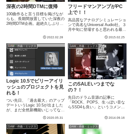
深夜の2時間DTMに復帰
フリードマンアンプがPC
上で！！
100曲作ると言う目標を掲げなが
らも、長期間放置していた深夜の
高品質なアナログシミュレーショ
2時間DTM企画。超絶久しぶりに
ンで高名なUniversal Audio社。３
復帰して3曲ほど追加しました。
月中旬に登場すると思われる最新
チョコを渡すシーンがお題という
版 バージョン8.0は、強力なア
ことで、可愛い感じで。これはギ
2022.02.28
2015.02.25
ップデートになりそうです！まず
ターは使ってなくて、DAW上の
目玉の一つは、フリードマンが
DAW・作曲・ミックス
DAW・作曲・ミックス
ソフトウェアシンセのみ使用...
UAD2上でモデリングされる事。
どうせBE1...
Logic 10.5でビリーアイリ
このSALEいつまでな
ッシュのプロジェクトを見
の？！
れる！
先日のドラム音源の記事に
つい先日、「過去最大」のアップ
「ROCK、POPS、生っぽい音な
デートいうLogic 10.5が出ました
らSSD4も良い」というコメント
が、まだ全然新機能いじってない
をいただいたので、さっそく
んです。ちょっと見るだけ見る
Youtubeやホームページをチェッ
2020.05.31
2014.09.16
か、、、と思って開いたらこんな
クしてみる。Slate Digitalという
のが。「デモプロジェクト」とい
のは名前だけはなんかどっかで聞
DAW・作曲・ミックス
DAW・作曲・ミックス
うタブがありますね。今までもあ
いた事がありま...
ったのかなあ？気づかな...