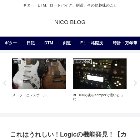
ギター・DTM、ロードバイク、剣道、その他趣味のこと
NICO BLOG
ギター
日記
DTM
剣道
F１・格闘技
時計・万年筆
練習
アンプ全般
練
ストラトとレスポール
BE-100の魂をKemperで吸いとっ
パチ
た
これはうれしい！Logicの機能発見！【カ