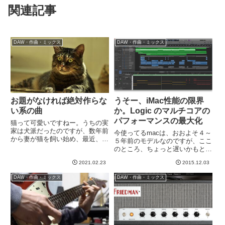
関連記事
DAW・作曲・ミックス
DAW・作曲・ミックス
お題がなければ絶対作らな
うそー、iMac性能の限界
い系の曲
か。Logic のマルチコアの
パフォーマンスの最大化
猫って可愛いですねー。うちの実
家は犬派だったのですが、数年前
今使ってるmacは、おおよそ４～
から妻が猫を飼い始め、最近、家
５年前のモデルなのですが、ここ
の近くで生まれたばっかりの赤ち
のところ、ちょっと遅いかもとか
ゃん猫を保護して、二匹体制とな
すかに思っていました。今
ってます。犬とは違う可愛さがあ
2021.02.23
2015.12.03
日、、、Logicで、結構トラック
りますね＾＾さて、深夜の２時間
立ち上げてエフェクトいっぱいか
DAW・作曲・ミックス
DAW・作曲・ミックス
DTMのお題は、「上の写真を
けたら再生できなくなったorzフ
イ...
リーズといって、リアルタイム...