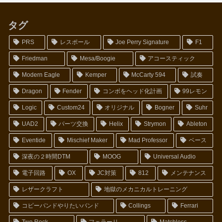
タグ
PRS
レスポール
Joe Perry Signature
F1
Friedman
Mesa/Boogie
アコースティック
Modern Eagle
Kemper
McCarty 594
試奏
Dragon
Fender
コンボをヘッド化計画
99レモン
Logic
Custom24
オリジナル
Bogner
Suhr
UAD2
パーツ交換
Helix
Strymon
Ableton
Eventide
Mischief Maker
Mad Professor
ベース
深夜の２時間DTM
MOOG
Universal Audio
電子回路
OX
JC対策
812
メンテナンス
レザークラフト
地獄のメカニカルトレーニング
コピーバンドやりたいバンド
Collings
Ferrari
Two Rock
フェラーリ
Matchless