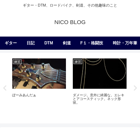
ギター・DTM、ロードバイク、剣道、その他趣味のこと
NICO BLOG
ギター
日記
DTM
剣道
F１・格闘技
時計・万年筆
練習
練習
エ
ぽーみあんだぁ
ダメージ。意外に綺麗な。エレキ
G2
とアコースティック。ネック形
状。