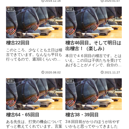
2019.12.16
2020.01.07
は最近、自分で「これよくないな
えたのは夏前くらいだったとおも
ー」と思ってるところを指摘され
うので、今年は多分60回を超え
剣道
剣道
てしまいました^^;最近、左足に
られるのではないか？と思ってい
しっかりとセットできるよう...
ます＾＾しかし不安要素も...
稽古22回目
稽古46回目。そして明日は
出稽古！（楽しみ）
このところ、少なくとも土日は稽
古できています。なんなら平日も
本日で４６回目の稽古です。とは
行ってるので、週3回くらいのペ
いえ、この日は子供たちを受けて
ースです。もしこれが維持できた
あげることがメインで、自分の稽
とすると、のこり５ヶ月だから、
古としては素振りや足捌き、基本
週3回 X ４週間 X ５ヶ月
2020.08.02
2021.11.27
打ちを少々、、、という感じで
＝ ６０回くらいあることになり
す。ビデオを見返して、自分のひ
剣道
剣道
ます。すると、2020年80...
かがみの張りや、姿勢がすこし気
になったので、その辺を意識して
み...
稽古64・65回目
稽古38・39回目
ある先生は、打突の機会について
3８回目前がかりのほうが出やす
ずっと教えてくれています。言葉
いかもと思ってやってきました