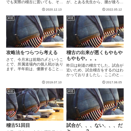
でも実際の稽古に置いても、その
が、とある先生から、腰が後ろに
機会を捉えることに特化した稽古
残ってると注意を受ける。大げさ
2020.12.13
2022.05.12
をしてくださって、それのおかげ
にやるとこういうふうな感じにな
で徐々にわかり始めてきた、とい
ってる、と動きを見せてもらった
剣道
剣道
うのがあります。その先生に最近
ところ、うーん、これはいかん。
指摘されているのは、機会その
荷重を多少前に持っていくにして
も...
も...
攻略法をつらつら考える
稽古の出来が悪くもやもや
もやもや。。。
さて、今月末は前期の〆というこ
とで、所属道場内の個人戦があり
昨日は剣道の稽古でした。試合が
ます。半年前は、優勝することが
近いため、試合稽古をするのはわ
できました。前回は自信もありま
かっておりましたし、ここのとこ
した。が、しかし今回はそうはい
ろ好調なこともあって、気分良く
かない。危うい。。。この半年
2019.07.10
2017.06.05
勝っておきたいと思っていたので
で、・強い人が続々入会・既存の
すが。。。結果、１分１敗。む
剣道
剣道
人も強くなってるということで、
む。。。。むむむむむむ。。。。
今...
結果以前に、内容が良くない。非
常...
稽古51回目
試合が、、、ない、、、だ