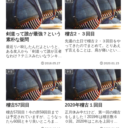
剣道
剣道
剣道って誰が最強？という
稽古2・３回目
素朴な疑問
先週の土日で稽古２・３回目をや
ってきたのでまとめて。とりあえ
最近リバ剣したんだよというと、
ず言えることは、肩が痛いという
ある友人から「剣道って誰が王者
こと。。。でも1回目よりは良く
なわけ？テニスみたいなランキン
なってきました。剣道の肩の動き
グとかあるの？」と聞かれまし
に関しては特に痛くはない。イン
2016.05.27
2020.01.15
た。うーん、、、どうだろう。剣
パクトが痛い感じです。あと素振
道から２４年も離れている上、競
剣道
剣道
りでキュッと止めるところもや
技レベルの事情はまったく知らな
や...
い。少なくともランキングなどは
な...
稽古57回目
2020年稽古１回目
稽古57回目！今の所59回目まで
正月休み中だけど、第一回の稽古
は予定されていますが、こうなっ
をしました！2019年は稽古数６
たら60回とキリ良いところまで
０回。2020年はこれを上回りた
いきたいですね＾＾さて、この日
いものです。2019年も稽古数増