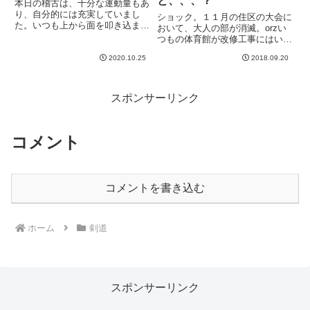
と、、、？
本日の稽古は、十分な運動量もあ
り、自分的には充実していまし
ショック。１１月の住区の大会に
た。いつも上から面を叩き込まれ
おいて、大人の部が消滅。orzい
る物凄い強い先生相手に、何本か
つもの体育館が改修工事にはい
相面でいいところをとれたと思い
り、別の体育館で行われるのです
ます。多分一回の稽古で４回打て
2020.10.25
2018.09.20
が、狭いため高校生以上の試合を
たのは新記録な気がします。いい
割愛、ということになったっぽい
感じに打てる時は、足が低く遠く
です。がーーーーーーん。。。噂
出...
にはちょっと聞いてましたが、
スポンサーリンク
ど...
コメント
コメントを書き込む
ホーム
剣道
スポンサーリンク