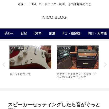
ギター・DTM、ロードバイク、剣道、その他趣味のこと
NICO BLOG
ギター
日記
DTM
剣道
F１・格闘技
時計・万年筆
ギター本体
アンプ全般
練
ストラトについて
ボグナーエクスタシー＆フリード
適
マンのプロファイリング
スピーカーセッティングしたら音がぐっと