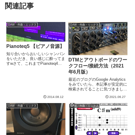
関連記事
DAW・作曲・ミックス
DAW・作曲・ミックス
Pianoteq5 【ピアノ音源】
知り合いからおいしいシャンパン
をいただき、良い感じに酔ってま
DTMとアウトボードのワー
すwさて、これまでPianoteq4と
クフロー/接続方法（2021
いうピアノ音源を愛用していたの
年6月版）
ですが、バージョン５がでて優待
があったので、しばらく前にぽち
最近のブログのGoogle Analytics
っておいていじってませんでし
をみていたら、本記事が安定的に
た。なんとなく弾いてみる...
検索されてることに気づきまし
た。ちょっと内容的に物足りない
2014.08.12
2021.06.27
ところもあったのでリライトして
見ました。物理的な接続方法まず
DAW・作曲・ミックス
DAW・作曲・ミックス
全体の物理的な結線をどうやって
いるかまとめて見...