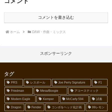
コメント
コメントを書き込む
ホーム
DAW・作曲・ミックス
スポンサーリンク
タグ
PRS
レスポール
Joe Perry Signature
F1
Friedman
Mesa/Boogie
アコースティック
Modern Eagle
Kemper
McCarty 594
試奏
Dragon
Fender
コンボをヘッド化計画
99レモン