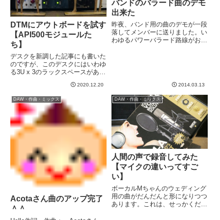
バンドのバラード曲のデモ
出来た
DTMにアウトボードを試す
昨夜、バンド用の曲のデモが一段
落してメンバーに送りました。い
【API500モジュールた
わゆるパワーバラード路線がお題
ち】
でした。ピアノとドラムとメロデ
ィだけのスケッチ程度の簡単なや
デスクを新調した記事にも書いた
つですが、あとは歌詞が出来てか
のですが、このデスクにはいわゆ
らメロディの調整してギターのア
る3U x 3のラックスペースがあり
レンジという流れかな、と。あ
ます。空いてると埋めたくなりま
2020.12.20
2014.03.13
と...
すよね、、、という話なんです
が、実はこれ、もともとある程度
DAW・作曲・ミックス
DAW・作曲・ミックス
アテがありました。とある先輩か
ら、API500モジュール...
人間の声で録音してみた
【マイクの違いってすご
い】
ボーカルMちゃんのウェディング
用の曲がだんだんと形になりつつ
Acotaさん曲のアップ完了
あります。これは、せっかくだか
＾＾
ら本人の声で録音して、音源の形
にしてご両親にプレゼントしてあ