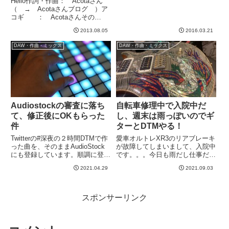
Hello作詞・作曲： Acotaさん
げたいなあとおもっておりまし
（ → Acotaさんブログ ）ア
た。そこで、テストということで
コギ ： Acotaさんその
先日、Mちゃんと一緒にスタジオ
他 ： 私という感じでwアメ
2013.08.05
2016.03.21
に...
ブロ徘徊中に偶然拝見したAcota
さんの曲をアレンジさせてもらい
DAW・作曲・ミックス
DAW・作曲・ミックス
ました。アコギの弾き語りをされ
ています...
Audiostockの審査に落ち
自転車修理中で入院中だ
て、修正後にOKもらった
し、週末は雨っぽいのでギ
件
ターとDTMやる！
Twitterの#深夜の２時間DTMで作
愛車オルトレXR3のリアブレーキ
った曲を、そのままAudioStock
が故障してしまいまして、入院中
にも登録しています。順調に登録
です。。。今日も雨だし仕事だし
されていったのですが、ある時、
乗れないのですが、バイクがない
2021.04.29
2021.09.03
審査に落ちました（泣）そこで、
というだけでなんか寂しい。。。
何が悪かったか見直して、その点
明日から週末ですがどうも雨のよ
を修正して再度アップしたらOK
うですね。多分バイクには乗れな
がでたよ、と...
い。。。不幸中の幸いか。でも...
スポンサーリンク