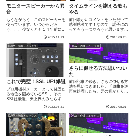
モニタースピーカーから異
タイムラインを讃える歌も
音
やる
もうながらく、このスピーカーを
前回暖かいコメントをいただいて
使っています。いつからだろ
感謝感激です！なので、調子にの
う、、、少なくとも１４年前には
ってもう一つやろうと思います。
既に使用していた。当時の写真に
というか、すでにやりはじめた。
2015.11.13
2013.09.25
写ってたので。なんかもっと前か
前回記事の最後にも書きました
らある気がする。なので２０年弱
が、Strymon TIMELINEでやって
DAW・作曲・ミックス
DAW・作曲・ミックス
くらいはつかっているだろうと思
みます。→ ブルースカイリバー
われるモニタースピーカーです。
ブの歌そして、つい...
何回...
さらに似せる方法思いつい
た
これで完璧！SSL UF1爆誕
前回記事の続き。さらに似せる方
法を思いつきました。「原曲を逆
プロ用機材メーカーとして確固た
再生処理したら、元の音がとりだ
る地位を固めているSSL。その
せるのでは・・・？」原曲は、逆
SSLは最近、天上界のみならずハ
再生されたフレーズで弾かれてい
イアマチュア界、あるいは私のよ
る。であれば、その原曲を逆再生
2023.05.31
2019.08.01
うなただのオタク界のレベルまで
したら元の音色がどんなかわかる
ご降臨くださっています。同社の
んじゃないか、と。理屈的にあ
DAW・作曲・ミックス
DAW・作曲・ミックス
UF-8はこれまでの自分のフィジ
っ...
コン歴で最強であり最も使用...