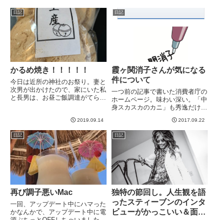
無敗のサーマンと王座統一戦。結
のギターの待遇が変わるわけでは
果、判定で勝利しました＾＾１ラ
日記
日記
ない。「ああ、６８％か」「あ...
ウンド始まったのをみてると、体
格にまさるサーマンが優勢に進
め...
かるめ焼き！！！！！
霞ヶ関消子さんが気になる
件について
今日は近所の神社のお祭り。妻と
次男が出かけたので、家にいた私
一つ前の記事で書いた消費者庁の
と長男は、お昼ご飯調達がてらお
ホームページ。味わい深い。「中
祭りへ。やきそば＆たこやきとい
身スカスカのカニ」も秀逸だけ
う、近年まずないダブル炭水化物
ど、今日仕事しながら忘れられな
のお昼ご飯となりました。で、ブ
2019.09.14
2017.09.22
いのが「霞ヶ関消子」なるキャ
ラブラ散策していたら見つけまし
ラ。先ほど、前記事に頂いたコメ
日記
日記
た！！！！！おお、、、おおお
ントに返信してたら、いてもたっ
お...
てもいられなくなった。まあ、省
庁の...
再び調子悪いMac
独特の節回し。人生観を語
ったスティーブンのインタ
一回、アップデート中にハマった
ビューがかっこいい＆面白
かなんかで、アップデート中に電
源ぶちっとOFFしちゃいました。