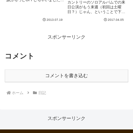
い
カントリーのソロアルバムでの来
というか、そうするしか無かっ
日公演がもう来週（初回は土曜
た。OSXは安定していて、長く
日？）じゃん、ということで下調
使っても全然問題なかったのに、
べしてる中で見つけました。GQ
これ以来、どうもところどころ怪
2013.07.19
2017.04.05
のインタビューのようですね。音
しい。まず、Excelが起動し...
楽のことじゃなくて人生観みたい
なのを語ってる短いインタビュー
ですが、なんというか独特の言葉
スポンサーリンク
使...
コメント
コメントを書き込む
ホーム
日記
スポンサーリンク