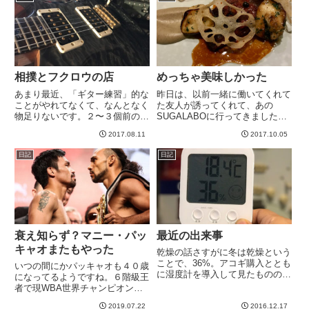
起動しなくなったorzぐるぐるの
画面で止まります。よくある...
相撲とフクロウの店
めっちゃ美味しかった
あまり最近、「ギター練習」的な
昨日は、以前一緒に働いてくれて
ことがやれてなくて、なんとなく
た友人が誘ってくれて、あの
物足りないです。２〜３個前の記
SUGALABOに行ってきました。
事で動画をアップしたLinkn Park
入口からしてすごいですね。まっ
2017.08.11
2017.10.05
「Numb」のイントロだけコピー
たく店の入口感ないです。隠れ家
（特にキーボード音）（→記事は
的とかよくいいますが、それを通
日記
日記
こちら）のように、ギターを目的
り越して、ほぼ忍者屋敷のような
としていないとこ...
感じですw ただの壁かと思っ
た...
衰え知らず？マニー・パッ
最近の出来事
キャオまたもやった
乾燥の話さすがに冬は乾燥という
ことで、36%。アコギ購入ととも
いつの間にかパッキャオも４０歳
に湿度計を導入して見たものの、
になってるようですね。６階級王
数字を見て何かをするということ
者で現WBA世界チャンピオンの
はない。ですので、湿度が７０％
パッキャオが１０歳年下の２９戦
だろうが２０％だろうが、我が家
2019.07.22
2016.12.17