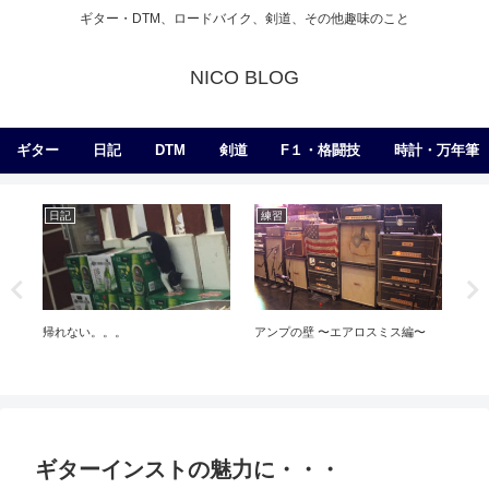
ギター・DTM、ロードバイク、剣道、その他趣味のこと
NICO BLOG
ギター
日記
DTM
剣道
F１・格闘技
時計・万年筆
記
練習
日記
れない。。。
アンプの壁 〜エアロスミス編〜
かっこいいスト
ギターインストの魅力に・・・