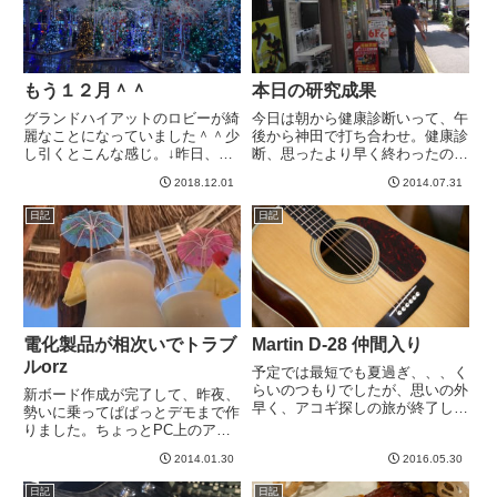
もう１２月＾＾
本日の研究成果
グランドハイアットのロビーが綺
今日は朝から健康診断いって、午
麗なことになっていました＾＾少
後から神田で打ち合わせ。健康診
し引くとこんな感じ。↓昨日、フ
断、思ったより早く終わったの
レンチに久しぶりに行った際に出
で、オチャノミズ散策しました＾
2018.12.01
2014.07.31
てきたお酒。これは日本酒をベー
＾オチャノミズ久しぶりだなあ。
スにしたシャンパンのような醸造
某所のモダンイーグル。写真はイ
日記
日記
酒、、とかそんな感じの説明だっ
メージで実機ではないです。塗装
たけど忘れたw味は日本酒なん
がピカピカではなく、つや消しで
で...
し...
電化製品が相次いでトラブ
Martin D-28 仲間入り
ルorz
予定では最短でも夏過ぎ、、、く
らいのつもりでしたが、思いの外
新ボード作成が完了して、昨夜、
早く、アコギ探しの旅が終了しま
勢いに乗ってぱぱっとデモまで作
した^^ お付き合いいただいた皆
りました。ちょっとPC上のアプ
様、ありがとうございました。ア
リが落ちたりとかしたので、たま
コギの場合、、、これがGさんの
2014.01.30
2016.05.30
には再起動するか、、、と気まぐ
ギターか、それとも私のか、、こ
れにiMacを再起動したら、、、
日記
日記
れくらい引いた写真だと判別で...