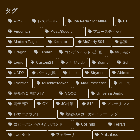
タグ
PRS
レスポール
Joe Perry Signature
F1
Friedman
Mesa/Boogie
アコースティック
Modern Eagle
Kemper
McCarty 594
試奏
Dragon
Fender
コンボをヘッド化計画
99レモン
Logic
Custom24
オリジナル
Bogner
Suhr
UAD2
パーツ交換
Helix
Strymon
Ableton
Eventide
Mischief Maker
Mad Professor
ベース
深夜の２時間DTM
MOOG
Universal Audio
電子回路
OX
JC対策
812
メンテナンス
レザークラフト
地獄のメカニカルトレーニング
コピーバンドやりたいバンド
Collings
Ferrari
Two Rock
フェラーリ
Matchless