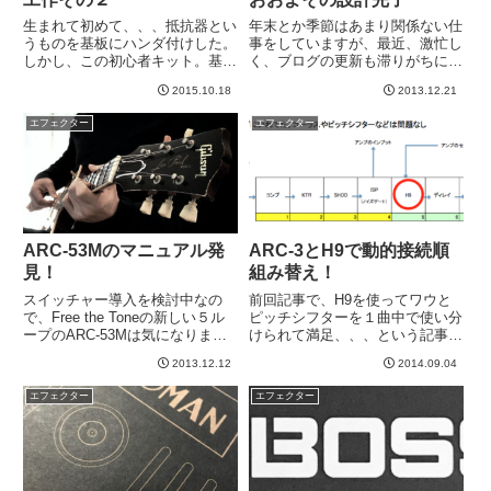
生まれて初めて、、、抵抗器とい
年末とか季節はあまり関係ない仕
うものを基板にハンダ付けした。
事をしていますが、最近、激忙し
しかし、この初心者キット。基板
く、ブログの更新も滞りがちに。
にどの部品をつけるかまでプリン
それどころかあまりギターにも触
2015.10.18
2013.12.21
トアウトされている。とてつもな
れず、、、ということでストレス
い親切設計。裏はこんな感じにハ
なここ数日間です＾＾；仕方ない
エフェクター
エフェクター
ンダ付けされている。どういうの
ので、合間合間に、ARC-3のマニ
が良いハンダかわかりません
ュアルと、先日記事に書いた...
が、...
ARC-53Mのマニュアル発
ARC-3とH9で動的接続順
見！
組み替え！
スイッチャー導入を検討中なの
前回記事で、H9を使ってワウと
で、Free the Toneの新しい５ル
ピッチシフターを１曲中で使い分
ープのARC-53Mは気になります
けられて満足、、、という記事を
よ、と前に書きました。特にバン
書きました。→ H9を便利に使
2013.12.12
2014.09.04
クの変更スイッチが見つからない
ったの記事ライブ前はこういうセ
のが不安でした。マニュアルとか
ッティングでした。※見にくい方
エフェクター
エフェクター
ないのかな、、、と探してたので
はクリックして拡大してください
すが上手く見つけ...
スイッチャー１～４がアンプ前
段...