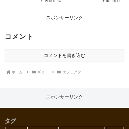
んからは、Little Green Wonde...
2013.08.14
2020.10.11
りに弾いて思った感想と、Heney
Beeの後継機、Sweet Honey OD
と系統違いのローゲインODで
あ...
スポンサーリンク
コメント
コメントを書き込む
ホーム
ギター
エフェクター
スポンサーリンク
タグ