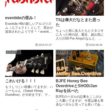
eventideの歪み！
TSは偉大だなとまた思っ
Eventide H9の新しいアルゴリズ
た
ム（エフェクト）として、歪みが
ちょっと前に友人たちとスタジオ
追加されたようです＾＾eventide
に入った時の話。最近、超お気に
の歪みとは興味深いじゃないです
入りの59 Pre Ampのなんと、赤
ね。正統派の歪みから、ブチブチ
バージョン！！！かっくいい。い
なファズ、ブルースの甘いオーバ
2015.07.27
2016.08.28
いなあ。さて、これをJCにつな
ードライブまで自由自在です
いでいたのですが、これまた友人
な。。。しかも、...
エフェクター
エフェクター
所有のTSでプッシュ。うむむ！
JCの硬さみたいなのが...
これいける！！！
BJFE Honey Bee
OverdriveとSHOD/Jan
もうしつこい程書いてますが、ハ
Rayを比べた
ニーちゃん（Sweet Honey
Overdrive）が大好きです。でも
BJFEのペダルの記事をここのと
自分が弾く曲的にはゲインが足り
ころ書いてますが、今度は最も有
ない。でもでも、もっとハニーを
名なペダルと言っても良いであろ
活用したいわけです。ゆうすけさ
う、Honey Beeについて。久しぶ