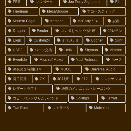
PRS
レスポール
Joe Perry Signature
F1
Friedman
Mesa/Boogie
アコースティック
Modern Eagle
Kemper
McCarty 594
試奏
Dragon
Fender
コンボをヘッド化計画
99レモン
Logic
Custom24
オリジナル
Bogner
Suhr
UAD2
パーツ交換
Helix
Strymon
Ableton
Eventide
Mischief Maker
Mad Professor
ベース
深夜の２時間DTM
MOOG
Universal Audio
電子回路
OX
JC対策
812
メンテナンス
レザークラフト
地獄のメカニカルトレーニング
コピーバンドやりたいバンド
Collings
Ferrari
Two Rock
フェラーリ
Matchless