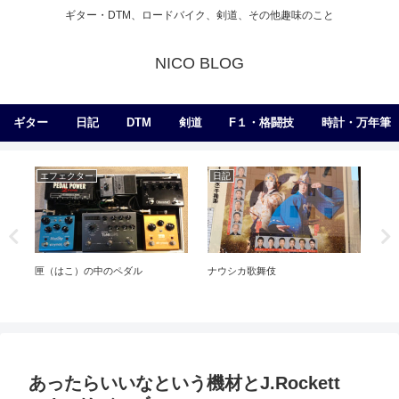
ギター・DTM、ロードバイク、剣道、その他趣味のこと
NICO BLOG
ギター
日記
DTM
剣道
F１・格闘技
時計・万年筆
エフェクター
日記
日
匣（はこ）の中のペダル
ナウシカ歌舞伎
I 
あったらいいなという機材とJ.Rockett