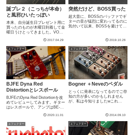
誕プレ２（こっちが本命）
突然だけど、BOSS買った
と風邪ひいたっぽい
超大昔に、BOSSのバッファでギ
ターの音が猛烈に変わってるのに
本来、自分誕生日プレゼント用に
気付いて以来、BOSSを避けてき
買ったのものが木曜日到着して金
たところがあります。しかし、し
曜日うけとってきました。VOX
かし今回はBOSS一択！これの存
のMV-50はどちらかというと、衝
在を知って、その最強感に感動し
2017.04.29
2019.10.26
動買いに近いものでして、楽器屋
て瞬間的にポチった。・・・い
さんにふとよったら、あれ、もう
エフェクター
エフェクター
や、実際は他機種とかなり吟...
売ってるやんけ！みたいな？それ
はともかくこれが本命。揚男...
BJFE Dyna Red
Bogner ＋Neveのペダル
Distortionとレスポール
とっくに発表になってるのでご存
知の方が多いのかもしれません
BJFEのDyna Red Distortionを改
が、私は今知りましたwこれ
めてレビューしてみます。ギター
は、、、よさそう。何回か書いて
はレスポールで、アンプはBE-
るのですが、この路線のマーケテ
100をクリーンにして、この
ィングされると私なぞは弱いです
2020.11.01
2014.09.10
DRD（Dyna Red Distortion）をつ
wこの路線とはつまり、スタジオ
ないでいます。まずは動画DRD
エフェクター
エフェクター
のミキシング機器の技術とかブラ
の感想ゲインやトー...
ンド力...