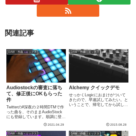
関連記事
DAW・作曲・ミックス
DAW・作曲・ミックス
Audiostockの審査に落ち
Alchemy クイックデモ
て、修正後にOKもらった
せっかくLogicにおまけがついて
件
きたので、早速試してみたい。と
いうことで、帰宅してから試して
Twitterの#深夜の２時間DTMで作
みました。とりあえず、なにも説
った曲を、そのままAudioStock
明を読まずにとにかく音を出して
にも登録しています。順調に登録
みます。で、いくつかプリセット
されていったのですが、ある時、
を選んでいろんな音を出していき
2021.04.29
2015.08.28
審査に落ちました（泣）そこで、
ます。ほおほお、、、なるほ...
何が悪かったか見直して、その点
DAW・作曲・ミックス
DAW・作曲・ミックス