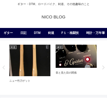
ギター・DTM、ロードバイク、剣道、その他趣味のこと
NICO BLOG
ギター
日記
DTM
剣道
F１・格闘技
時計・万年筆
剣道
練習
弾
スト
音と見た目の関係
【弾
ニュー竹刀ゲット