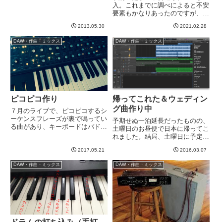
役に立つご意見や、テストでフレ
入。これまでに調べによると不安
ーズ録音してもらったりと大変お
要素もかなりあったのですが、喜
世話になりました。あり...
んで人柱となりました＾＾ UF8
2013.05.30
2021.02.28
についての過去記事はこちら。さ
て、予約してしばらくしてから、
DAW・作曲・ミックス
DAW・作曲・ミックス
サウンドハウスから3月10日くら
いに入荷、とあったのですが...
ピコピコ作り
帰ってこれた＆ウェディン
グ曲作り中
７月のライブで、ピコピコするシ
ーケンスフレーズが裏で鳴ってい
予期せぬ一泊延長だったものの、
る曲があり、キーボードはバドに
土曜日のお昼便で日本に帰ってこ
いないので同期に挑戦しようとし
れました。結局、土曜日に予定し
ています。以前パチモン（イエモ
ていた部下の結婚式 in 札幌は行
ンのコピーバンド）で、キーボー
2017.05.21
2016.03.07
けずじまい。。。結婚式に行けな
ドOKP氏が都合でライブ参加で
いというのは非常に、、、申し訳
DAW・作曲・ミックス
DAW・作曲・ミックス
きない際に、JAMという曲で同...
ない。不可抗力なのでやむなしで
すが、東京で改めてお祝いの...