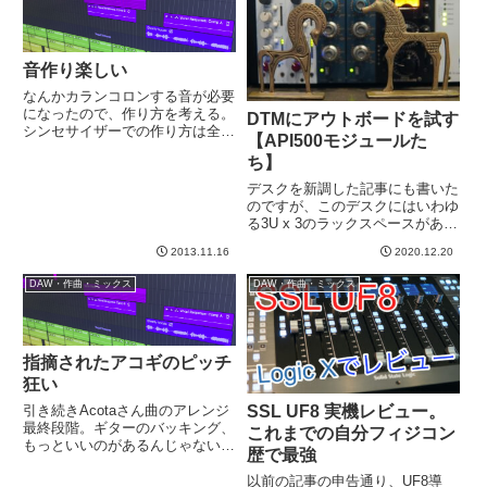
を修正して再度アップしたらOK
がでたよ、と...
音作り楽しい
なんかカランコロンする音が必要
になったので、作り方を考える。
DTMにアウトボードを試す
シンセサイザーでの作り方は全く
【API500モジュールた
想像もつかないので、なんかいい
ち】
方法がないかな、と考えてまし
た。この音、何で作れるんだろ
デスクを新調した記事にも書いた
う。。。と何回も想像しているう
のですが、このデスクにはいわゆ
ちにわかった。これはビールの空
る3U x 3のラックスペースがあり
き瓶...
ます。空いてると埋めたくなりま
2013.11.16
2020.12.20
すよね、、、という話なんです
が、実はこれ、もともとある程度
DAW・作曲・ミックス
DAW・作曲・ミックス
アテがありました。とある先輩か
ら、API500モジュール...
指摘されたアコギのピッチ
狂い
SSL UF8 実機レビュー。
引き続きAcotaさん曲のアレンジ
最終段階。ギターのバッキング、
これまでの自分フィジコン
もっといいのがあるんじゃないか
歴で最強
と、困ったときのminamiさん頼
りで途中のものを聴いてもらう。
以前の記事の申告通り、UF8導