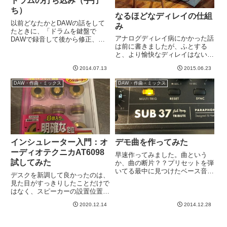
ドラムの打ち込み（手打
ち）
なるほどなディレイの仕組
以前どなたかとDAWの話をして
み
たときに、「ドラムを鍵盤で
アナログディレイ病にかかった話
DAWで録音して後から修正、と
は前に書きましたが、ふとする
いう意味がわからない」と言われ
と、より愉快なディレイはないか
たのでちょうど良いと思って下記
つい探してしまったりしますwた
の動画をとりました。今取りかか
2014.07.13
2015.06.23
だ、ディレイって、BBD素子の
っている、とある曲（私じゃない
特性を使って音を遅らせるか、デ
人が作曲）にドラムつけようとし
DAW・作曲・ミックス
DAW・作曲・ミックス
ジタル技術で遅らせるか、、、と
てい...
いう基本原理があるのでなかなか
個...
インシュレーター入門：オ
デモ曲を作ってみた
ーディオテクニカAT6098
早速作ってみました。曲という
試してみた
か、曲の断片？？プリセットを弾
いてる最中に見つけたベース音で
デスクを新調して良かったのは、
弾いたフレーズを元にざっと作っ
見た目がすっきりしたことだけで
てみました。sub37は音源部はフ
はなく、スピーカーの設置位置が
ルアナログですが、MIDIやプリ
よくなったおかげか、リスニング
セット保存などの便利デジタル機
2020.12.14
2014.12.28
環境が劇的に改善したことです。
能が付加されています、今時...
これはうれしい驚きで、同じスピ
ーカー使ってるのに全然いい感じ