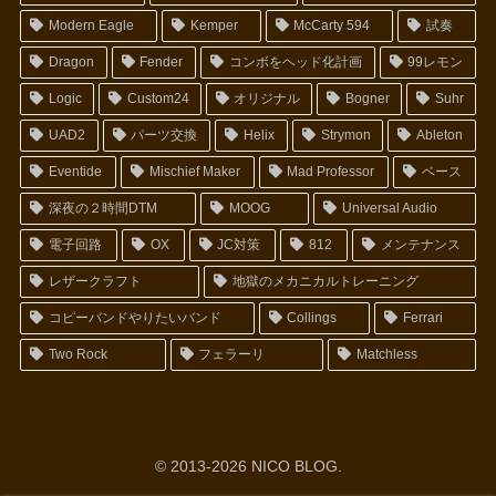
Modern Eagle
Kemper
McCarty 594
試奏
Dragon
Fender
コンボをヘッド化計画
99レモン
Logic
Custom24
オリジナル
Bogner
Suhr
UAD2
パーツ交換
Helix
Strymon
Ableton
Eventide
Mischief Maker
Mad Professor
ベース
深夜の２時間DTM
MOOG
Universal Audio
電子回路
OX
JC対策
812
メンテナンス
レザークラフト
地獄のメカニカルトレーニング
コピーバンドやりたいバンド
Collings
Ferrari
Two Rock
フェラーリ
Matchless
© 2013-2026 NICO BLOG.