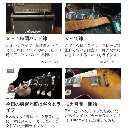
ろん、我々が支払う料金のことで
どうか。。。中盤戦は駅の階段。
練習
練習
すよ！www間違ってももらえま
ここは、たとえしばらく時間がか
せんwwなんと日付は１０月３
かったとしてもエレベーターの
日...
援...
３＋４時間バンド練
立って練
いよいよライブ１週間前というこ
さて、今度のライブ、フレーズは
とで、昨日はバンド練でした。３
難しくないとは言え、弾きなれな
時間アニソンバンド用練習。１
いとミスする。いつもライブ近く
５：３０～１８：００。スタジオ
なると、曲に飽きて練習しなくな
2015.05.10
2018.11.05
は１８：３０まででしたが、所用
ると言う悪癖があるのですが、今
で３０分はやく上がりました。１
回はそんなことがないようにした
練習
練習
９：００に帰宅。家の用事を済ま
いと思ってます。あと、ライブで
せ、２１時くらいに再び出発。２
立って弾いて高揚感がでてくる
１...
と...
今日の練習と夜はギタ友ラ
モカ月間 開始
イブ
B'zコピバンのライブのため、な
がらくメインギターをワシノスリ
B'z頑張って練習中。２年前にも
（Custom24）に設定しておりま
ゆーすけさんリーダーバンドに、
した。２月はモカ（モダンイーグ
女性Voで一回ライブやってるの