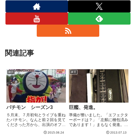
関連記事
練習
練習
パチモン シーズン3
巨艦、発進。
５月末、７月初旬とライブを重ね
準備が整いました。「エフェクタ
たパチモン。なんと前２回を見て
ーボードは？」「左舷に梱包済み
くださった方から、出演のオファ
であります！」まもなく発進。緒
ーが！・・・で、ギャラはどうな
戦の難関は、バスの乗降。ノンス
2015.08.24
2013.07.13
のよ？とか言ってみました。もち
テップバスを戦場に誘い込めるか