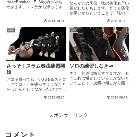
HeartBreaker。EL34の炎がゆら
なんかこの季節、弦の劣化も早い
めきます。メンテから帰ってきた
気がしたりもします。どうせ劣化
ら、ノイズが減り、音がクリアに
が早いからということで、弦の交
なりました。そして歪みはブーミ
換もおっくうになり、しばらく放
ーな部分が減りました。というわ
2014.10.04
2013.07.28
置してました。それにこの数週間
けで、ほぼ思惑通りの結果に！
は、ストラト＆９９レモンばっか
練習
練習
KTRでプッ...
いじってて、JoePerry1959は置
物と化しておりました...
さっそくスラム奏法練習開
ソロの練習しなきゃ
始
さて、剣道は悔しすぎますが、も
うこれは稽古していくしかないと
アコギ買っても、いわゆるストロ
いうことで、次回の稽古から頑張
ークでコードを鳴らすようなこと
っていこうと思います^^さて、今
をほとんどしてなかったのです
週はパチモンライブにむけたソロ
が、前回記事を見てからは、ア
を練習しなきゃ。バッキングはお
2019.05.16
2016.06.13
レ・ヤリタイ モードに入りまし
およそできたので、後は弾きなれ
た。というわけで、Youtubeでい
るだけ。新規ソロ２つのうち１...
くつか見ながら１時間くらい練習
してなう。基本パターン１基本...
スポンサーリンク
コメント