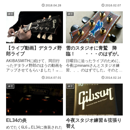
ル）をメインギターに据えようと
ですが、その時に比べると、全然
思っています。そんな中、今、久
2018.04.28
2016.02.07
指が速く動くようになったなーと
しぶりに手に取ったJPをiPhone
思い、一人ぐふふ・・・となって
練習
練習
で撮影。むう。。...
います。進歩している！あくまで
自分比ですが。最初のフレーズ...
【ライブ動画】デタラメ野
雪のスタジオに青鷲 降
郎ライブ
臨！ ・・・のはずが。
AKIBASMITHに続けて、同日行
日曜日に迫ったライブのために、
ったデタラメ野郎のほうの動画を
今夜はminamiさんとスタジオ練
アップさせてもらいました！→
習、、、のはずでした。そのと
AKIBASMITHライブ動画 はこ
き、PRSをminamiさんに弾き倒
2014.07.01
2014.02.14
ちらデタラメ野郎は、BUCK-
してもらおうと思ってまし
TICKのコピーバンドで、昨年１
た・・・が、・・・ちょっと雪が
練習
練習
２月以来、２回目のライブです。
激しいので断念しましたwww明
私はキーボードで...
日の道路状況見ていけそうなら...
EL34の炎
今夜スタジオ練習＆弦張り
替え
めでたく6L6→EL34に換装された