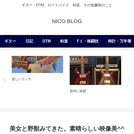
ギター・DTM、ロードバイク、剣道、その他趣味のこと
NICO BLOG
ギター
日記
DTM
剣道
F１・格闘技
時計・万年筆
日記
練習
ギ
楽しいランチ
書
初代に挨拶
【定
チ
美女と野獣みてきた。素晴らしい映像美^^