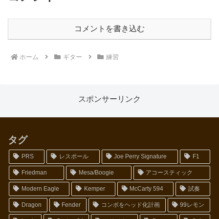
コメントを書き込む
ホーム
ギター
練習
スポンサーリンク
タグ
PRS
レスポール
Joe Perry Signature
F1
Friedman
Mesa/Boogie
アコースティック
Modern Eagle
Kemper
McCarty 594
試奏
Dragon
Fender
コンボをヘッド化計画
99レモン