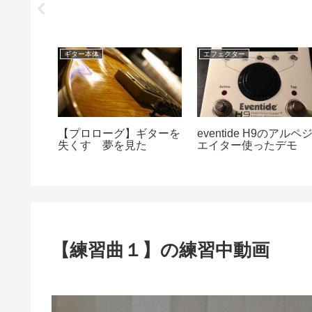
ギター本体
エフェクター
になるス
【プロローグ】ギターを
eventide H9のアルペ
。
失くす 夢を見た
エイター使ったデモ
【練習曲１】の練習中動画