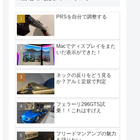
PRSを自分で調整する
Macでディスプレイをまた
いだ表示ができた！
ネックの反りをどう見る
か？アルミ定規で判定
フェラーリ296GTS試
乗！！これはすげえ
フリードマンアンプの魅力
を語りたい