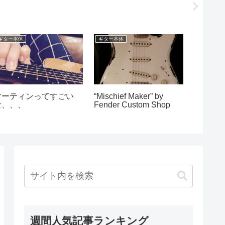
ギター本体
ギター本体
ギター本体
マーティンってすごい
“Mischief Maker” by
世界の
な、、、
Fender Custom Shop
週間人気記事ランキング