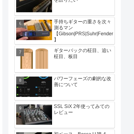
手持ちギターの重さを次々
測るマン
【Gibson|PRS|Suhr|Fender
】
ギターバックの柾目、追い
柾目、板目
パワーフェーズの劇的な改
善について
SSL SiX 2年使ってみての
レビュー