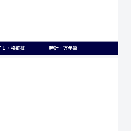
F１・格闘技
時計・万年筆